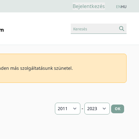
Bejelentkezés
EN
HU
Keresés
am
inden más szolgáltatásunk szünetel.
-
OK