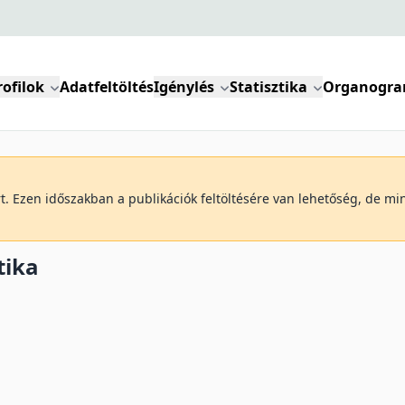
rofilok
Adatfeltöltés
Igénylés
Statisztika
Organogr
art. Ezen időszakban a publikációk feltöltésére van lehetőség, de m
tika