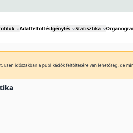
rofilok
Adatfeltöltés
Igénylés
Statisztika
Organogr
art. Ezen időszakban a publikációk feltöltésére van lehetőség, de m
tika