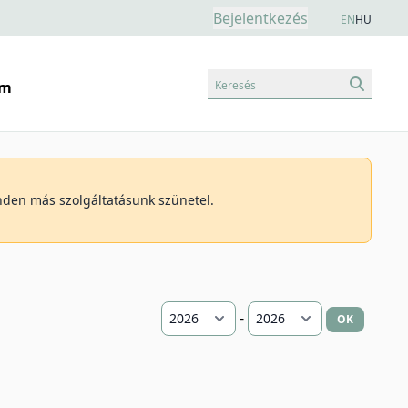
Bejelentkezés
EN
HU
Keresés
am
inden más szolgáltatásunk szünetel.
-
OK