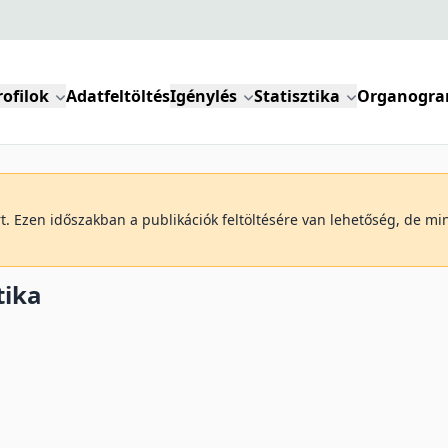
rofilok
Adatfeltöltés
Igénylés
Statisztika
Organogr
art. Ezen időszakban a publikációk feltöltésére van lehetőség, de m
tika