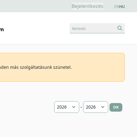
Bejelentkezés
EN
HU
Keresés
am
inden más szolgáltatásunk szünetel.
-
OK