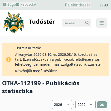
Súgó
Kapcsolat
Bejelentkezés
EN
HU
Tudóstér
Keresés
menu
Tisztelt Kutatók!
A könyvtár 2026.08.10. és 2026.08.16. között zárva
tart. Ezen időszakban a publikációk feltöltésére van
lehetőség, de minden más szolgáltatásunk szünetel.
Köszönjük megértésüket!
OTKA-112199 - Publikációs
statisztika
-
OK