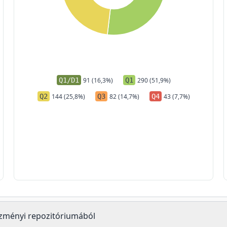
Q1/D1
91 (16,3%)
Q1
290 (51,9%)
Q2
144 (25,8%)
Q3
82 (14,7%)
Q4
43 (7,7%)
tézményi repozitóriumából