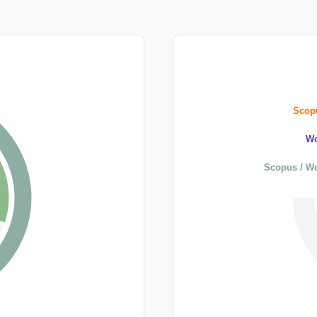
Scopu
Wo
Scopus / Wo