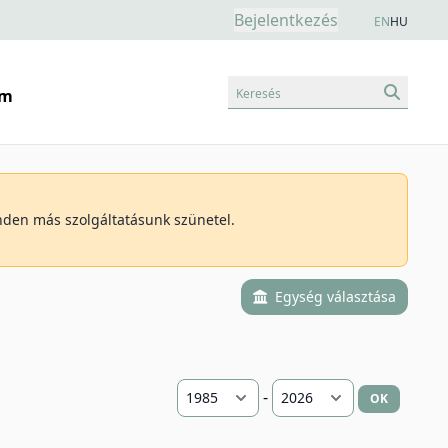
Bejelentkezés
EN
HU
Keresés
am
inden más szolgáltatásunk szünetel.
Egység választása
-
OK