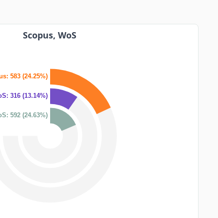
Scopus, WoS
s: 583 (24.25%)
S: 316 (13.14%)
S: 592 (24.63%)