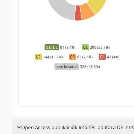
Q1/D1
91 (8,4%)
Q1
290 (26,7%)
Q2
144 (13,2%)
Q3
82 (7,5%)
Q4
43 (4%)
nem besorolt
528 (48,6%)
Open Access publikációk letöltési adatai a DE in