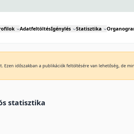
rofilok
Adatfeltöltés
Igénylés
Statisztika
Organogr
art. Ezen időszakban a publikációk feltöltésére van lehetőség, de m
s statisztika