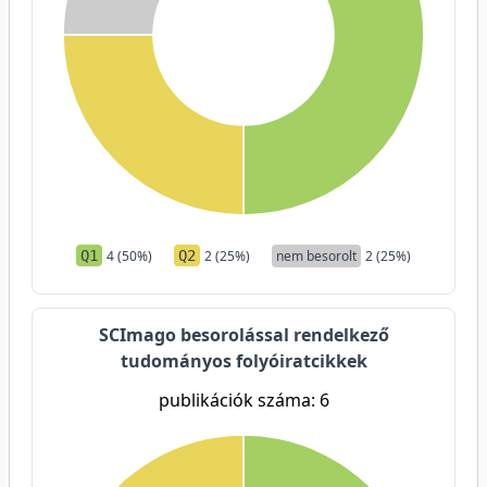
Q1
4 (50%)
Q2
2 (25%)
nem besorolt
2 (25%)
SCImago besorolással rendelkező
tudományos folyóiratcikkek
publikációk száma: 6