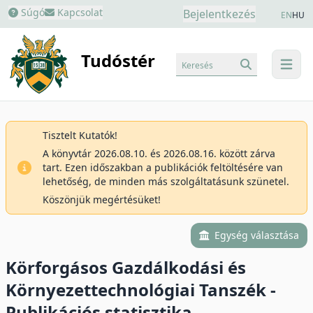
Súgó
Kapcsolat
Bejelentkezés
EN
HU
Tudóstér
Keresés
menu
Tisztelt Kutatók!
A könyvtár 2026.08.10. és 2026.08.16. között zárva
tart. Ezen időszakban a publikációk feltöltésére van
lehetőség, de minden más szolgáltatásunk szünetel.
Köszönjük megértésüket!
Egység választása
Körforgásos Gazdálkodási és
Környezettechnológiai Tanszék -
Publikációs statisztika