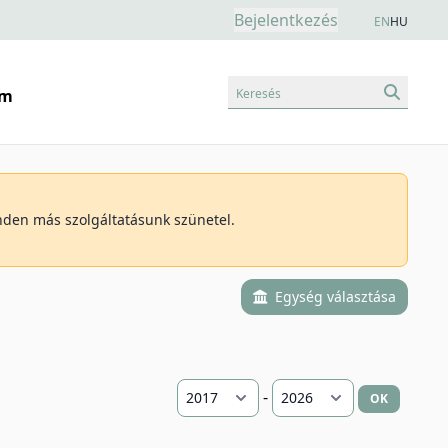
Bejelentkezés
EN
HU
Keresés
am
inden más szolgáltatásunk szünetel.
Egység választása
-
OK