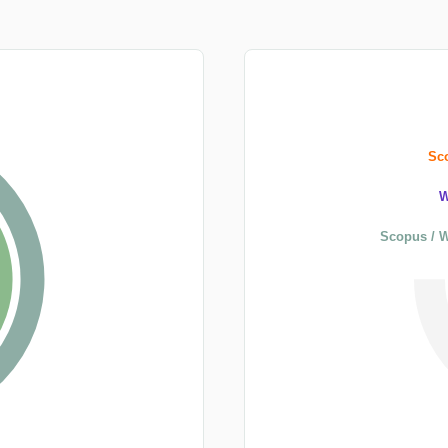
Sco
W
Scopus / W