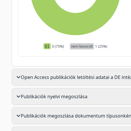
Q1
3 (75%)
nem besorolt
1 (25%)
Open Access publikációk letöltési adatai a DE in
Publikációk nyelvi megoszlása
Publikációk megoszlása dokumentum típusonkén