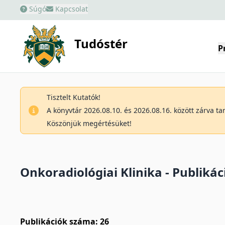
Súgó
Kapcsolat
Tudóstér
P
Tisztelt Kutatók!
A könyvtár 2026.08.10. és 2026.08.16. között zárva t
Köszönjük megértésüket!
Onkoradiológiai Klinika - Publikáci
Publikációk száma: 26