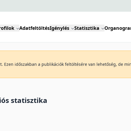
rofilok
Adatfeltöltés
Igénylés
Statisztika
Organogr
art. Ezen időszakban a publikációk feltöltésére van lehetőség, de m
ós statisztika