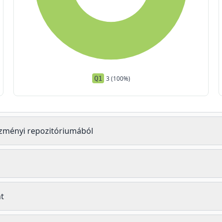
Q1
3 (100%)
tézményi repozitóriumából
t