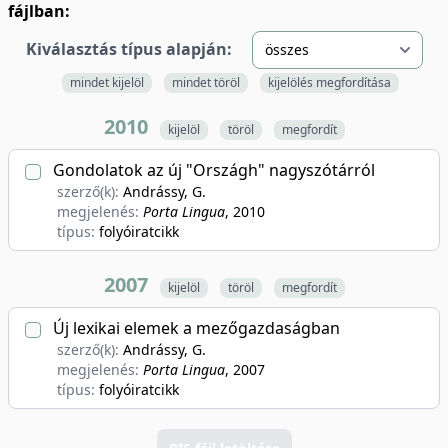
fájlban:
Kiválasztás típus alapján:
mindet kijelöl
mindet töröl
kijelölés megfordítása
2010
kijelöl
töröl
megfordít
Gondolatok az új "Országh" nagyszótárról
szerző(k):
Andrássy, G.
megjelenés:
Porta Lingua
, 2010
típus:
folyóiratcikk
2007
kijelöl
töröl
megfordít
Új lexikai elemek a mezőgazdaságban
szerző(k):
Andrássy, G.
megjelenés:
Porta Lingua
, 2007
típus:
folyóiratcikk