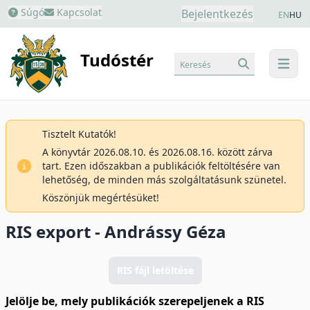
Súgó
Kapcsolat
Bejelentkezés
EN
HU
Tudóstér
Keresés
menu
Tisztelt Kutatók!
A könyvtár 2026.08.10. és 2026.08.16. között zárva
tart. Ezen időszakban a publikációk feltöltésére van
lehetőség, de minden más szolgáltatásunk szünetel.
Köszönjük megértésüket!
RIS export - Andrássy Géza
RIS fájl letöltése
Jelölje be, mely publikációk szerepeljenek a RIS