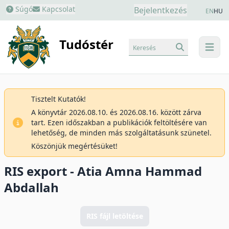
Súgó
Kapcsolat
Bejelentkezés
EN
HU
Tudóstér
Keresés
menu
Tisztelt Kutatók!
A könyvtár 2026.08.10. és 2026.08.16. között zárva
tart. Ezen időszakban a publikációk feltöltésére van
lehetőség, de minden más szolgáltatásunk szünetel.
Köszönjük megértésüket!
RIS export - Atia Amna Hammad
Abdallah
RIS fájl letöltése