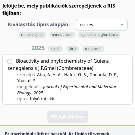
Jelölje be, mely publikációk szerepeljenek a RIS
fájlban:
Kiválasztás típus alapján:
mindet kijelöl
mindet töröl
kijelölés megfordítása
2025
kijelöl
töröl
megfordít
Bioactivity and phytochemistry of Guiera
senegalensis J.F.Gmel (Combretaceae)
szerző(k):
Atia, A. H. A., Hafez, G. S., Douanla, D. P.,
Yousuf, S.
megjelenés:
Journal of Experimental and Molecular
Biology
, 2025
típus:
folyóiratcikk
RIS fájl letöltése
Ez a weboldal sütiket használ. Az Uniós törvények