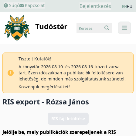
Súgó
Kapcsolat
Bejelentkezés
EN
HU
Tudóstér
Keresés
menu
Tisztelt Kutatók!
A könyvtár 2026.08.10. és 2026.08.16. között zárva
tart. Ezen időszakban a publikációk feltöltésére van
lehetőség, de minden más szolgáltatásunk szünetel.
Köszönjük megértésüket!
RIS export - Rózsa János
RIS fájl letöltése
Jelölje be, mely publikációk szerepeljenek a RIS