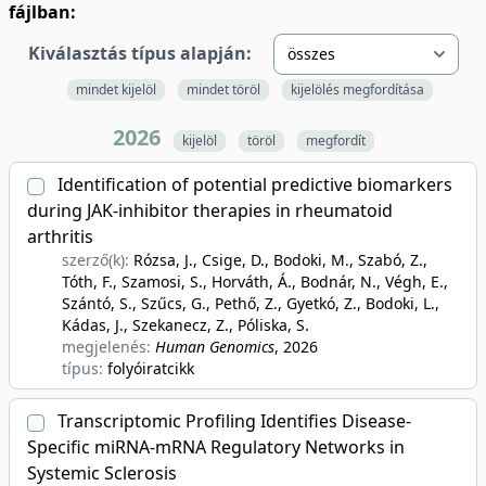
fájlban:
Kiválasztás típus alapján:
mindet kijelöl
mindet töröl
kijelölés megfordítása
2026
kijelöl
töröl
megfordít
Identification of potential predictive biomarkers
during JAK-inhibitor therapies in rheumatoid
arthritis
szerző(k):
Rózsa, J., Csige, D., Bodoki, M., Szabó, Z.,
Tóth, F., Szamosi, S., Horváth, Á., Bodnár, N., Végh, E.,
Szántó, S., Szűcs, G., Pethő, Z., Gyetkó, Z., Bodoki, L.,
Kádas, J., Szekanecz, Z., Póliska, S.
megjelenés:
Human Genomics
, 2026
típus:
folyóiratcikk
Transcriptomic Profiling Identifies Disease-
Specific miRNA-mRNA Regulatory Networks in
Systemic Sclerosis