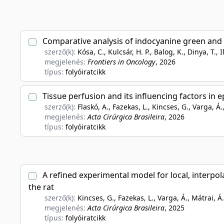
Comparative analysis of indocyanine green and t
szerző(k):
Kósa, C., Kulcsár, H. P., Balog, K., Dinya, T., I
megjelenés:
Frontiers in Oncology
, 2026
típus:
folyóiratcikk
Tissue perfusion and its influencing factors in 
szerző(k):
Flaskó, A., Fazekas, L., Kincses, G., Varga, Á.,
megjelenés:
Acta Cirúrgica Brasileira
, 2026
típus:
folyóiratcikk
A refined experimental model for local, interpo
the rat
szerző(k):
Kincses, G., Fazekas, L., Varga, Á., Mátrai, Á
megjelenés:
Acta Cirúrgica Brasileira
, 2025
típus:
folyóiratcikk