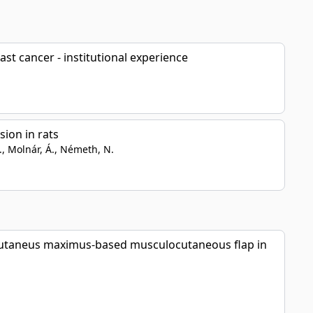
t cancer - institutional experience
sion in rats
 T., Molnár, Á., Németh, N.
us cutaneus maximus-based musculocutaneous flap in