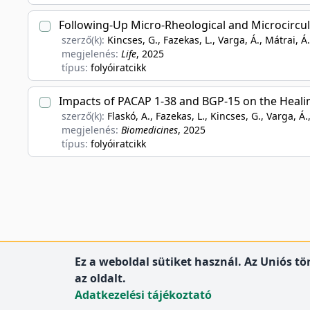
Following-Up Micro-Rheological and Microcircul
szerző(k):
Kincses, G., Fazekas, L., Varga, Á., Mátrai, Á
megjelenés:
Life
, 2025
típus:
folyóiratcikk
Impacts of PACAP 1-38 and BGP-15 on the Healin
szerző(k):
Flaskó, A., Fazekas, L., Kincses, G., Varga, Á.,
megjelenés:
Biomedicines
, 2025
típus:
folyóiratcikk
Ez a weboldal sütiket használ. Az Uniós t
az oldalt.
Adatkezelési tájékoztató
DEENK
Debreceni Egyetem