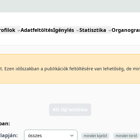
rofilok
Adatfeltöltés
Igénylés
Statisztika
Organogr
art. Ezen időszakban a publikációk feltöltésére van lehetőség, de m
RIS fájl letöltése
lban:
alapján:
mindet kijelöl
mindet töröl