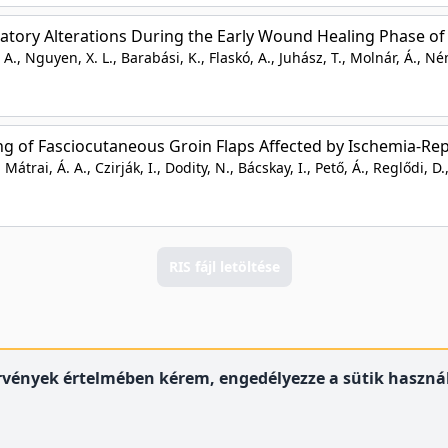
atory Alterations During the Early Wound Healing Phase of
. A., Nguyen, X. L., Barabási, K., Flaskó, A., Juhász, T., Molnár, Á., N
g of Fasciocutaneous Groin Flaps Affected by Ischemia-Rep
 Mátrai, Á. A., Czirják, I., Dodity, N., Bácskay, I., Pető, Á., Reglődi, D.
RIS fájl letöltése
örvények értelmében kérem, engedélyezze a sütik használ