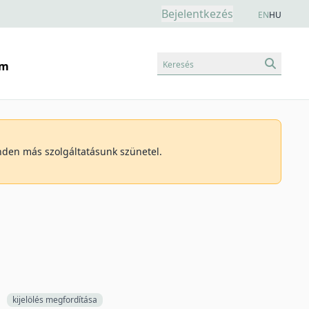
Bejelentkezés
EN
HU
Keresés
am
inden más szolgáltatásunk szünetel.
kijelölés megfordítása