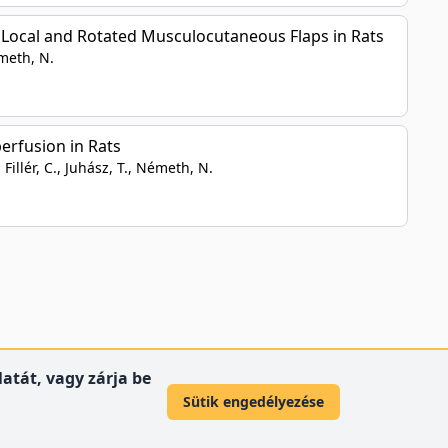
 Local and Rotated Musculocutaneous Flaps in Rats
émeth, N.
erfusion in Rats
, Fillér, C., Juhász, T., Németh, N.
atát, vagy zárja be
Sütik engedélyezése
© 2012 Debreceni Egyetem