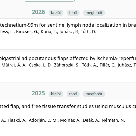
2026
kijelöl
töröl
megfordít
echnetium-99m for sentinel lymph node localization in breas
llésy, L., Kincses, G., Kuna, T., Juhász, P., Tóth, D.
epigastrial adipocutanous flaps affected by ischemia-reperfu
 Mátrai, Á. A., Csóka, L. D., Záhorszki, S., Tóth, A., Fillér, C., Juhász,
2025
kijelöl
töröl
megfordít
lated flap, and free tissue transfer studies using muscul
. A., Flaskó, A., Adorján, D. M., Molnár, Á., Deák, Á., Németh, N.