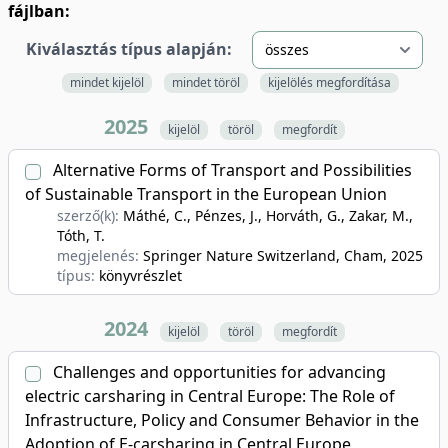
fájlban:
Kiválasztás típus alapján:
mindet kijelöl
mindet töröl
kijelölés megfordítása
2025
kijelöl
töröl
megfordít
Alternative Forms of Transport and Possibilities
of Sustainable Transport in the European Union
szerző(k):
Máthé, C., Pénzes, J., Horváth, G., Zakar, M.,
Tóth, T.
megjelenés:
Springer Nature Switzerland, Cham
, 2025
típus:
könyvrészlet
2024
kijelöl
töröl
megfordít
Challenges and opportunities for advancing
electric carsharing in Central Europe: The Role of
Infrastructure, Policy and Consumer Behavior in the
Adoption of E-carsharing in Central Europe