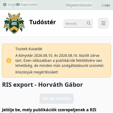
Súgó
Kapcsolat
Bejelentkezés
EN
HU
Tudóstér
Keresés
menu
Tisztelt Kutatók!
A könyvtár 2026.08.10. és 2026.08.16. között zárva
tart. Ezen időszakban a publikációk feltöltésére van
lehetőség, de minden más szolgáltatásunk szünetel.
Köszönjük megértésüket!
RIS export - Horváth Gábor
RIS fájl letöltése
Jelölje be, mely publikációk szerepeljenek a RIS