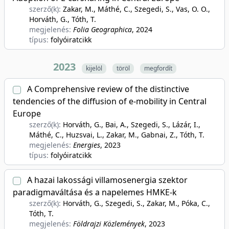
szerző(k):
Zakar, M., Máthé, C., Szegedi, S., Vas, O. O.,
Horváth, G., Tóth, T.
megjelenés:
Folia Geographica
, 2024
típus:
folyóiratcikk
2023
kijelöl
töröl
megfordít
A Comprehensive review of the distinctive
tendencies of the diffusion of e-mobility in Central
Europe
szerző(k):
Horváth, G., Bai, A., Szegedi, S., Lázár, I.,
Máthé, C., Huzsvai, L., Zakar, M., Gabnai, Z., Tóth, T.
megjelenés:
Energies
, 2023
típus:
folyóiratcikk
A hazai lakossági villamosenergia szektor
paradigmaváltása és a napelemes HMKE-k
szerző(k):
Horváth, G., Szegedi, S., Zakar, M., Póka, C.,
Tóth, T.
megjelenés:
Földrajzi Közlemények
, 2023