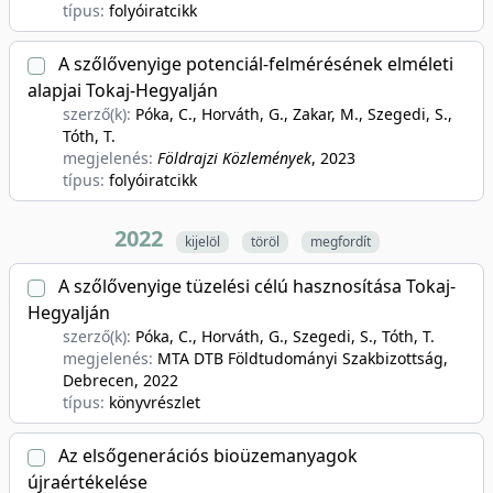
típus:
folyóiratcikk
A szőlővenyige potenciál-felmérésének elméleti
alapjai Tokaj-Hegyalján
szerző(k):
Póka, C., Horváth, G., Zakar, M., Szegedi, S.,
Tóth, T.
megjelenés:
Földrajzi Közlemények
, 2023
típus:
folyóiratcikk
2022
kijelöl
töröl
megfordít
A szőlővenyige tüzelési célú hasznosítása Tokaj-
Hegyalján
szerző(k):
Póka, C., Horváth, G., Szegedi, S., Tóth, T.
megjelenés:
MTA DTB Földtudományi Szakbizottság,
Debrecen
, 2022
típus:
könyvrészlet
Az elsőgenerációs bioüzemanyagok
újraértékelése