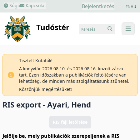
Súgó
Kapcsolat
Bejelentkezés
EN
HU
Tudóstér
Keresés
menu
Tisztelt Kutatók!
A könyvtár 2026.08.10. és 2026.08.16. között zárva
tart. Ezen időszakban a publikációk feltöltésére van
lehetőség, de minden más szolgáltatásunk szünetel.
Köszönjük megértésüket!
RIS export - Ayari, Hend
RIS fájl letöltése
Jelölje be, mely publikációk szerepeljenek a RIS