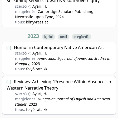
Streaming Service: Towards Visual Sovereignty
szerző(k):
Ayari, H.
megjelenés:
Cambridge Scholars Publishing,
Newcastle-upon-Tyne
, 2024
típus:
könyvrészlet
2023
kijelöl
töröl
megfordít
Humor in Contemporary Native American Art
szerző(k):
Ayari, H.
megjelenés:
Americana: E-Journal of American Studies in
Hungary
, 2023
típus:
folyóiratcikk
Reviews: Achieving "Presence Within Absence" in
Western Narrative Theory
szerző(k):
Ayari, H.
megjelenés:
Hungarian journal of English and American
studies
, 2023
típus:
folyóiratcikk