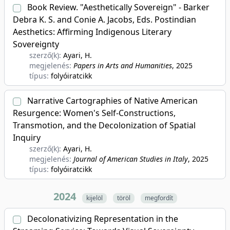
Book Review. "Aesthetically Sovereign" - Barker
Debra K. S. and Conie A. Jacobs, Eds. Postindian
Aesthetics: Affirming Indigenous Literary
Sovereignty
szerző(k):
Ayari, H.
megjelenés:
Papers in Arts and Humanities
, 2025
típus:
folyóiratcikk
Narrative Cartographies of Native American
Resurgence: Women's Self-Constructions,
Transmotion, and the Decolonization of Spatial
Inquiry
szerző(k):
Ayari, H.
megjelenés:
Journal of American Studies in Italy
, 2025
típus:
folyóiratcikk
2024
kijelöl
töröl
megfordít
Decolonativizing Representation in the