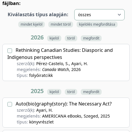
fájlban:
Kiválasztás típus alapján:
mindet kijelöl
mindet töröl
kijelölés megfordítása
2026
kijelöl
töröl
megfordít
Rethinking Canadian Studies: Diasporic and
Indigenous perspectives
szerző(k):
Pérez-Castelo, S., Ayari, H.
megjelenés:
Canada Watch
, 2026
típus:
folyóiratcikk
2025
kijelöl
töröl
megfordít
Auto(bio)graphy(story): The Necessary Act?
szerző(k):
Ayari, H.
megjelenés:
AMERICANA eBooks, Szeged
, 2025
típus:
könyvrészlet