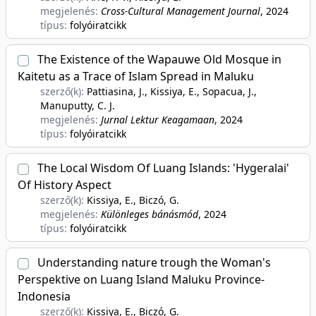
megjelenés:
Cross-Cultural Management Journal
, 2024
típus:
folyóiratcikk
The Existence of the Wapauwe Old Mosque in
Kaitetu as a Trace of Islam Spread in Maluku
szerző(k):
Pattiasina, J., Kissiya, E., Sopacua, J.,
Manuputty, C. J.
megjelenés:
Jurnal Lektur Keagamaan
, 2024
típus:
folyóiratcikk
The Local Wisdom Of Luang Islands: 'Hygeralai'
Of History Aspect
szerző(k):
Kissiya, E., Biczó, G.
megjelenés:
Különleges bánásmód
, 2024
típus:
folyóiratcikk
Understanding nature trough the Woman's
Perspektive on Luang Island Maluku Province-
Indonesia
szerző(k):
Kissiya, E., Biczó, G.