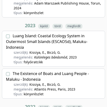
megjelenés:
Adam Marszaek Publishing House, Torun
,
2024
típus:
könyvrészlet
2023
kijelöl
töröl
megfordít
Luang Island: Coastal Ecology System in
Outermost Small Islands (ESCAOSd), Maluku-
Indonesia
szerző(k):
Kissiya, E., Biczó, G.
megjelenés:
Különleges bánásmód
, 2023
típus:
folyóiratcikk
The Existence of Boats and Luang People -
Maluku - Indonesia
szerző(k):
Kissiya, E., Biczó, G.
megjelenés:
Atlantis Press, Paris
, 2023
típus:
könyvrészlet
2022