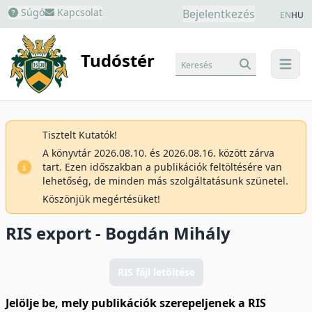
Súgó
Kapcsolat
Bejelentkezés
EN
HU
Tudóstér
Keresés
menu
Tisztelt Kutatók!
A könyvtár 2026.08.10. és 2026.08.16. között zárva
tart. Ezen időszakban a publikációk feltöltésére van
lehetőség, de minden más szolgáltatásunk szünetel.
Köszönjük megértésüket!
RIS export - Bogdán Mihály
RIS fájl letöltése
Jelölje be, mely publikációk szerepeljenek a RIS