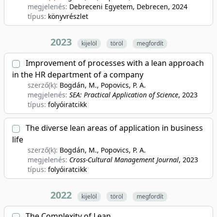
megjelenés:
Debreceni Egyetem, Debrecen
, 2024
típus:
könyvrészlet
2023
kijelöl
töröl
megfordít
Improvement of processes with a lean approach
in the HR department of a company
szerző(k):
Bogdán, M., Popovics, P. A.
megjelenés:
SEA: Practical Application of Science
, 2023
típus:
folyóiratcikk
The diverse lean areas of application in business
life
szerző(k):
Bogdán, M., Popovics, P. A.
megjelenés:
Cross-Cultural Management Journal
, 2023
típus:
folyóiratcikk
2022
kijelöl
töröl
megfordít
The Complexity of Lean