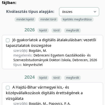
fájlban:
Kiválasztás típus alapján:
mindet kijelöl
mindet töröl
kijelölés megfordítása
2026
kijelöl
töröl
megfordít
Jó gyakorlatok a digitális átalakulásban: vezetői
tapasztalatok összegzése
szerző(k):
Bogdán, M.
megjelenés:
Debreceni Egyetem Gazdálkodás- és
Szervezéstudományok Doktori Iskola, Debrecen
, 2026
típus:
könyvrészlet
2024
kijelöl
töröl
megfordít
A Hajdú-Bihar vármegyei kis,- és
középvállalkozások digitális érettségének a
vizsgálata
szerző(k):
Bogdán, M., Popovics, P. A.