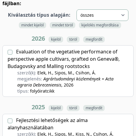
fájlban:
Kiválasztás típus alapján:
mindet kijelöl
mindet töröl
kijelölés megfordítása
2026
kijelöl
töröl
megfordít
Evaluation of the vegetative performance of
perspective apple cultivars, grafted on Geneva®,
Budagovsky and Malling rootstocks
szerző(k):
Elek, H., Sipos, M., Csihon, Á.
megjelenés:
Agrártudományi közlemények = Acta
agraria Debreceniensis
, 2026
típus:
folyóiratcikk
2025
kijelöl
töröl
megfordít
Fejlesztési lehetőségek az alma
alanyhasználatában
szerző(k):
Elek, H., Sipos, M., Kiss, N., Csihon, Á.