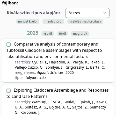
fájlban:
Kiválasztás típus alapján:
mindet kijelöl
mindet töröl
kijelölés megfordítása
2025
kijelöl
töröl
megfordít
Comparative analysis of contemporary and
subfossil Cladocera assemblages with respect to
lake utilisation and environmental factors
szerző(k):
Gyulai, I., Hajredini, A., Varga, K., Jakab, J.,
Vallejo-Cuzco, G., Somlyai, I., Grigorszky, I., Berta, C.
megjelenés:
Aquatic Sciences
, 2025
típus:
folyóiratcikk
Exploring Cladocera Assemblage and Responses
to Land Use Patterns
szerző(k):
Wamugi, S. M. A., Gyulai, I., Jakab, J., Kawu,
U. A., Soltész, A. G., Böjthe, A. C., Sajtos, Z., Selmeczy,
G., Korponai, J.