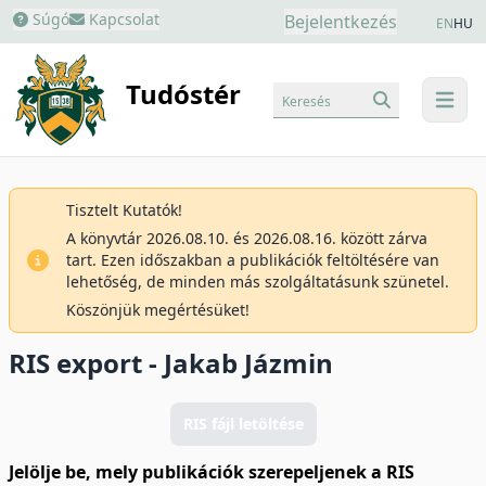
Súgó
Kapcsolat
Bejelentkezés
EN
HU
Tudóstér
Keresés
menu
Tisztelt Kutatók!
A könyvtár 2026.08.10. és 2026.08.16. között zárva
tart. Ezen időszakban a publikációk feltöltésére van
lehetőség, de minden más szolgáltatásunk szünetel.
Köszönjük megértésüket!
RIS export - Jakab Jázmin
RIS fájl letöltése
Jelölje be, mely publikációk szerepeljenek a RIS