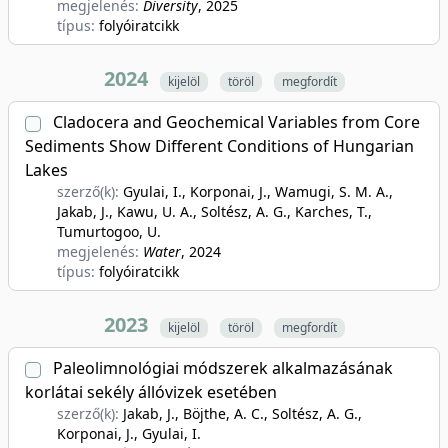
megjelenés:
Diversity
, 2025
típus:
folyóiratcikk
2024
kijelöl
töröl
megfordít
Cladocera and Geochemical Variables from Core
Sediments Show Different Conditions of Hungarian
Lakes
szerző(k):
Gyulai, I., Korponai, J., Wamugi, S. M. A.,
Jakab, J., Kawu, U. A., Soltész, A. G., Karches, T.,
Tumurtogoo, U.
megjelenés:
Water
, 2024
típus:
folyóiratcikk
2023
kijelöl
töröl
megfordít
Paleolimnológiai módszerek alkalmazásának
korlátai sekély állóvizek esetében
szerző(k):
Jakab, J., Böjthe, A. C., Soltész, A. G.,
Korponai, J., Gyulai, I.