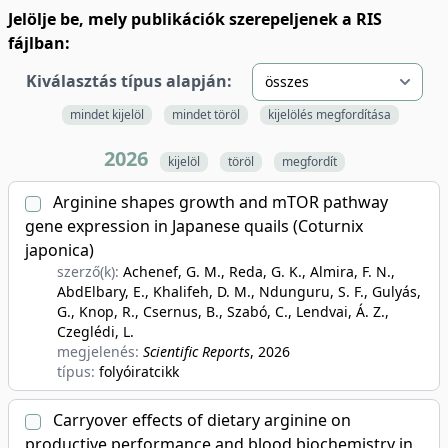
Jelölje be, mely publikációk szerepeljenek a RIS
fájlban:
Kiválasztás típus alapján:
mindet kijelöl
mindet töröl
kijelölés megfordítása
2026
kijelöl
töröl
megfordít
Arginine shapes growth and mTOR pathway
gene expression in Japanese quails (Coturnix
japonica)
szerző(k):
Achenef, G. M., Reda, G. K., Almira, F. N.,
AbdElbary, E., Khalifeh, D. M., Ndunguru, S. F., Gulyás,
G., Knop, R., Csernus, B., Szabó, C., Lendvai, Á. Z.,
Czeglédi, L.
megjelenés:
Scientific Reports
, 2026
típus:
folyóiratcikk
Carryover effects of dietary arginine on
productive performance and blood biochemistry in