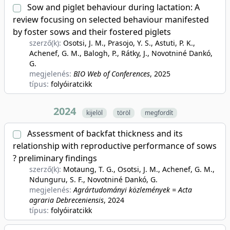
Sow and piglet behaviour during lactation: A
review focusing on selected behaviour manifested
by foster sows and their fostered piglets
szerző(k):
Osotsi, J. M., Prasojo, Y. S., Astuti, P. K.,
Achenef, G. M., Balogh, P., Rátky, J., Novotniné Dankó,
G.
megjelenés:
BIO Web of Conferences
, 2025
típus:
folyóiratcikk
2024
kijelöl
töröl
megfordít
Assessment of backfat thickness and its
relationship with reproductive performance of sows
? preliminary findings
szerző(k):
Motaung, T. G., Osotsi, J. M., Achenef, G. M.,
Ndunguru, S. F., Novotniné Dankó, G.
megjelenés:
Agrártudományi közlemények = Acta
agraria Debreceniensis
, 2024
típus:
folyóiratcikk