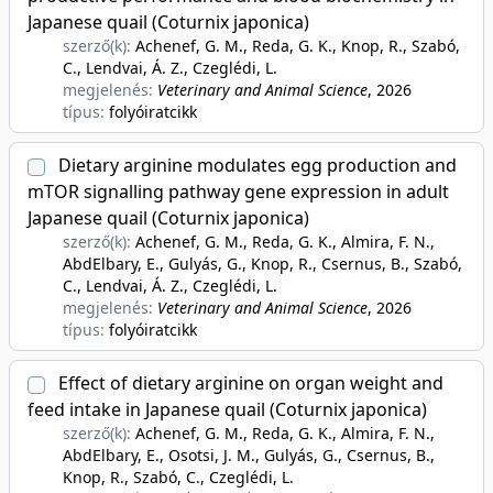
Japanese quail (Coturnix japonica)
szerző(k):
Achenef, G. M., Reda, G. K., Knop, R., Szabó,
C., Lendvai, Á. Z., Czeglédi, L.
megjelenés:
Veterinary and Animal Science
, 2026
típus:
folyóiratcikk
Dietary arginine modulates egg production and
mTOR signalling pathway gene expression in adult
Japanese quail (Coturnix japonica)
szerző(k):
Achenef, G. M., Reda, G. K., Almira, F. N.,
AbdElbary, E., Gulyás, G., Knop, R., Csernus, B., Szabó,
C., Lendvai, Á. Z., Czeglédi, L.
megjelenés:
Veterinary and Animal Science
, 2026
típus:
folyóiratcikk
Effect of dietary arginine on organ weight and
feed intake in Japanese quail (Coturnix japonica)
szerző(k):
Achenef, G. M., Reda, G. K., Almira, F. N.,
AbdElbary, E., Osotsi, J. M., Gulyás, G., Csernus, B.,
Knop, R., Szabó, C., Czeglédi, L.