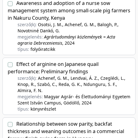
Awareness and adoption of a nurse sow
management system among small-scale pig farmers
in Nakuru County, Kenya
szerző(k):
Osotsi, J. M., Achenef, G. M., Balogh, P.,
Novotniné Dankó, G.
megjelenés:
Agrártudományi közlemények = Acta
agraria Debreceniensis
, 2024
típus:
folyóiratcikk
Effect of arginine on Japanese quail
performance: Preliminary findings
szerző(k):
Achenef, G. M., Lendvai, Á. Z., Czeglédi, L.,
Knop, R., Szabó, C., Reda, G. K., Ndunguru, S. F.,
Almira, F. N.
megjelenés:
Magyar Agrár- és Élettudományi Egyetem
Szent István Campus, Gödöllő
, 2024
típus:
könyvrészlet
Relationship between sow parity, backfat
thickness and weaning outcomes in a commercial