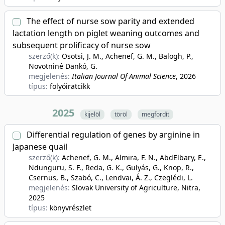
The effect of nurse sow parity and extended
lactation length on piglet weaning outcomes and
subsequent prolificacy of nurse sow
szerző(k):
Osotsi, J. M., Achenef, G. M., Balogh, P.,
Novotniné Dankó, G.
megjelenés:
Italian Journal Of Animal Science
, 2026
típus:
folyóiratcikk
2025
kijelöl
töröl
megfordít
Differential regulation of genes by arginine in
Japanese quail
szerző(k):
Achenef, G. M., Almira, F. N., AbdElbary, E.,
Ndunguru, S. F., Reda, G. K., Gulyás, G., Knop, R.,
Csernus, B., Szabó, C., Lendvai, Á. Z., Czeglédi, L.
megjelenés:
Slovak University of Agriculture, Nitra
,
2025
típus:
könyvrészlet