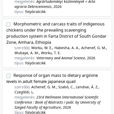
megjelenés:
Agrártudományi közlemények = Acta
agraria Debreceniensis
, 2026
típus:
folyóiratcikk
Morphometric and carcass traits of indigenous
chickens under the prevailing scavenging
production system in Farta District of South Gondar
Zone, Amhara, Ethiopia
szerző(k):
Worku, W. E., Habesha, A. A., Achenef, G. M.,
Wubaye, A. M., Worku, T. E.
megjelenés:
Veterinary and Animal Science
, 2026
típus:
folyóiratcikk
Response of organ mass to dietary arginine
levels in adult female japanese quail
szerző(k):
Achenef, G. M., Szabó, C., Lendvai, Á. Z.,
Czeglédi, L.
megjelenés:
23rd Wellmann International Scientific
Conference : Book of Abstracts / publ. by University of
Szeged Faculty of Agriculture
, 2026
típus:
folyóiratcikk