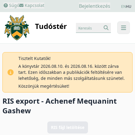
Súgó
Kapcsolat
Bejelentkezés
EN
HU
Tudóstér
Keresés
menu
Tisztelt Kutatók!
A könyvtár 2026.08.10. és 2026.08.16. között zárva
tart. Ezen időszakban a publikációk feltöltésére van
lehetőség, de minden más szolgáltatásunk szünetel.
Köszönjük megértésüket!
RIS export - Achenef Mequanint
Gashew
RIS fájl letöltése