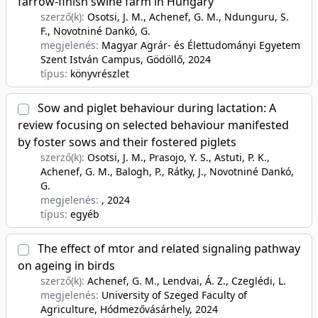
farrow-finish swine farm in Hungary
szerző(k):
Osotsi, J. M., Achenef, G. M., Ndunguru, S.
F., Novotniné Dankó, G.
megjelenés:
Magyar Agrár- és Élettudományi Egyetem
Szent István Campus, Gödöllő
, 2024
típus:
könyvrészlet
Sow and piglet behaviour during lactation: A
review focusing on selected behaviour manifested
by foster sows and their fostered piglets
szerző(k):
Osotsi, J. M., Prasojo, Y. S., Astuti, P. K.,
Achenef, G. M., Balogh, P., Rátky, J., Novotniné Dankó,
G.
megjelenés:
, 2024
típus:
egyéb
The effect of mtor and related signaling pathway
on ageing in birds
szerző(k):
Achenef, G. M., Lendvai, Á. Z., Czeglédi, L.
megjelenés:
University of Szeged Faculty of
Agriculture, Hódmezővásárhely
, 2024