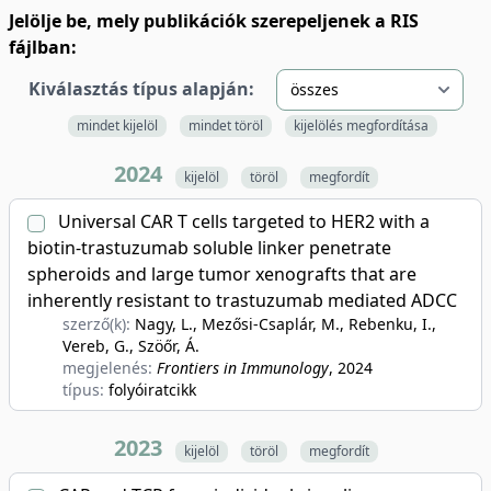
Jelölje be, mely publikációk szerepeljenek a RIS
fájlban:
Kiválasztás típus alapján:
mindet kijelöl
mindet töröl
kijelölés megfordítása
2024
kijelöl
töröl
megfordít
Universal CAR T cells targeted to HER2 with a
biotin-trastuzumab soluble linker penetrate
spheroids and large tumor xenografts that are
inherently resistant to trastuzumab mediated ADCC
szerző(k):
Nagy, L., Mezősi-Csaplár, M., Rebenku, I.,
Vereb, G., Szöőr, Á.
megjelenés:
Frontiers in Immunology
, 2024
típus:
folyóiratcikk
2023
kijelöl
töröl
megfordít