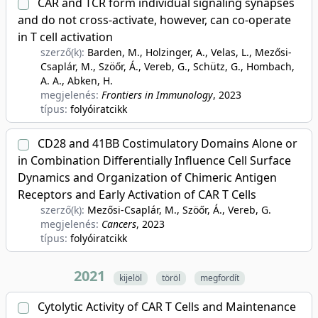
CAR and TCR form individual signaling synapses
and do not cross-activate, however, can co-operate
in T cell activation
szerző(k):
Barden, M., Holzinger, A., Velas, L., Mezősi-
Csaplár, M., Szöőr, Á., Vereb, G., Schütz, G., Hombach,
A. A., Abken, H.
megjelenés:
Frontiers in Immunology
, 2023
típus:
folyóiratcikk
CD28 and 41BB Costimulatory Domains Alone or
in Combination Differentially Influence Cell Surface
Dynamics and Organization of Chimeric Antigen
Receptors and Early Activation of CAR T Cells
szerző(k):
Mezősi-Csaplár, M., Szöőr, Á., Vereb, G.
megjelenés:
Cancers
, 2023
típus:
folyóiratcikk
2021
kijelöl
töröl
megfordít
Cytolytic Activity of CAR T Cells and Maintenance