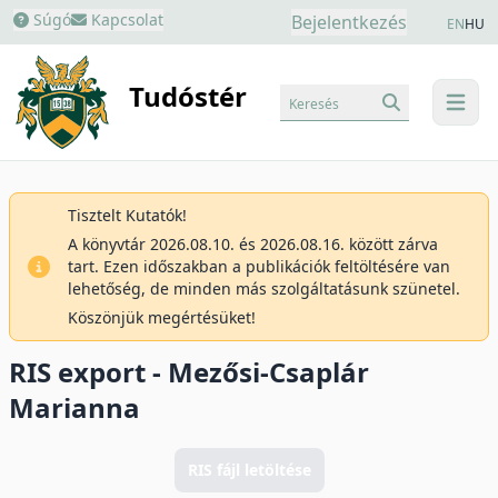
Súgó
Kapcsolat
Bejelentkezés
EN
HU
Tudóstér
Keresés
menu
Tisztelt Kutatók!
A könyvtár 2026.08.10. és 2026.08.16. között zárva
tart. Ezen időszakban a publikációk feltöltésére van
lehetőség, de minden más szolgáltatásunk szünetel.
Köszönjük megértésüket!
RIS export - Mezősi-Csaplár
Marianna
RIS fájl letöltése