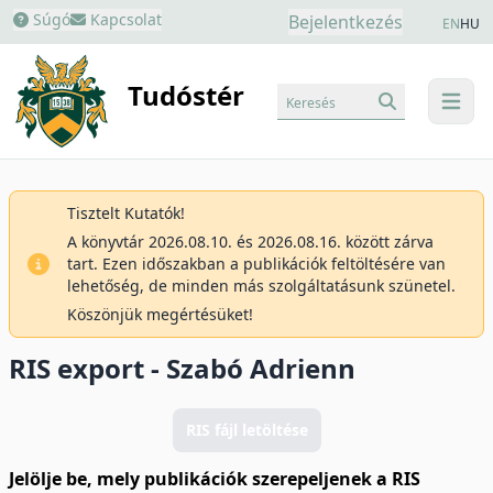
Súgó
Kapcsolat
Bejelentkezés
EN
HU
Tudóstér
Keresés
menu
Tisztelt Kutatók!
A könyvtár 2026.08.10. és 2026.08.16. között zárva
tart. Ezen időszakban a publikációk feltöltésére van
lehetőség, de minden más szolgáltatásunk szünetel.
Köszönjük megértésüket!
RIS export - Szabó Adrienn
RIS fájl letöltése
Jelölje be, mely publikációk szerepeljenek a RIS