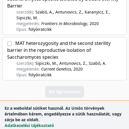
Barrier
szerző(k):
Szabó, A., Antunovics, Z., Karanyicz, E.,
Sipiczki, M.
megjelenés:
Frontiers in Microbiology
, 2020
típus:
folyóiratcikk
MAT heterozygosity and the second sterility
barrier in the reproductive isolation of
Saccharomyces species
szerző(k):
Sipiczki, M., Antunovics, Z., Szabó, A.
megjelenés:
Current Genetics
, 2020
típus:
folyóiratcikk
RIS fájl letöltése
Ez a weboldal sütiket használ. Az Uniós törvények
értelmében kérem, engedélyezze a sütik használatát, vagy
zárja be az oldalt.
Adatkezelési tájékoztató