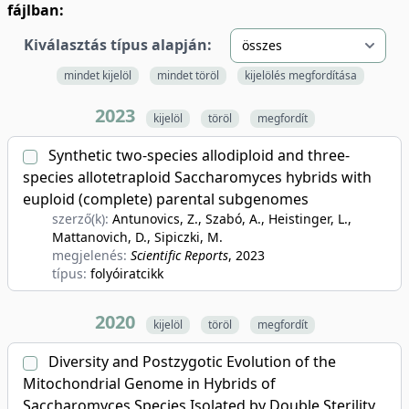
fájlban:
Kiválasztás típus alapján:
mindet kijelöl
mindet töröl
kijelölés megfordítása
2023
kijelöl
töröl
megfordít
Synthetic two-species allodiploid and three-
species allotetraploid Saccharomyces hybrids with
euploid (complete) parental subgenomes
szerző(k):
Antunovics, Z., Szabó, A., Heistinger, L.,
Mattanovich, D., Sipiczki, M.
megjelenés:
Scientific Reports
, 2023
típus:
folyóiratcikk
2020
kijelöl
töröl
megfordít
Diversity and Postzygotic Evolution of the
Mitochondrial Genome in Hybrids of
Saccharomyces Species Isolated by Double Sterility