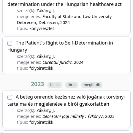
determination under the Hungarian healthcare act
szerző(k):
Zákány, J.
megjelenés:
Faculty of State and Law University
Debrecen, Debrecen
, 2024
típus:
könyvrészlet
The Patient's Right to Self-Determination in
Hungary
szerző(k):
Zákány, J.
megjelenés:
Curentul Juridic
, 2024
típus:
folyóiratcikk
2023
kijelöl
töröl
megfordít
A beteg önrendelkezéshez való jogának törvényi
tartalma és megjelenése a bírói gyakorlatban
szerző(k):
Zákány, J.
megjelenés:
Debreceni jogi műhely : évkönyv
, 2023
típus:
folyóiratcikk