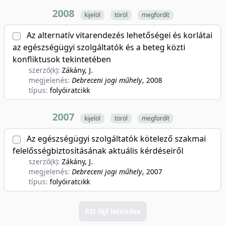
2008
kijelöl
töröl
megfordít
Az alternatív vitarendezés lehetőségei és korlátai
az egészségügyi szolgáltatók és a beteg közti
konfliktusok tekintetében
szerző(k):
Zákány, J.
megjelenés:
Debreceni jogi műhely
, 2008
típus:
folyóiratcikk
2007
kijelöl
töröl
megfordít
Az egészségügyi szolgáltatók kötelező szakmai
felelősségbiztosításának aktuális kérdéseiről
szerző(k):
Zákány, J.
megjelenés:
Debreceni jogi műhely
, 2007
típus:
folyóiratcikk
RIS fájl letöltése