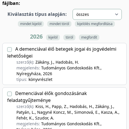
fájlban:
Kiválasztás típus alapján:
mindet kijelöl
mindet töröl
kijelölés megfordítása
2026
kijelöl
töröl
megfordít
A demenciával élő betegek jogai és jogvédelmi
lehetőségei
szerző(k):
Zákány, J., Hadobás, H.
megjelenés:
Tudományos Gondoskodás Kft.,
Nyíregyháza
, 2026
típus:
könyvrészlet
Demenciával élők gondozásának
feladatgyűjteménye
szerző(k):
Kiss, H., Papp, Z., Hadobás, H., Zákány, J.,
Patyán, L., Nagyné Koncz, M., Simonová, E., Kasza, A.,
Fehér, K., Szudor, A.
megjelenés:
Tudományos Gondoskodás Kft.,