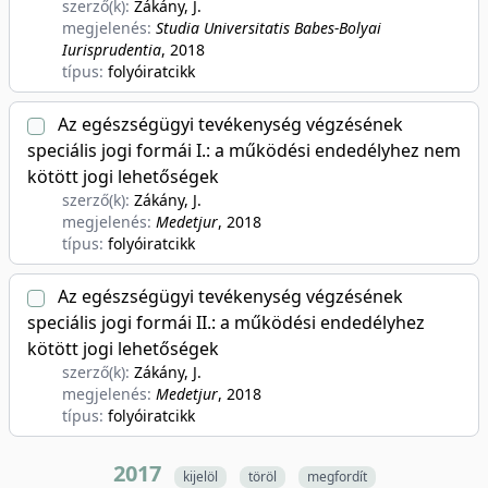
szerző(k):
Zákány, J.
megjelenés:
Studia Universitatis Babes-Bolyai
Iurisprudentia
, 2018
típus:
folyóiratcikk
Az egészségügyi tevékenység végzésének
speciális jogi formái I.: a működési endedélyhez nem
kötött jogi lehetőségek
szerző(k):
Zákány, J.
megjelenés:
Medetjur
, 2018
típus:
folyóiratcikk
Az egészségügyi tevékenység végzésének
speciális jogi formái II.: a működési endedélyhez
kötött jogi lehetőségek
szerző(k):
Zákány, J.
megjelenés:
Medetjur
, 2018
típus:
folyóiratcikk
2017
kijelöl
töröl
megfordít