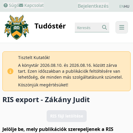
Súgó
Kapcsolat
Bejelentkezés
EN
HU
Tudóstér
Keresés
menu
Tisztelt Kutatók!
A könyvtár 2026.08.10. és 2026.08.16. között zárva
tart. Ezen időszakban a publikációk feltöltésére van
lehetőség, de minden más szolgáltatásunk szünetel.
Köszönjük megértésüket!
RIS export - Zákány Judit
RIS fájl letöltése
Jelölje be, mely publikációk szerepeljenek a RIS