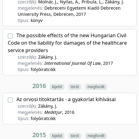
szerző(k):
Molnár, J., Nyilas, A., Pribula, L., Zákány, J.
megjelenés:
Debreceni Egyetemi Kiadó Debrecen
University Press, Debrecen
, 2017
típus:
könyv
The possible effects of the new Hungarian Civil
Code on the liability for damages of the healthcare
service providers
szerző(k):
Zákány, J.
megjelenés:
International Journal Of Law
, 2017
típus:
folyóiratcikk
2016
kijelöl
töröl
megfordít
Az orvosi titoktartás - a gyakorlat kihívásai
szerző(k):
Zákány, J.
megjelenés:
Medetjur
, 2016
típus:
folyóiratcikk
2015
kijelöl
töröl
megfordít