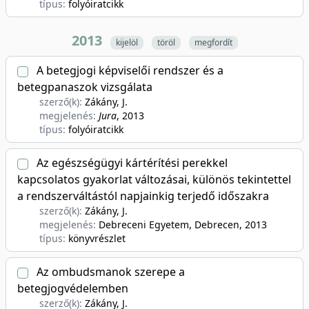
típus:
folyóiratcikk
2013
kijelöl
töröl
megfordít
A betegjogi képviselői rendszer és a
betegpanaszok vizsgálata
szerző(k):
Zákány, J.
megjelenés:
Jura
, 2013
típus:
folyóiratcikk
Az egészségügyi kártérítési perekkel
kapcsolatos gyakorlat változásai, különös tekintettel
a rendszerváltástól napjainkig terjedő időszakra
szerző(k):
Zákány, J.
megjelenés:
Debreceni Egyetem, Debrecen
, 2013
típus:
könyvrészlet
Az ombudsmanok szerepe a
betegjogvédelemben
szerző(k):
Zákány, J.