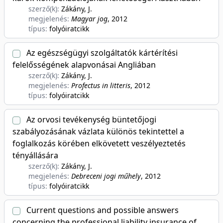
szerző(k):
Zákány, J.
megjelenés:
Magyar jog
, 2012
típus:
folyóiratcikk
Az egészségügyi szolgáltatók kártérítési
felelősségének alapvonásai Angliában
szerző(k):
Zákány, J.
megjelenés:
Profectus in litteris
, 2012
típus:
folyóiratcikk
Az orvosi tevékenység büntetőjogi
szabályozásának vázlata különös tekintettel a
foglalkozás körében elkövetett veszélyeztetés
tényállására
szerző(k):
Zákány, J.
megjelenés:
Debreceni jogi műhely
, 2012
típus:
folyóiratcikk
Current questions and possible answers
concerning the professional liability insurance of