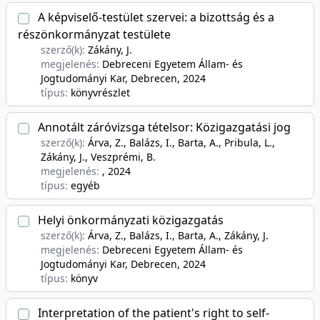
A képviselő-testület szervei: a bizottság és a
részönkormányzat testülete
szerző(k):
Zákány, J.
megjelenés:
Debreceni Egyetem Állam- és
Jogtudományi Kar, Debrecen
, 2024
típus:
könyvrészlet
Annotált záróvizsga tételsor: Közigazgatási jog
szerző(k):
Árva, Z., Balázs, I., Barta, A., Pribula, L.,
Zákány, J., Veszprémi, B.
megjelenés:
, 2024
típus:
egyéb
Helyi önkormányzati közigazgatás
szerző(k):
Árva, Z., Balázs, I., Barta, A., Zákány, J.
megjelenés:
Debreceni Egyetem Állam- és
Jogtudományi Kar, Debrecen
, 2024
típus:
könyv
Interpretation of the patient's right to self-