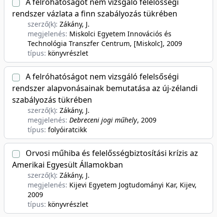
A felróhatóságot nem vizsgáló felelősségi
rendszer vázlata a finn szabályozás tükrében
szerző(k):
Zákány, J.
megjelenés:
Miskolci Egyetem Innovációs és
Technológia Transzfer Centrum, [Miskolc]
, 2009
típus:
könyvrészlet
A felróhatóságot nem vizsgáló felelsőségi
rendszer alapvonásainak bemutatása az új-zélandi
szabályozás tükrében
szerző(k):
Zákány, J.
megjelenés:
Debreceni jogi műhely
, 2009
típus:
folyóiratcikk
Orvosi műhiba és felelősségbiztosítási krízis az
Amerikai Egyesült Államokban
szerző(k):
Zákány, J.
megjelenés:
Kijevi Egyetem Jogtudományi Kar, Kijev
,
2009
típus:
könyvrészlet