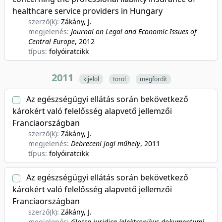
healthcare service providers in Hungary
szerző(k):
Zákány, J.
megjelenés:
Journal on Legal and Economic Issues of
Central Europe
, 2012
típus:
folyóiratcikk
2011
kijelöl
töröl
megfordít
Az egészségügyi ellátás során bekövetkező
károkért való felelősség alapvető jellemzői
Franciaországban
szerző(k):
Zákány, J.
megjelenés:
Debreceni jogi műhely
, 2011
típus:
folyóiratcikk
Az egészségügyi ellátás során bekövetkező
károkért való felelősség alapvető jellemzői
Franciaországban
szerző(k):
Zákány, J.
megjelenés:
Glossa iuridica [elektronikus dokumentum]
,