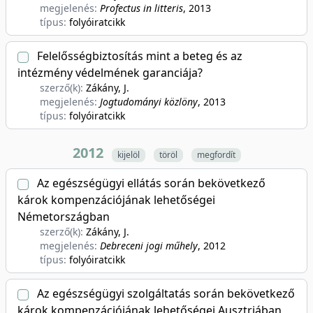
megjelenés:
Profectus in litteris
, 2013
típus:
folyóiratcikk
Felelősségbiztosítás mint a beteg és az
intézmény védelmének garanciája?
szerző(k):
Zákány, J.
megjelenés:
Jogtudományi közlöny
, 2013
típus:
folyóiratcikk
2012
kijelöl
töröl
megfordít
Az egészségügyi ellátás során bekövetkező
károk kompenzációjának lehetőségei
Németországban
szerző(k):
Zákány, J.
megjelenés:
Debreceni jogi műhely
, 2012
típus:
folyóiratcikk
Az egészségügyi szolgáltatás során bekövetkező
károk kompenzációjának lehetőségei Ausztriában