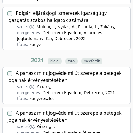
Polgári eljárásjogi ismeretek igazságügyi
igazgatás szakos hallgatók számára
szerző(k):
Molnár, J., Nyilas, A., Pribula, L., Zákány, J.
megjelenés:
Debreceni Egyetem, Állam- és
Jogtudományi Kar, Debrecen
, 2022
típus:
könyv
2021
kijelöl
töröl
megfordít
A panasz mint jogvédelmi út szerepe a betegek
jogainak érvényesítésében
szerző(k):
Zákány, J.
megjelenés:
Debreceni Egyetem, Debrecen
, 2021
típus:
könyvrészlet
A panasz mint jogvédelmi út szerepe a betegek
jogainak érvényesítésében
szerző(k):
Zákány, J.
megjelenés:
Debreceni Egyetem Állam- és