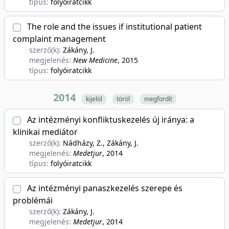
típus:
folyóiratcikk
The role and the issues if institutional patient
complaint management
szerző(k):
Zákány, J.
megjelenés:
New Medicine
, 2015
típus:
folyóiratcikk
2014
kijelöl
töröl
megfordít
Az intézményi konfliktuskezelés új iránya: a
klinikai mediátor
szerző(k):
Nádházy, Z., Zákány, J.
megjelenés:
Medetjur
, 2014
típus:
folyóiratcikk
Az intézményi panaszkezelés szerepe és
problémái
szerző(k):
Zákány, J.
megjelenés:
Medetjur
, 2014