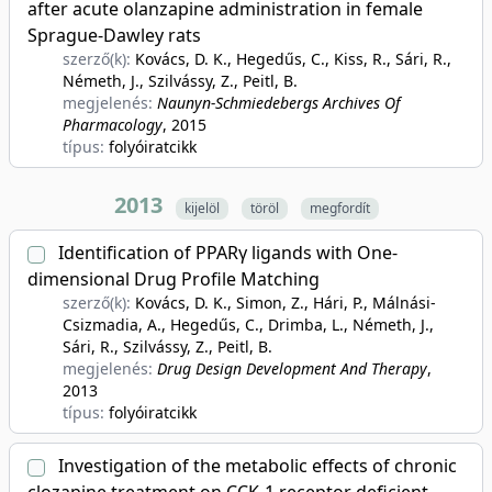
after acute olanzapine administration in female
Sprague-Dawley rats
szerző(k):
Kovács, D. K., Hegedűs, C., Kiss, R., Sári, R.,
Németh, J., Szilvássy, Z., Peitl, B.
megjelenés:
Naunyn-Schmiedebergs Archives Of
Pharmacology
, 2015
típus:
folyóiratcikk
2013
kijelöl
töröl
megfordít
Identification of PPARγ ligands with One-
dimensional Drug Profile Matching
szerző(k):
Kovács, D. K., Simon, Z., Hári, P., Málnási-
Csizmadia, A., Hegedűs, C., Drimba, L., Németh, J.,
Sári, R., Szilvássy, Z., Peitl, B.
megjelenés:
Drug Design Development And Therapy
,
2013
típus:
folyóiratcikk
Investigation of the metabolic effects of chronic