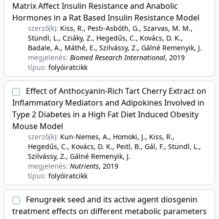
Matrix Affect Insulin Resistance and Anabolic
Hormones in a Rat Based Insulin Resistance Model
szerző(k):
Kiss, R., Pesti-Asbóth, G., Szarvas, M. M.,
Stündl, L., Cziáky, Z., Hegedűs, C., Kovács, D. K.,
Badale, A., Máthé, E., Szilvássy, Z., Gálné Remenyik, J.
megjelenés:
Biomed Research International
, 2019
típus:
folyóiratcikk
Effect of Anthocyanin-Rich Tart Cherry Extract on
Inflammatory Mediators and Adipokines Involved in
Type 2 Diabetes in a High Fat Diet Induced Obesity
Mouse Model
szerző(k):
Kun-Nemes, A., Homoki, J., Kiss, R.,
Hegedűs, C., Kovács, D. K., Peitl, B., Gál, F., Stündl, L.,
Szilvássy, Z., Gálné Remenyik, J.
megjelenés:
Nutrients
, 2019
típus:
folyóiratcikk
Fenugreek seed and its active agent diosgenin
treatment effects on different metabolic parameters