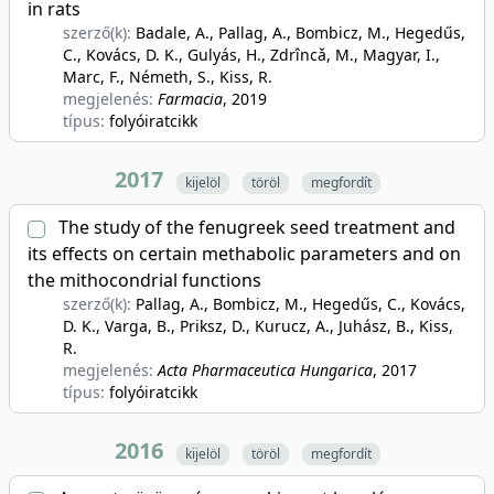
in rats
szerző(k):
Badale, A., Pallag, A., Bombicz, M., Hegedűs,
C., Kovács, D. K., Gulyás, H., Zdrîncǎ, M., Magyar, I.,
Marc, F., Németh, S., Kiss, R.
megjelenés:
Farmacia
, 2019
típus:
folyóiratcikk
2017
kijelöl
töröl
megfordít
The study of the fenugreek seed treatment and
its effects on certain methabolic parameters and on
the mithocondrial functions
szerző(k):
Pallag, A., Bombicz, M., Hegedűs, C., Kovács,
D. K., Varga, B., Priksz, D., Kurucz, A., Juhász, B., Kiss,
R.
megjelenés:
Acta Pharmaceutica Hungarica
, 2017
típus:
folyóiratcikk
2016
kijelöl
töröl
megfordít