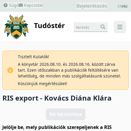
Súgó
Kapcsolat
Bejelentkezés
EN
HU
Tudóstér
Keresés
menu
Tisztelt Kutatók!
A könyvtár 2026.08.10. és 2026.08.16. között zárva
tart. Ezen időszakban a publikációk feltöltésére van
lehetőség, de minden más szolgáltatásunk szünetel.
Köszönjük megértésüket!
RIS export - Kovács Diána Klára
RIS fájl letöltése
Jelölje be, mely publikációk szerepeljenek a RIS