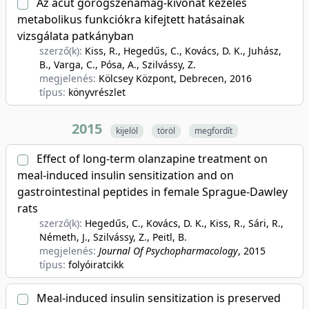
Az acut görögszénamag-kivonat kezelés
metabolikus funkciókra kifejtett hatásainak
vizsgálata patkányban
szerző(k):
Kiss, R., Hegedűs, C., Kovács, D. K., Juhász,
B., Varga, C., Pósa, A., Szilvássy, Z.
megjelenés:
Kölcsey Központ, Debrecen
, 2016
típus:
könyvrészlet
2015
kijelöl
töröl
megfordít
Effect of long-term olanzapine treatment on
meal-induced insulin sensitization and on
gastrointestinal peptides in female Sprague-Dawley
rats
szerző(k):
Hegedűs, C., Kovács, D. K., Kiss, R., Sári, R.,
Németh, J., Szilvássy, Z., Peitl, B.
megjelenés:
Journal Of Psychopharmacology
, 2015
típus:
folyóiratcikk
Meal-induced insulin sensitization is preserved