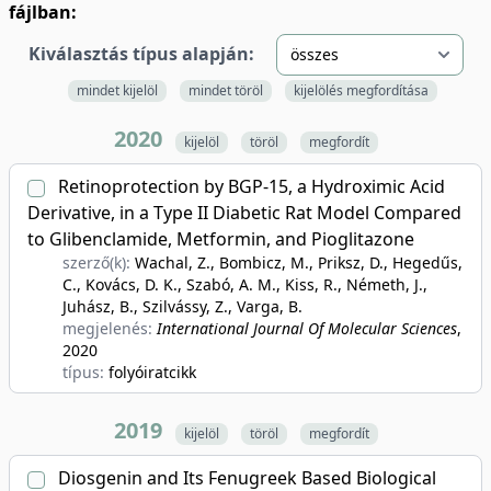
fájlban:
Kiválasztás típus alapján:
mindet kijelöl
mindet töröl
kijelölés megfordítása
2020
kijelöl
töröl
megfordít
Retinoprotection by BGP-15, a Hydroximic Acid
Derivative, in a Type II Diabetic Rat Model Compared
to Glibenclamide, Metformin, and Pioglitazone
szerző(k):
Wachal, Z., Bombicz, M., Priksz, D., Hegedűs,
C., Kovács, D. K., Szabó, A. M., Kiss, R., Németh, J.,
Juhász, B., Szilvássy, Z., Varga, B.
megjelenés:
International Journal Of Molecular Sciences
,
2020
típus:
folyóiratcikk
2019
kijelöl
töröl
megfordít
Diosgenin and Its Fenugreek Based Biological