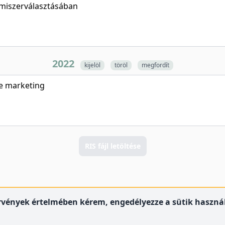
lmiszerválasztásában
2022
kijelöl
töröl
megfordít
ne marketing
RIS fájl letöltése
örvények értelmében kérem, engedélyezze a sütik használ