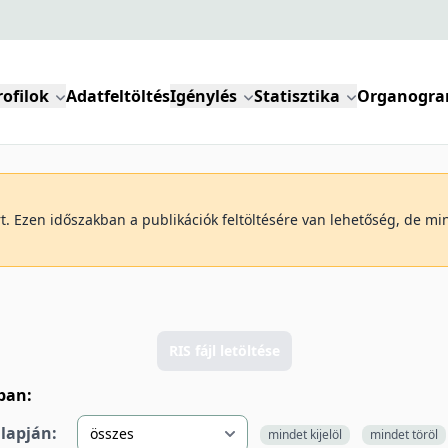
rofilok
Adatfeltöltés
Igénylés
Statisztika
Organogr
art. Ezen időszakban a publikációk feltöltésére van lehetőség, de m
RIS fájl letöltése
lban:
alapján:
mindet kijelöl
mindet töröl