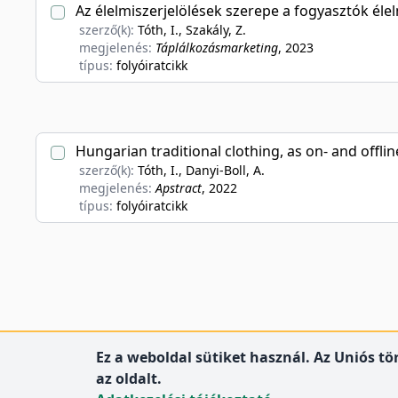
Az élelmiszerjelölések szerepe a fogyasztók éle
szerző(k):
Tóth, I., Szakály, Z.
megjelenés:
Táplálkozásmarketing
, 2023
típus:
folyóiratcikk
Hungarian traditional clothing, as on- and offli
szerző(k):
Tóth, I., Danyi-Boll, A.
megjelenés:
Apstract
, 2022
típus:
folyóiratcikk
Ez a weboldal sütiket használ. Az Uniós t
az oldalt.