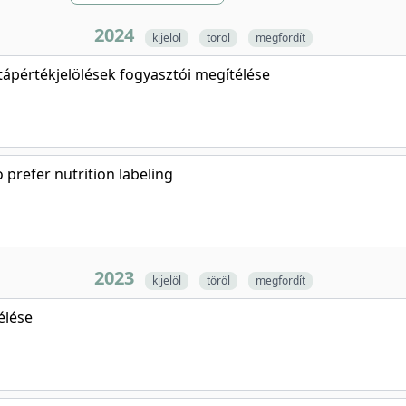
2024
kijelöl
töröl
megfordít
tápértékjelölések fogyasztói megítélése
refer nutrition labeling
2023
kijelöl
töröl
megfordít
élése