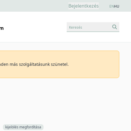
Bejelentkezés
EN
HU
Keresés
am
inden más szolgáltatásunk szünetel.
kijelölés megfordítása