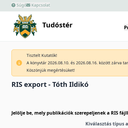
Súgó
Kapcsolat
Tudóstér
P
Tisztelt Kutatók!
A könyvtár 2026.08.10. és 2026.08.16. között zárva t
Köszönjük megértésüket!
RIS export - Tóth Ildikó
Jelölje be, mely publikációk szerepeljenek a RIS fáj
Kiválasztás típus 