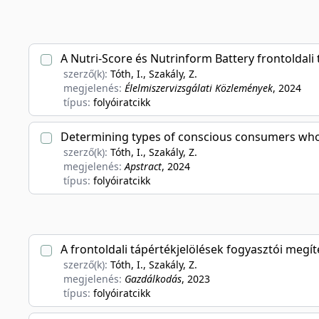
A Nutri-Score és Nutrinform Battery frontoldali 
szerző(k):
Tóth, I., Szakály, Z.
megjelenés:
Élelmiszervizsgálati Közlemények
, 2024
típus:
folyóiratcikk
Determining types of conscious consumers who p
szerző(k):
Tóth, I., Szakály, Z.
megjelenés:
Apstract
, 2024
típus:
folyóiratcikk
A frontoldali tápértékjelölések fogyasztói megít
szerző(k):
Tóth, I., Szakály, Z.
megjelenés:
Gazdálkodás
, 2023
típus:
folyóiratcikk