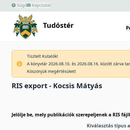
Súgó
Kapcsolat
Tudóstér
P
Tisztelt Kutatók!
A könyvtár 2026.08.10. és 2026.08.16. között zárva t
Köszönjük megértésüket!
RIS export - Kocsis Mátyás
Jelölje be, mely publikációk szerepeljenek a RIS fáj
Kiválasztás típus 