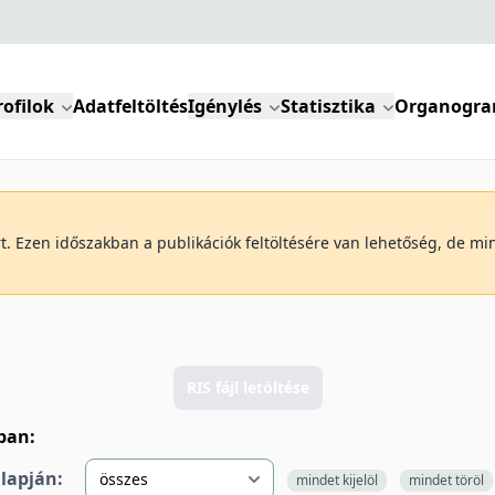
rofilok
Adatfeltöltés
Igénylés
Statisztika
Organogr
art. Ezen időszakban a publikációk feltöltésére van lehetőség, de m
RIS fájl letöltése
lban:
alapján:
mindet kijelöl
mindet töröl