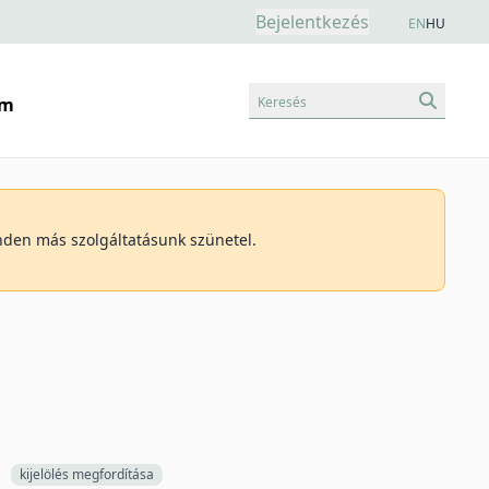
Bejelentkezés
EN
HU
Keresés
am
inden más szolgáltatásunk szünetel.
kijelölés megfordítása