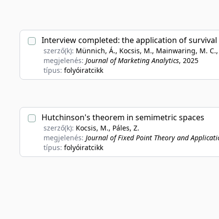
Interview completed: the application of survival 
szerző(k):
Münnich, Á., Kocsis, M., Mainwaring, M. C., 
megjelenés:
Journal of Marketing Analytics
, 2025
típus:
folyóiratcikk
Hutchinson's theorem in semimetric spaces
szerző(k):
Kocsis, M., Páles, Z.
megjelenés:
Journal of Fixed Point Theory and Applicati
típus:
folyóiratcikk