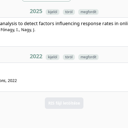
2025
kijelöl
töröl
megfordít
analysis to detect factors influencing response rates in onl
Fónagy, I., Nagy, J.
2022
kijelöl
töröl
megfordít
ons
, 2022
RIS fájl letöltése