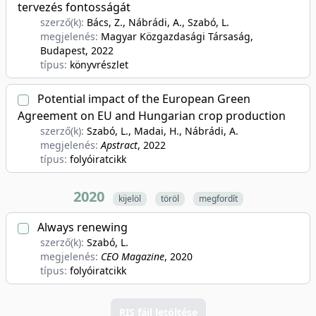
tervezés fontosságát
szerző(k):
Bács, Z., Nábrádi, A., Szabó, L.
megjelenés:
Magyar Közgazdasági Társaság,
Budapest
, 2022
típus:
könyvrészlet
Potential impact of the European Green
Agreement on EU and Hungarian crop production
szerző(k):
Szabó, L., Madai, H., Nábrádi, A.
megjelenés:
Apstract
, 2022
típus:
folyóiratcikk
2020
kijelöl
töröl
megfordít
Always renewing
szerző(k):
Szabó, L.
megjelenés:
CEO Magazine
, 2020
típus:
folyóiratcikk
RIS fájl letöltése