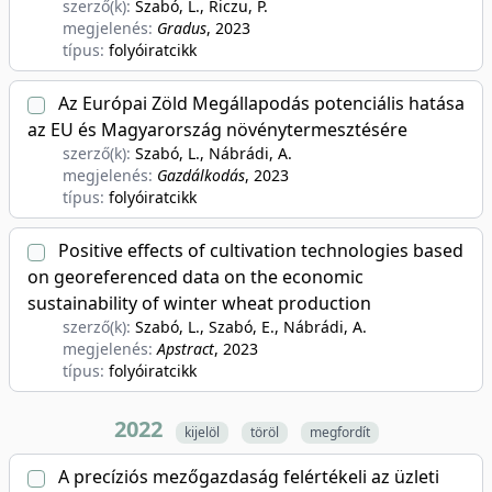
szerző(k):
Szabó, L., Riczu, P.
megjelenés:
Gradus
, 2023
típus:
folyóiratcikk
Az Európai Zöld Megállapodás potenciális hatása
az EU és Magyarország növénytermesztésére
szerző(k):
Szabó, L., Nábrádi, A.
megjelenés:
Gazdálkodás
, 2023
típus:
folyóiratcikk
Positive effects of cultivation technologies based
on georeferenced data on the economic
sustainability of winter wheat production
szerző(k):
Szabó, L., Szabó, E., Nábrádi, A.
megjelenés:
Apstract
, 2023
típus:
folyóiratcikk
2022
kijelöl
töröl
megfordít
A precíziós mezőgazdaság felértékeli az üzleti