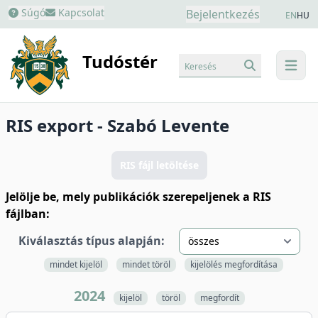
Súgó
Kapcsolat
Bejelentkezés
EN
HU
Tudóstér
Keresés
menu
RIS export - Szabó Levente
RIS fájl letöltése
Jelölje be, mely publikációk szerepeljenek a RIS
fájlban:
Kiválasztás típus alapján:
mindet kijelöl
mindet töröl
kijelölés megfordítása
2024
kijelöl
töröl
megfordít