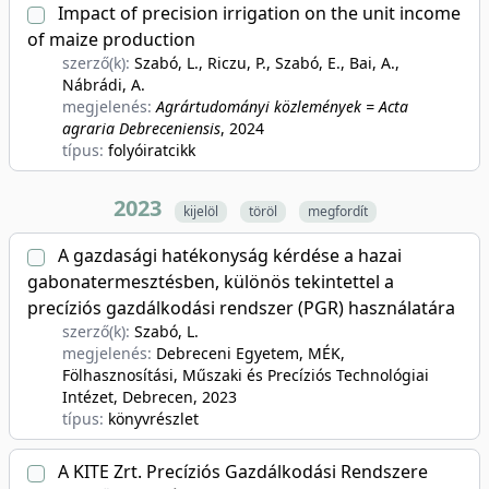
Impact of precision irrigation on the unit income
of maize production
szerző(k):
Szabó, L., Riczu, P., Szabó, E., Bai, A.,
Nábrádi, A.
megjelenés:
Agrártudományi közlemények = Acta
agraria Debreceniensis
, 2024
típus:
folyóiratcikk
2023
kijelöl
töröl
megfordít
A gazdasági hatékonyság kérdése a hazai
gabonatermesztésben, különös tekintettel a
precíziós gazdálkodási rendszer (PGR) használatára
szerző(k):
Szabó, L.
megjelenés:
Debreceni Egyetem, MÉK,
Fölhasznosítási, Műszaki és Precíziós Technológiai
Intézet, Debrecen
, 2023
típus:
könyvrészlet
A KITE Zrt. Precíziós Gazdálkodási Rendszere