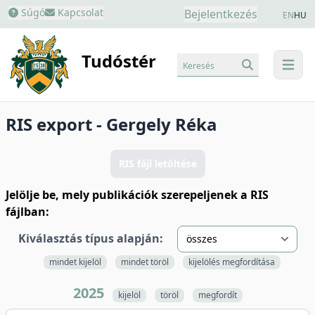
Súgó
Kapcsolat
Bejelentkezés
EN
HU
Tudóstér
Keresés
menu
RIS export - Gergely Réka
RIS fájl letöltése
Jelölje be, mely publikációk szerepeljenek a RIS
fájlban:
Kiválasztás típus alapján:
mindet kijelöl
mindet töröl
kijelölés megfordítása
2025
kijelöl
töröl
megfordít