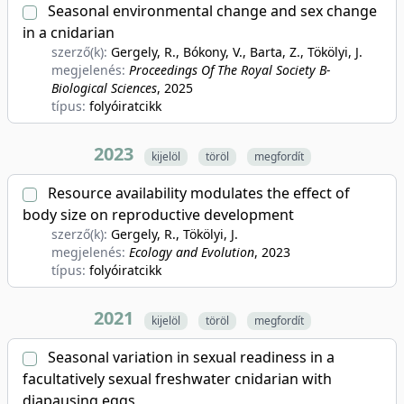
Seasonal environmental change and sex change
in a cnidarian
szerző(k):
Gergely, R., Bókony, V., Barta, Z., Tökölyi, J.
megjelenés:
Proceedings Of The Royal Society B-
Biological Sciences
, 2025
típus:
folyóiratcikk
2023
kijelöl
töröl
megfordít
Resource availability modulates the effect of
body size on reproductive development
szerző(k):
Gergely, R., Tökölyi, J.
megjelenés:
Ecology and Evolution
, 2023
típus:
folyóiratcikk
2021
kijelöl
töröl
megfordít
Seasonal variation in sexual readiness in a
facultatively sexual freshwater cnidarian with
diapausing eggs