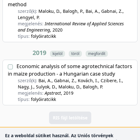
method
szerző(k):
Maloku, D., Balogh, P., Bai, A., Gabnai, Z.,
Lengyel, P.
megjelenés:
International Review of Applied Sciences
and Engineering
, 2020
típus:
folyóiratcikk
2019
kijelöl
töröl
megfordít
Economic analysis of some agrotechnical factors
in maize production - a Hungarian case study
szerző(k):
Bai, A., Gabnai, Z., Kovách, I., Czibere, I.,
Nagy, J., Sulyok, D., Maloku, D., Balogh, P.
megjelenés:
Apstract
, 2019
típus:
folyóiratcikk
RIS fájl letöltése
Ez a weboldal sütiket használ. Az Uniós törvények