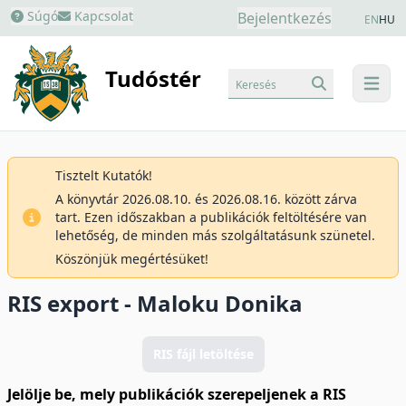
Súgó
Kapcsolat
Bejelentkezés
EN
HU
Tudóstér
Keresés
menu
Tisztelt Kutatók!
A könyvtár 2026.08.10. és 2026.08.16. között zárva
tart. Ezen időszakban a publikációk feltöltésére van
lehetőség, de minden más szolgáltatásunk szünetel.
Köszönjük megértésüket!
RIS export - Maloku Donika
RIS fájl letöltése
Jelölje be, mely publikációk szerepeljenek a RIS