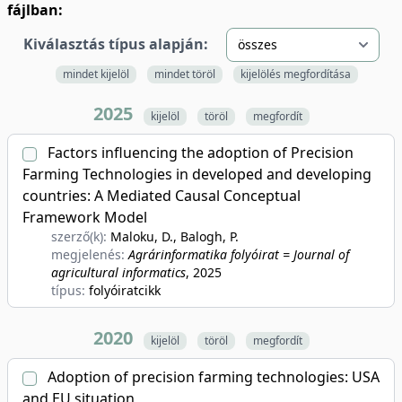
fájlban:
Kiválasztás típus alapján:
mindet kijelöl
mindet töröl
kijelölés megfordítása
2025
kijelöl
töröl
megfordít
Factors influencing the adoption of Precision
Farming Technologies in developed and developing
countries: A Mediated Causal Conceptual
Framework Model
szerző(k):
Maloku, D., Balogh, P.
megjelenés:
Agrárinformatika folyóirat = Journal of
agricultural informatics
, 2025
típus:
folyóiratcikk
2020
kijelöl
töröl
megfordít
Adoption of precision farming technologies: USA
and EU situation