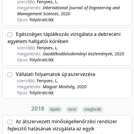
szerző(k):
Fenyves, L.
megjelenés:
International Journal of Engineering and
Management Sciences
, 2020
típus:
folyóiratcikk
Egészséges táplálkozás vizsgálata a debreceni
egyetem hallgatói körében
szerző(k):
Fenyves, L.
megjelenés:
Gazdálkodástudományi közlemények
, 2020
típus:
folyóiratcikk
Vállalati folyamatok újraszervezése
szerző(k):
Fenyves, L.
megjelenés:
Magyar Minőség
, 2020
típus:
folyóiratcikk
2018
kijelöl
töröl
megfordít
Az átszervezett minőségellenőrzési rendszer
fejlesztő hatásának vizsgálata az egyik