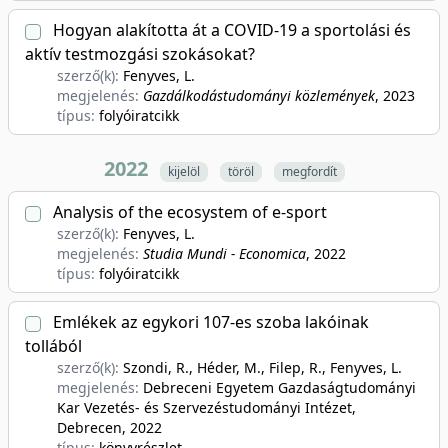
Hogyan alakította át a COVID-19 a sportolási és
aktív testmozgási szokásokat?
szerző(k):
Fenyves, L.
megjelenés:
Gazdálkodástudományi közlemények
, 2023
típus:
folyóiratcikk
2022
kijelöl
töröl
megfordít
Analysis of the ecosystem of e-sport
szerző(k):
Fenyves, L.
megjelenés:
Studia Mundi - Economica
, 2022
típus:
folyóiratcikk
Emlékek az egykori 107-es szoba lakóinak
tollából
szerző(k):
Szondi, R., Héder, M., Filep, R., Fenyves, L.
megjelenés:
Debreceni Egyetem Gazdaságtudományi
Kar Vezetés- és Szervezéstudományi Intézet,
Debrecen
, 2022
típus:
könyvrészlet