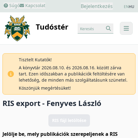
Súgó
Kapcsolat
Bejelentkezés
EN
HU
Tudóstér
Keresés
menu
Tisztelt Kutatók!
A könyvtár 2026.08.10. és 2026.08.16. között zárva
tart. Ezen időszakban a publikációk feltöltésére van
lehetőség, de minden más szolgáltatásunk szünetel.
Köszönjük megértésüket!
RIS export - Fenyves László
RIS fájl letöltése
Jelölje be, mely publikációk szerepeljenek a RIS