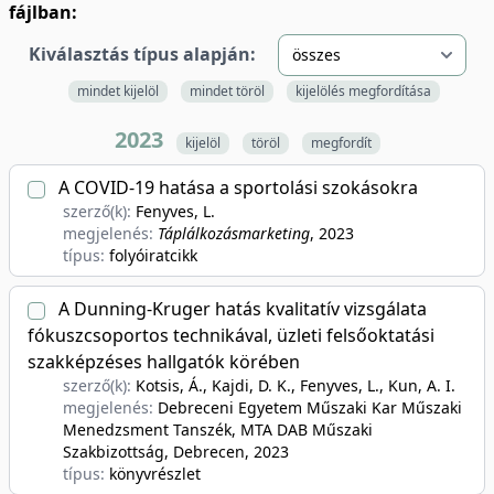
fájlban:
Kiválasztás típus alapján:
mindet kijelöl
mindet töröl
kijelölés megfordítása
2023
kijelöl
töröl
megfordít
A COVID-19 hatása a sportolási szokásokra
szerző(k):
Fenyves, L.
megjelenés:
Táplálkozásmarketing
, 2023
típus:
folyóiratcikk
A Dunning-Kruger hatás kvalitatív vizsgálata
fókuszcsoportos technikával, üzleti felsőoktatási
szakképzéses hallgatók körében
szerző(k):
Kotsis, Á., Kajdi, D. K., Fenyves, L., Kun, A. I.
megjelenés:
Debreceni Egyetem Műszaki Kar Műszaki
Menedzsment Tanszék, MTA DAB Műszaki
Szakbizottság, Debrecen
, 2023
típus:
könyvrészlet