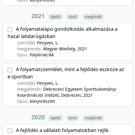
2021
kijelöl
töröl
megfordít
A folyamatalapú gondolkodás alkalmazása a
hazai labdarúgásban
szerző(k):
Fenyves, L.
megjelenés:
Magyar Minőség
, 2021
típus:
folyóiratcikk
A folyamatszemlélet, mint a fejlődés eszköze az
e-sportban
szerző(k):
Fenyves, L.
megjelenés:
Debreceni Egyetem Sporttudományi
Koordinációs Intézet, Debrecen
, 2021
típus:
könyvrészlet
2020
kijelöl
töröl
megfordít
A fejlődés a vállalati folyamatokban rejlik