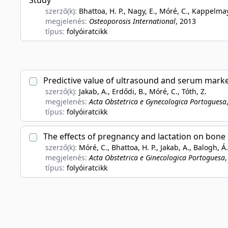
Study
szerző(k):
Bhattoa, H. P., Nagy, E., Móré, C., Kappelmaye
megjelenés:
Osteoporosis International
, 2013
típus:
folyóiratcikk
Predictive value of ultrasound and serum marke
szerző(k):
Jakab, A., Erdődi, B., Móré, C., Tóth, Z.
megjelenés:
Acta Obstetrica e Gynecologica Portoguesa
típus:
folyóiratcikk
The effects of pregnancy and lactation on bone 
szerző(k):
Móré, C., Bhattoa, H. P., Jakab, A., Balogh, Á.
megjelenés:
Acta Obstetrica e Ginecologica Portoguesa
típus:
folyóiratcikk