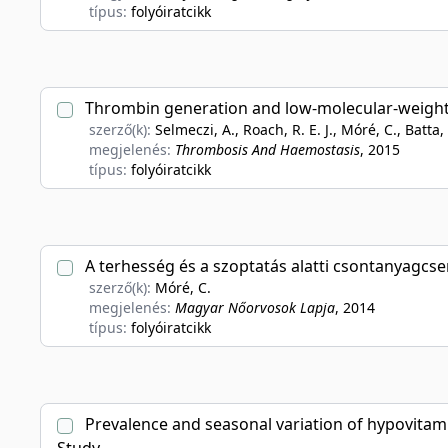
típus:
folyóiratcikk
Thrombin generation and low-molecular-weight
szerző(k):
Selmeczi, A., Roach, R. E. J., Móré, C., Batta,
megjelenés:
Thrombosis And Haemostasis
, 2015
típus:
folyóiratcikk
A terhesség és a szoptatás alatti csontanyagcse
szerző(k):
Móré, C.
megjelenés:
Magyar Nőorvosok Lapja
, 2014
típus:
folyóiratcikk
Prevalence and seasonal variation of hypovitam