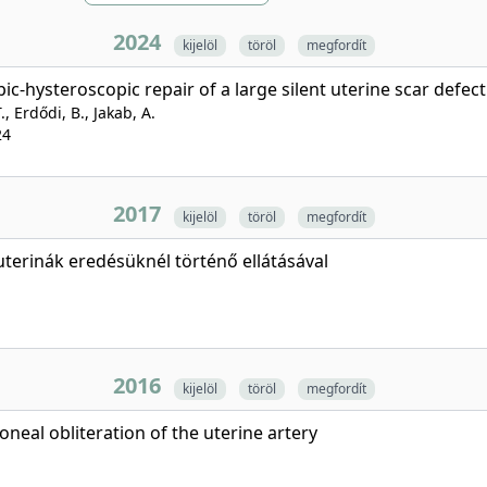
2024
kijelöl
töröl
megfordít
hysteroscopic repair of a large silent uterine scar defect
., Erdődi, B., Jakab, A.
24
2017
kijelöl
töröl
megfordít
uterinák eredésüknél történő ellátásával
2016
kijelöl
töröl
megfordít
neal obliteration of the uterine artery