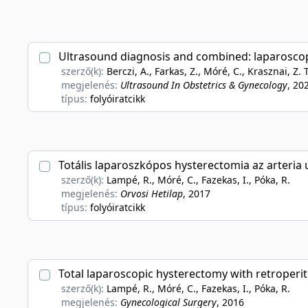
Ultrasound diagnosis and combined: laparoscopic-
szerző(k):
Berczi, A., Farkas, Z., Móré, C., Krasznai, Z. T
megjelenés:
Ultrasound In Obstetrics & Gynecology
, 20
típus:
folyóiratcikk
Totális laparoszkópos hysterectomia az arteria 
szerző(k):
Lampé, R., Móré, C., Fazekas, I., Póka, R.
megjelenés:
Orvosi Hetilap
, 2017
típus:
folyóiratcikk
Total laparoscopic hysterectomy with retroperito
szerző(k):
Lampé, R., Móré, C., Fazekas, I., Póka, R.
megjelenés:
Gynecological Surgery
, 2016