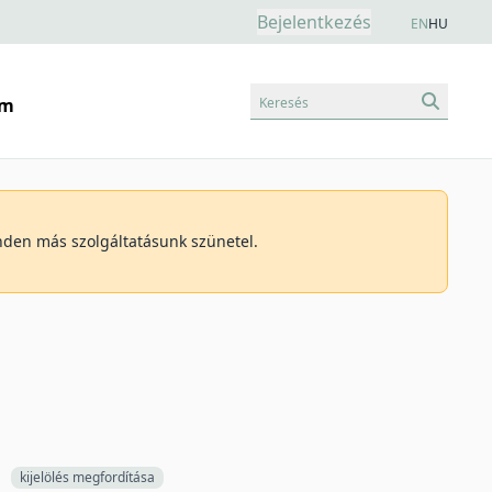
Bejelentkezés
EN
HU
Keresés
am
inden más szolgáltatásunk szünetel.
kijelölés megfordítása