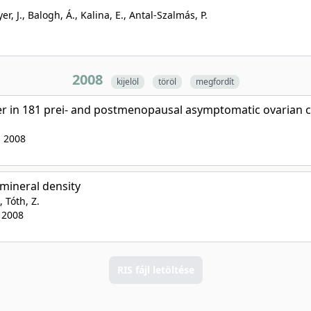
r, J., Balogh, Á., Kalina, E., Antal-Szalmás, P.
2008
kijelöl
töröl
megfordít
r in 181 prei- and postmenopausal asymptomatic ovarian c
, 2008
mineral density
, Tóth, Z.
, 2008
RIS fájl letöltése