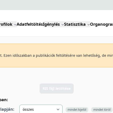
rofilok
Adatfeltöltés
Igénylés
Statisztika
Organogr
art. Ezen időszakban a publikációk feltöltésére van lehetőség, de m
RIS fájl letöltése
lban:
alapján:
mindet kijelöl
mindet töröl