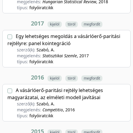
megjelenés:
Hungarian Statistical Review
, 2018
típus:
folyóiratcikk
2017
kijelöl
töröl
megfordít
Egy lehetséges megoldás a vásárlóerő-paritási
rejtélyre: panel kointegráció
szerző(k):
Szabó, A.
megjelenés:
Statisztikai Szemle
, 2017
típus:
folyóiratcikk
2016
kijelöl
töröl
megfordít
A vásárlóerő-paritási rejtély lehetséges
magyarázatai, az elméleti modell javításai
szerző(k):
Szabó, A.
megjelenés:
Competitio
, 2016
típus:
folyóiratcikk
2015
kijelöl
töröl
megfordít