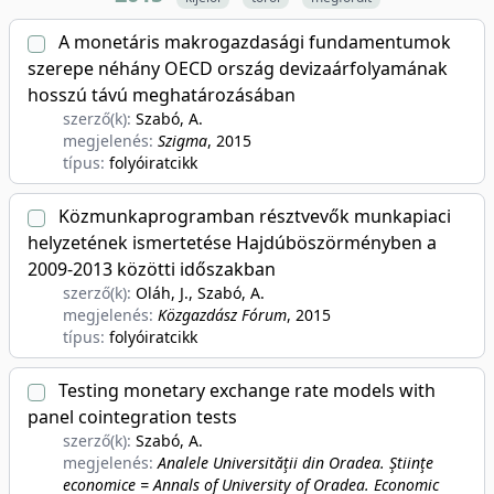
A monetáris makrogazdasági fundamentumok
szerepe néhány OECD ország devizaárfolyamának
hosszú távú meghatározásában
szerző(k):
Szabó, A.
megjelenés:
Szigma
, 2015
típus:
folyóiratcikk
Közmunkaprogramban résztvevők munkapiaci
helyzetének ismertetése Hajdúböszörményben a
2009-2013 közötti időszakban
szerző(k):
Oláh, J., Szabó, A.
megjelenés:
Közgazdász Fórum
, 2015
típus:
folyóiratcikk
Testing monetary exchange rate models with
panel cointegration tests
szerző(k):
Szabó, A.
megjelenés:
Analele Universităţii din Oradea. Ştiinţe
economice = Annals of University of Oradea. Economic