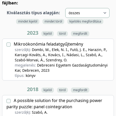
fájlban:
Kiválasztás típus alapján:
mindet kijelöl
mindet töröl
kijelölés megfordítása
2023
kijelöl
töröl
megfordít
Mikroökonómia feladatgyűjtemény
szerző(k):
Dombi, M., Elek, N. I., Futó, J. E., Harazin, P.,
Karcagi-Kováts, A., Kovács, I., Nádasi, L., Szabó, A.,
Szabó-Morvai, Á., Szendrey, O.
megjelenés:
Debreceni Egyetem Gazdaságtudományi
Kar, Debrecen
, 2023
típus:
könyv
2018
kijelöl
töröl
megfordít
A possible solution for the purchasing power
parity puzzle: panel cointegration
szerző(k):
Szabó, A.