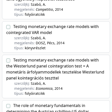
szerző(k):
Szabó, A.
megjelenés:
Competitio
, 2014
típus:
folyóiratcikk
Testing monetary exchange rate models with
cointegrated VAR model
szerző(k):
Szabó, A.
megjelenés:
DOSZ, Pécs
, 2014
típus:
könyvrészlet
Testing monetary exchange rate models with
the Westerlund panel cointegration test = A
monetáris árfolyammodellek tesztelése Westerlund
panel kointegrációs teszttel
szerző(k):
Szabó, A.
megjelenés:
Economica
, 2014
típus:
folyóiratcikk
The role of monetary fundamentals in
determining the Austrian schilling-US dollar