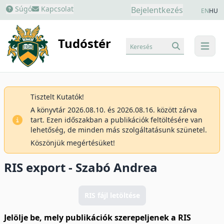
Súgó
Kapcsolat
Bejelentkezés
EN
HU
Tudóstér
Keresés
menu
Tisztelt Kutatók!
A könyvtár 2026.08.10. és 2026.08.16. között zárva
tart. Ezen időszakban a publikációk feltöltésére van
lehetőség, de minden más szolgáltatásunk szünetel.
Köszönjük megértésüket!
RIS export - Szabó Andrea
RIS fájl letöltése
Jelölje be, mely publikációk szerepeljenek a RIS