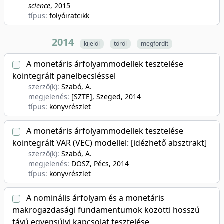
science
, 2015
típus:
folyóiratcikk
2014
kijelöl
töröl
megfordít
A monetáris árfolyammodellek tesztelése
kointegrált panelbecsléssel
szerző(k):
Szabó, A.
megjelenés:
[SZTE], Szeged
, 2014
típus:
könyvrészlet
A monetáris árfolyammodellek tesztelése
kointegrált VAR (VEC) modellel: [idézhető absztrakt]
szerző(k):
Szabó, A.
megjelenés:
DOSZ, Pécs
, 2014
típus:
könyvrészlet
A nominális árfolyam és a monetáris
makrogazdasági fundamentumok közötti hosszú
távú egyensúlyi kapcsolat tesztelése