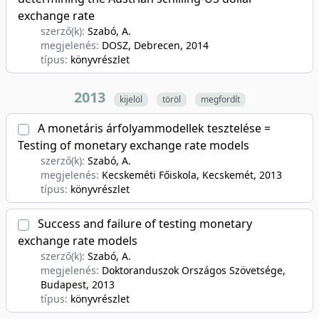
exchange rate
szerző(k):
Szabó, A.
megjelenés:
DOSZ, Debrecen
, 2014
típus:
könyvrészlet
2013
kijelöl
töröl
megfordít
A monetáris árfolyammodellek tesztelése =
Testing of monetary exchange rate models
szerző(k):
Szabó, A.
megjelenés:
Kecskeméti Főiskola, Kecskemét
, 2013
típus:
könyvrészlet
Success and failure of testing monetary
exchange rate models
szerző(k):
Szabó, A.
megjelenés:
Doktoranduszok Országos Szövetsége,
Budapest
, 2013
típus:
könyvrészlet