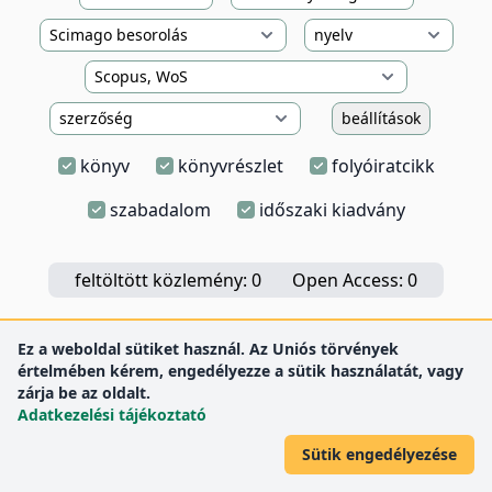
beállítások
könyv
könyvrészlet
folyóiratcikk
szabadalom
időszaki kiadvány
feltöltött közlemény: 0
Open Access: 0
Ez a weboldal sütiket használ. Az Uniós törvények
értelmében kérem, engedélyezze a sütik használatát, vagy
zárja be az oldalt.
Adatkezelési tájékoztató
Sütik engedélyezése
DEENK
Debreceni Egyetem
© 2012 Debreceni Egyetem