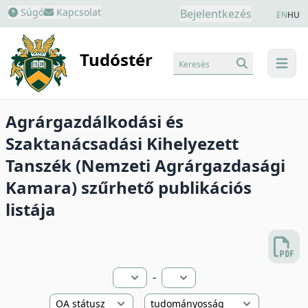
Súgó
Kapcsolat
Bejelentkezés
EN
HU
Tudóstér
Keresés
menu
Agrárgazdálkodási és
Szaktanácsadási Kihelyezett
Tanszék (Nemzeti Agrárgazdasági
Kamara) szűrhető publikációs
listája
-