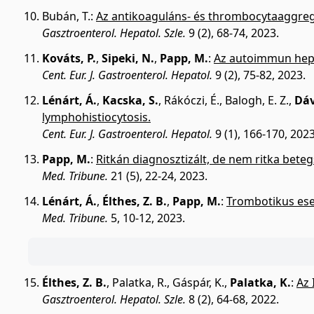
Bubán, T.
:
Az antikoaguláns- és thrombocytaaggregá
Gasztroenterol. Hepatol. Szle.
9 (2), 68-74, 2023.
Kováts, P.
,
Sipeki, N.
,
Papp, M.
:
Az autoimmun hepa
Cent. Eur. J. Gastroenterol. Hepatol.
9 (2), 75-82, 2023.
Lénárt, Á.
,
Kacska, S.
,
Rákóczi, É.
,
Balogh, E. Z.
,
Dáv
lymphohistiocytosis.
Cent. Eur. J. Gastroenterol. Hepatol.
9 (1), 166-170, 2023
Papp, M.
:
Ritkán diagnosztizált, de nem ritka bete
Med. Tribune.
21 (5), 22-24, 2023.
Lénárt, Á.
,
Élthes, Z. B.
,
Papp, M.
:
Trombotikus es
Med. Tribune.
5, 10-12, 2023.
Élthes, Z. B.
,
Palatka, R.
,
Gáspár, K.
,
Palatka, K.
:
Az 
Gasztroenterol. Hepatol. Szle.
8 (2), 64-68, 2022.