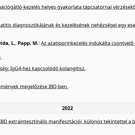
ciógátló-kezelés helyes gyakorlata tápcsatornai vérzések
titis diagnosztikájának és kezelésének nehézségei egy ese
ida, L.
,
Papp, M.
:
Az azatioprinkezelés indukálta csontvel
.
gség: IgG4-hez kapcsolódó kolangitisz.
emények megelőzése IBD-ben.
2022
IBD extraintesztinális manifesztációi, különös tekintettel a