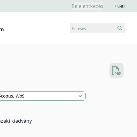
Bejelentkezés
EN
HU
Keresés
am
szaki kiadvány