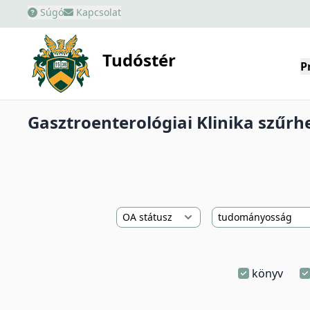
Súgó
Kapcsolat
Tudóstér
P
Gasztroenterológiai Klinika szűrhe
könyv