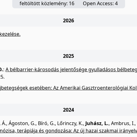
feltöltött közlemény: 16
Open Access: 4
2026
kezelése.
2025
D.
:
A bélbarrier-károsodás jelentősége gyulladásos bélbet
25.
ájbetegségek esetében: Az Amerikai Gasztroenterológiai Koll
2024
 Á.
,
Ágoston, G.
,
Bíró, G.
,
Lőrinczy, K.
,
Juhász, L.
,
Ambrus, I.
,
ózisa, terápiája és gondozása: Az új hazai szakmai irányelv