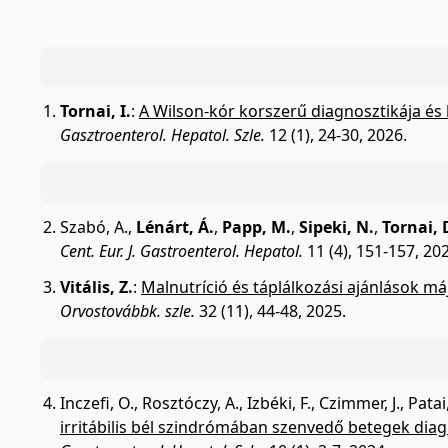
Tornai, I.
:
A Wilson-kór korszerű diagnosztikája és 
Gasztroenterol. Hepatol. Szle.
12 (1), 24-30, 2026.
Szabó, A.
,
Lénárt, Á.
,
Papp, M.
,
Sipeki, N.
,
Tornai, 
Cent. Eur. J. Gastroenterol. Hepatol.
11 (4), 151-157, 20
Vitális, Z.
:
Malnutríció és táplálkozási ajánlások m
Orvostovábbk. szle.
32 (11), 44-48, 2025.
Inczefi, O.
,
Rosztóczy, A.
,
Izbéki, F.
,
Czimmer, J.
,
Patai,
irritábilis bél szindrómában szenvedő betegek diagn