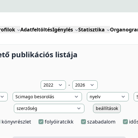
rofilok
Adatfeltöltés
Igénylés
Statisztika
Organogr
tő publikációs listája
-
beállítások
könyvrészlet
folyóiratcikk
szabadalom
idő