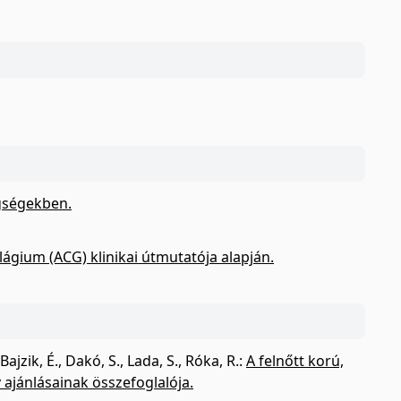
egségekben.
ágium (ACG) klinikai útmutatója alapján.
Bajzik, É.
,
Dakó, S.
,
Lada, S.
,
Róka, R.
:
A felnőtt korú,
 ajánlásainak összefoglalója.