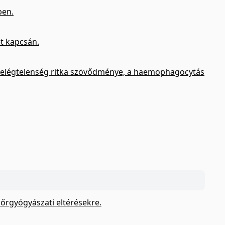
ben.
t kapcsán.
ő-elégtelenség ritka szövődménye, a haemophagocytás
 bőrgyógyászati eltérésekre.