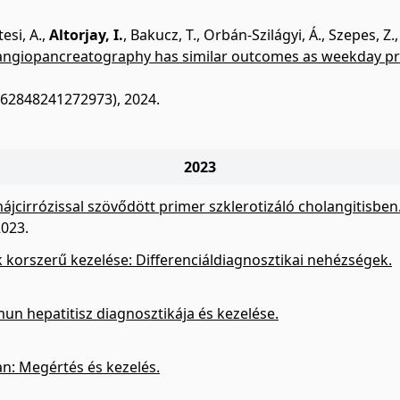
esi, A.
,
Altorjay, I.
,
Bakucz, T.
,
Orbán-Szilágyi, Á.
,
Szepes, Z.
giopancreatography has similar outcomes as weekday proc
7562848241272973), 2024.
2023
májcirrózissal szövődött primer szklerotizáló cholangitisben
2023.
korszerű kezelése: Differenciáldiagnosztikai nehézségek.
n hepatitisz diagnosztikája és kezelése.
n: Megértés és kezelés.