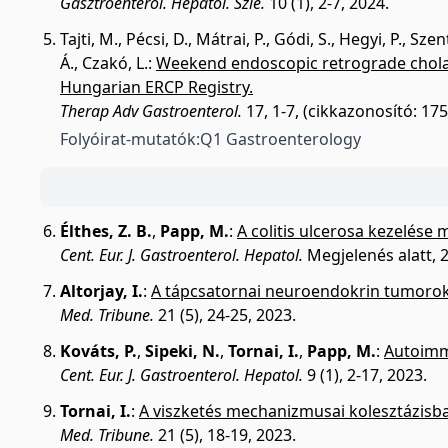
Gasztroenterol. Hepatol. Szle.
10 (1), 2-7, 2024.
Tajti, M.
,
Pécsi, D.
,
Mátrai, P.
,
Gódi, S.
,
Hegyi, P.
,
Szent
Á.
,
Czakó, L.
:
Weekend endoscopic retrograde cholan
Hungarian ERCP Registry.
Therap Adv Gastroenterol.
17, 1-7, (cikkazonosító: 1
Folyóirat-mutatók:
Q1 Gastroenterology
Élthes, Z. B.
,
Papp, M.
:
A colitis ulcerosa kezelése 
Cent. Eur. J. Gastroenterol. Hepatol.
Megjelenés alatt, 
Altorjay, I.
:
A tápcsatornai neuroendokrin tumorok 
Med. Tribune.
21 (5), 24-25, 2023.
Kováts, P.
,
Sipeki, N.
,
Tornai, I.
,
Papp, M.
:
Autoimmu
Cent. Eur. J. Gastroenterol. Hepatol.
9 (1), 2-17, 2023.
Tornai, I.
:
A viszketés mechanizmusai kolesztázisba
Med. Tribune.
21 (5), 18-19, 2023.