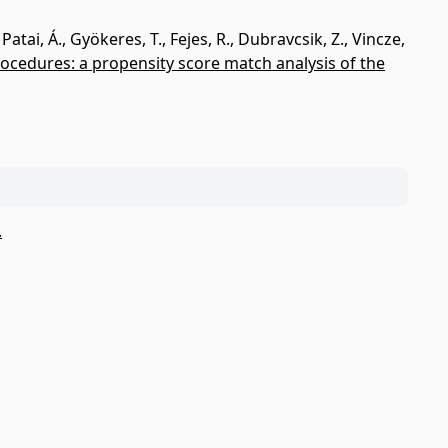
,
Patai, Á.
,
Gyökeres, T.
,
Fejes, R.
,
Dubravcsik, Z.
,
Vincze,
edures: a propensity score match analysis of the
.