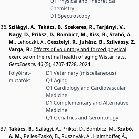
Q1 Physical and Theoretical
Chemistry
D1 Spectroscopy
Szilágyi, A.
,
Takács, B.
,
Szekeres, R.
,
Tarjányi, V.
,
Nagy, D.
,
Priksz, D.
,
Bombicz, M.
,
Kiss, R.
,
Szabó, A.
M.
,
Lehoczki, A.
,
Gesztelyi, R.
,
Juhász, B.
,
Szilvássy, Z.
,
Varga, B.
:
Effects of voluntary and forced physical
exercise on the retinal health of aging Wistar rats.
GeroScience.
46 (5), 4707-4728, 2024.
Folyóirat-
D1 Veterinary (miscellaneous)
mutatók:
Q1 Aging
Q1 Cardiology and Cardiovascular
Medicine
D1 Complementary and Alternative
Medicine
Q1 Geriatrics and Gerontology
Takács, B.
,
Szilágyi, A.
,
Priksz, D.
,
Bombicz, M.
,
Szabó,
A. M.
,
Pelles-Taskó, B.
,
Rusznyák, Á.
,
Haimhoffer, Á.
,