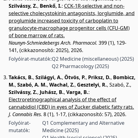
Szilvássy, Z.
,
Benkő, I.
:
CCK-1R-selective and non-
selective cholecystokinin antagonists, lorglumide, and
proglumide increased toxicity of carboplatin to
granulocyte-macrophage progenitor cells (CFU-GM)
of bone marrow of rats.
Naunyn-Schmiedebergs Arch. Pharmacol.
399 (1), 129-
141, (cikkazonosító: 2025), 2026.
Folyóirat-mutatók:
Q2 Medicine (miscellaneous)
(2025)
Q2 Pharmacology
(2025)
Takács, B.
,
Szilágyi, A.
,
Ötvös, P.
,
Priksz, D.
,
Bombicz,
M.
,
Szabó, A. M.
,
Wachal, Z.
,
Gesztelyi, R.
,
Szabó, Z.
,
Szilvássy, Z.
,
Juhász, B.
,
Varga, B.
:
Electroretinographical analysis of the effect of
cannabidiol (CBD) in eyes of Zucker diabetic fatty rats.
J. Cannabis Res.
8 (1), 1-17, (cikkazonosító: 57), 2026.
Folyóirat-
Q1 Complementary and Alternative
mutatók:
Medicine
(2025)
Q1 Health (social science)
(2025)