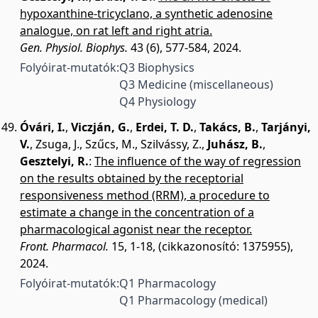
hypoxanthine-tricyclano, a synthetic adenosine
analogue, on rat left and right atria.
Gen. Physiol. Biophys.
43 (6), 577-584, 2024.
Folyóirat-mutatók:
Q3 Biophysics
Q3 Medicine (miscellaneous)
Q4 Physiology
Óvári, I.
,
Viczján, G.
,
Erdei, T. D.
,
Takács, B.
,
Tarjányi,
V.
,
Zsuga, J.
,
Szűcs, M.
,
Szilvássy, Z.
,
Juhász, B.
,
Gesztelyi, R.
:
The influence of the way of regression
on the results obtained by the receptorial
responsiveness method (RRM), a procedure to
estimate a change in the concentration of a
pharmacological agonist near the receptor.
Front. Pharmacol.
15, 1-18, (cikkazonosító: 1375955),
2024.
Folyóirat-mutatók:
Q1 Pharmacology
Q1 Pharmacology (medical)