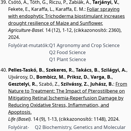
Csótó, A.
,
Tóth, G.
,
Riczu, P.
,
Zabiák, A.
,
Tarjányi, V.
,
Fekete, E.
,
Karaffa, L.
,
Karaffa, E. M.
:
Foliar spraying
with endophytic Trichoderma biostimulant increases
drought resilience of Maize and Sunflower.
Agriculture-Basel.
14 (12), 1-12, (cikkazonosító: 2360),
2024.
Folyóirat-mutatók:
Q1 Agronomy and Crop Science
Q2 Food Science
Q1 Plant Science
Pelles-Taskó, B.
,
Szekeres, R.
,
Takács, B.
,
Szilágyi, A.
,
Ujvárosy, D.
,
Bombicz, M.
,
Priksz, D.
,
Varga, B.
,
Gesztelyi, R.
,
Szabó, Z.
,
Szilvássy, Z.
,
Juhász, B.
:
From
Nature to Treatment: The Impact of Pterostilbene on
Mitigating Retinal Ischemia-Reperfusion Damage by
Reducing Oxidative Stress, Inflammation, and
Apoptosis.
Life (Basel).
14 (9), 1-13, (cikkazonosító: 1148), 2024.
Folyóirat-
Q2 Biochemistry, Genetics and Molecular