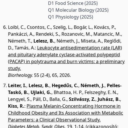
D1 Food Science
(2025)
Q1 Molecular Biology
(2025)
Q1 Physiology
(2025)
Loibl, C.
,
Csontos, C.
,
Szelig, L.
,
Bogár, L.
,
Kovács, P.
,
Pankáczi, A.
,
Rendeki, S.
,
Rozanovic, M.
,
Matancic, M.
,
Németh, T.
,
Lelesz, B.
,
Németh, J.
,
Miseta, A.
,
Reglődi,
D.
,
Tamás, A.
:
Leukocyte antisedimentation rate (LAR)
and pituitary adenylate cyclase-activated polypeptid
(PACAP) in polytrauma and burn victims: a preliminary
study.
Biorheology.
55 (2-4), 65, 2026.
Leiter, I.
,
Lelesz, B.
,
Hegedűs, C.
,
Németh, J.
,
Pelles-
Taskó, B.
,
Ujlaki, G.
,
Bhattoa, H. P.
,
Felszeghy, E. N.
,
Lengyel, S.
,
Páll, D.
,
Balla, G.
,
Szilvássy, Z.
,
Juhász, B.
,
Kiss, R.
:
Plasma Melanin-Concentrating Hormone in
Childhood Obesity and Its Association with Metabolic
Parameters: a Clinical Observational Study.
Diabetes Metab. Syndr. Obes.
19, 1-14, (cikkazonosító: