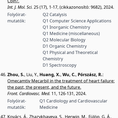
Coin?.
Int. J. Mol. Sci.
25 (17), 1-17, (cikkazonosító: 9682), 2024.
Folyóirat-
Q2 Catalysis
mutatók:
Q1 Computer Science Applications
Q1 Inorganic Chemistry
Q1 Medicine (miscellaneous)
Q2 Molecular Biology
D1 Organic Chemistry
Q1 Physical and Theoretical
Chemistry
D1 Spectroscopy
Zhou, S.
,
Liu, Y.
,
Huang, X.
,
Wu, C.
,
Pórszász, R.
:
Omecamtiv Mecarbil in the treatment of heart failure:
the past, the present, and the future.
Front. Cardiovasc. Med.
11, 126-131, 2024.
Folyóirat-
Q1 Cardiology and Cardiovascular
mutatók:
Medicine
Kovács, Á.
,
Zhazykbayeva, S.
,
Herwig, M.
,
Fülöp, G. Á.
,