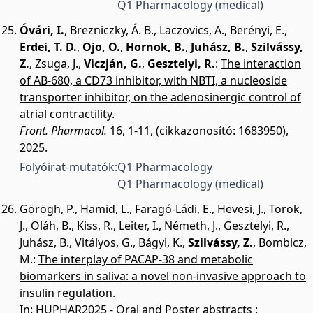
Q1 Pharmacology (medical)
Óvári, I.
,
Brezniczky, Á. B.
,
Laczovics, A.
,
Berényi, E.
,
Erdei, T. D.
,
Ojo, O.
,
Hornok, B.
,
Juhász, B.
,
Szilvássy,
Z.
,
Zsuga, J.
,
Viczján, G.
,
Gesztelyi, R.
:
The interaction
of AB-680, a CD73 inhibitor, with NBTI, a nucleoside
transporter inhibitor, on the adenosinergic control of
atrial contractility.
Front. Pharmacol.
16, 1-11, (cikkazonosító: 1683950),
2025.
Folyóirat-mutatók:
Q1 Pharmacology
Q1 Pharmacology (medical)
Görögh, P.
,
Hamid, L.
,
Faragó-Ládi, E.
,
Hevesi, J.
,
Török,
J.
,
Oláh, B.
,
Kiss, R.
,
Leiter, I.
,
Németh, J.
,
Gesztelyi, R.
,
Juhász, B.
,
Vitályos, G.
,
Bágyi, K.
,
Szilvássy, Z.
,
Bombicz,
M.
:
The interplay of PACAP-38 and metabolic
biomarkers in saliva: a novel non-invasive approach to
insulin regulation.
In: HUPHAR2025 - Oral and Poster abstracts :