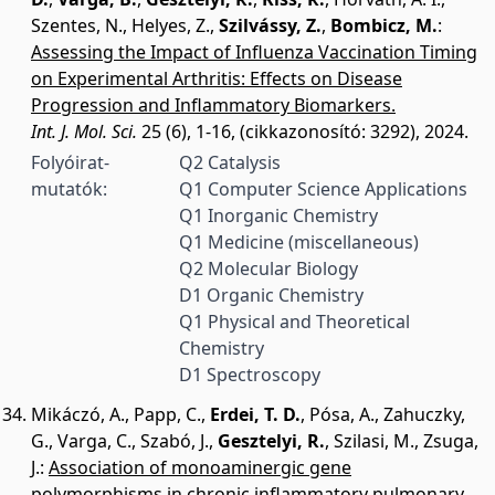
Szentes, N.
,
Helyes, Z.
,
Szilvássy, Z.
,
Bombicz, M.
:
Assessing the Impact of Influenza Vaccination Timing
on Experimental Arthritis: Effects on Disease
Progression and Inflammatory Biomarkers.
Int. J. Mol. Sci.
25 (6), 1-16, (cikkazonosító: 3292), 2024.
Folyóirat-
Q2 Catalysis
mutatók:
Q1 Computer Science Applications
Q1 Inorganic Chemistry
Q1 Medicine (miscellaneous)
Q2 Molecular Biology
D1 Organic Chemistry
Q1 Physical and Theoretical
Chemistry
D1 Spectroscopy
Mikáczó, A.
,
Papp, C.
,
Erdei, T. D.
,
Pósa, A.
,
Zahuczky,
G.
,
Varga, C.
,
Szabó, J.
,
Gesztelyi, R.
,
Szilasi, M.
,
Zsuga,
J.
:
Association of monoaminergic gene
polymorphisms in chronic inflammatory pulmonary