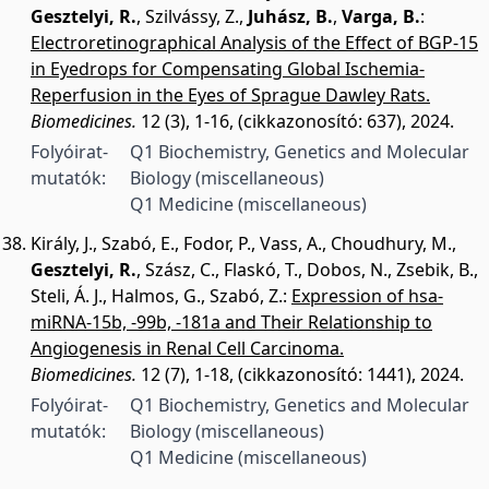
Gesztelyi, R.
,
Szilvássy, Z.
,
Juhász, B.
,
Varga, B.
:
Electroretinographical Analysis of the Effect of BGP-15
in Eyedrops for Compensating Global Ischemia-
Reperfusion in the Eyes of Sprague Dawley Rats.
Biomedicines.
12 (3), 1-16, (cikkazonosító: 637), 2024.
Folyóirat-
Q1 Biochemistry, Genetics and Molecular
mutatók:
Biology (miscellaneous)
Q1 Medicine (miscellaneous)
Király, J.
,
Szabó, E.
,
Fodor, P.
,
Vass, A.
,
Choudhury, M.
,
Gesztelyi, R.
,
Szász, C.
,
Flaskó, T.
,
Dobos, N.
,
Zsebik, B.
,
Steli, Á. J.
,
Halmos, G.
,
Szabó, Z.
:
Expression of hsa-
miRNA-15b, -99b, -181a and Their Relationship to
Angiogenesis in Renal Cell Carcinoma.
Biomedicines.
12 (7), 1-18, (cikkazonosító: 1441), 2024.
Folyóirat-
Q1 Biochemistry, Genetics and Molecular
mutatók:
Biology (miscellaneous)
Q1 Medicine (miscellaneous)