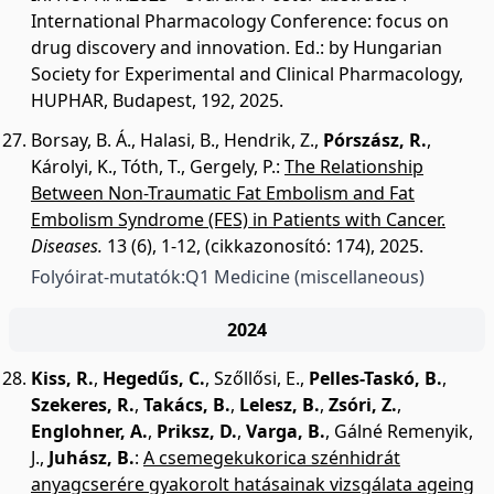
International Pharmacology Conference: focus on
drug discovery and innovation. Ed.: by Hungarian
Society for Experimental and Clinical Pharmacology,
HUPHAR, Budapest, 192, 2025.
Borsay, B. Á.
,
Halasi, B.
,
Hendrik, Z.
,
Pórszász, R.
,
Károlyi, K.
,
Tóth, T.
,
Gergely, P.
:
The Relationship
Between Non-Traumatic Fat Embolism and Fat
Embolism Syndrome (FES) in Patients with Cancer.
Diseases.
13 (6), 1-12, (cikkazonosító: 174), 2025.
Folyóirat-mutatók:
Q1 Medicine (miscellaneous)
2024
Kiss, R.
,
Hegedűs, C.
,
Szőllősi, E.
,
Pelles-Taskó, B.
,
Szekeres, R.
,
Takács, B.
,
Lelesz, B.
,
Zsóri, Z.
,
Englohner, A.
,
Priksz, D.
,
Varga, B.
,
Gálné Remenyik,
J.
,
Juhász, B.
:
A csemegekukorica szénhidrát
anyagcserére gyakorolt hatásainak vizsgálata ageing