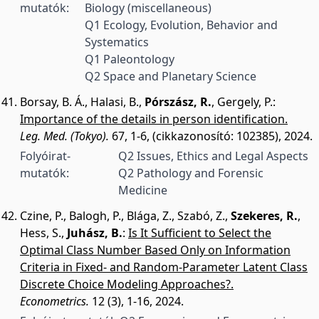
mutatók:
Biology (miscellaneous)
Q1 Ecology, Evolution, Behavior and
Systematics
Q1 Paleontology
Q2 Space and Planetary Science
Borsay, B. Á.
,
Halasi, B.
,
Pórszász, R.
,
Gergely, P.
:
Importance of the details in person identification.
Leg. Med. (Tokyo).
67, 1-6, (cikkazonosító: 102385), 2024.
Folyóirat-
Q2 Issues, Ethics and Legal Aspects
mutatók:
Q2 Pathology and Forensic
Medicine
Czine, P.
,
Balogh, P.
,
Blága, Z.
,
Szabó, Z.
,
Szekeres, R.
,
Hess, S.
,
Juhász, B.
:
Is It Sufficient to Select the
Optimal Class Number Based Only on Information
Criteria in Fixed- and Random-Parameter Latent Class
Discrete Choice Modeling Approaches?.
Econometrics.
12 (3), 1-16, 2024.