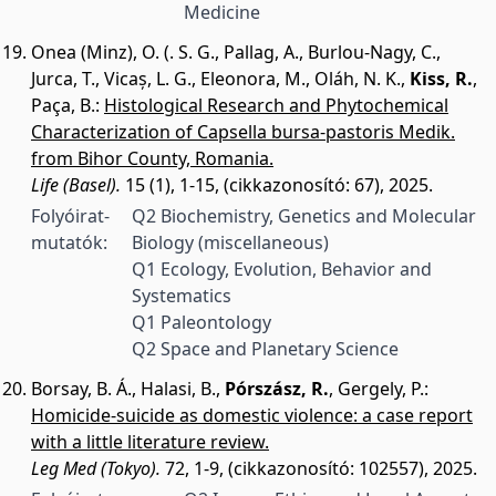
Medicine
Onea (Minz), O. (. S. G.
,
Pallag, A.
,
Burlou-Nagy, C.
,
Jurca, T.
,
Vicaș, L. G.
,
Eleonora, M.
,
Oláh, N. K.
,
Kiss, R.
,
Paça, B.
:
Histological Research and Phytochemical
Characterization of Capsella bursa-pastoris Medik.
from Bihor County, Romania.
Life (Basel).
15 (1), 1-15, (cikkazonosító: 67), 2025.
Folyóirat-
Q2 Biochemistry, Genetics and Molecular
mutatók:
Biology (miscellaneous)
Q1 Ecology, Evolution, Behavior and
Systematics
Q1 Paleontology
Q2 Space and Planetary Science
Borsay, B. Á.
,
Halasi, B.
,
Pórszász, R.
,
Gergely, P.
:
Homicide-suicide as domestic violence: a case report
with a little literature review.
Leg Med (Tokyo).
72, 1-9, (cikkazonosító: 102557), 2025.