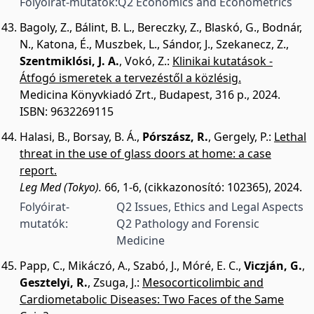
Folyóirat-mutatók:
Q2 Economics and Econometrics
Bagoly, Z.
,
Bálint, B. L.
,
Bereczky, Z.
,
Blaskó, G.
,
Bodnár,
N.
,
Katona, É.
,
Muszbek, L.
,
Sándor, J.
,
Szekanecz, Z.
,
Szentmiklósi, J. A.
,
Vokó, Z.
:
Klinikai kutatások -
Átfogó ismeretek a tervezéstől a közlésig.
Medicina Könyvkiadó Zrt., Budapest, 316 p., 2024.
ISBN: 9632269115
Halasi, B.
,
Borsay, B. Á.
,
Pórszász, R.
,
Gergely, P.
:
Lethal
threat in the use of glass doors at home: a case
report.
Leg Med (Tokyo).
66, 1-6, (cikkazonosító: 102365), 2024.
Folyóirat-
Q2 Issues, Ethics and Legal Aspects
mutatók:
Q2 Pathology and Forensic
Medicine
Papp, C.
,
Mikáczó, A.
,
Szabó, J.
,
Móré, E. C.
,
Viczján, G.
,
Gesztelyi, R.
,
Zsuga, J.
:
Mesocorticolimbic and
Cardiometabolic Diseases: Two Faces of the Same