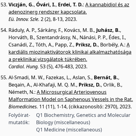
Viczján, G.
,
Óvári, I.
,
Erdei, T. D.
:
A kannabidiol és az
adenozinerg rendszer kapcsolata.
Eü. Innov. Szle.
2 (2), 8-13, 2023.
Ráduly, A. P.
,
Sárkány, F.
,
Kovács, M. B.
,
Juhász, B.
,
Horváth, B.
,
Szentandrássy, N.
,
Nánási, P. P.
,
Édes, I.
,
Csanádi, Z.
,
Tóth, A.
,
Papp, Z.
,
Priksz, D.
,
Borbély, A.
:
A
kardiális miozinaktivátorok klinikai alkalmazhatósága
a preklinikai vizsgálatok tükrében.
Cardiol. Hung.
53 (5), 476-483, 2023.
Al-Smadi, M. W.
,
Fazekas, L.
,
Aslan, S.
,
Bernát, B.
,
Beqain, A.
,
Al-Khafaji, M. Q. M.
,
Priksz, D.
,
Orlik, B.
,
Németh, N.
:
A Microsurgical Arteriovenous
Malformation Model on Saphenous Vessels in the Rat.
Biomedicines.
11 (11), 1-14, (cikkazonosító: 2970), 2023.
Folyóirat-
Q1 Biochemistry, Genetics and Molecular
mutatók:
Biology (miscellaneous)
Q1 Medicine (miscellaneous)