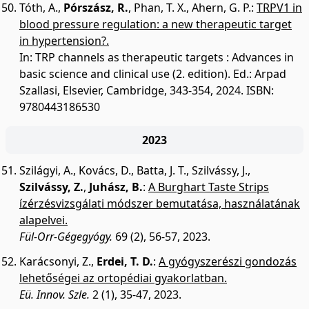
Tóth, A.
,
Pórszász, R.
,
Phan, T. X.
,
Ahern, G. P.
:
TRPV1 in
blood pressure regulation: a new therapeutic target
in hypertension?.
In: TRP channels as therapeutic targets : Advances in
basic science and clinical use (2. edition). Ed.: Arpad
Szallasi, Elsevier, Cambridge, 343-354, 2024. ISBN:
9780443186530
2023
Szilágyi, A.
,
Kovács, D.
,
Batta, J. T.
,
Szilvássy, J.
,
Szilvássy, Z.
,
Juhász, B.
:
A Burghart Taste Strips
ízérzésvizsgálati módszer bemutatása, használatának
alapelvei.
Fül-Orr-Gégegyógy.
69 (2), 56-57, 2023.
Karácsonyi, Z.
,
Erdei, T. D.
:
A gyógyszerészi gondozás
lehetőségei az ortopédiai gyakorlatban.
Eü. Innov. Szle.
2 (1), 35-47, 2023.