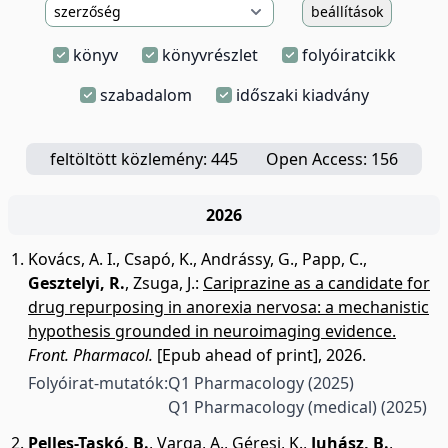
beállítások
könyv
könyvrészlet
folyóiratcikk
szabadalom
időszaki kiadvány
feltöltött közlemény: 445
Open Access: 156
2026
Kovács, A. I.
,
Csapó, K.
,
Andrássy, G.
,
Papp, C.
,
Gesztelyi, R.
,
Zsuga, J.
:
Cariprazine as a candidate for
drug repurposing in anorexia nervosa: a mechanistic
hypothesis grounded in neuroimaging evidence.
Front. Pharmacol.
[Epub ahead of print], 2026.
Folyóirat-mutatók:
Q1 Pharmacology
(2025)
Q1 Pharmacology (medical)
(2025)
Pelles-Taskó, B.
,
Varga, A.
,
Géresi, K.
,
Juhász, B.
,