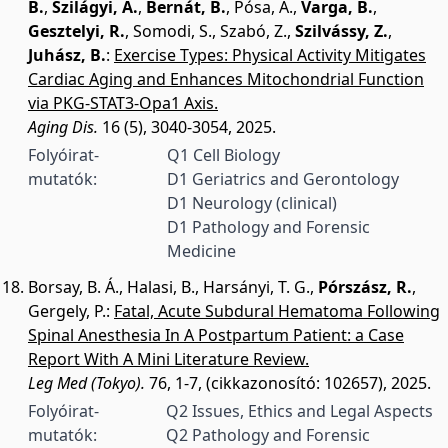
B.
,
Szilágyi, A.
,
Bernát, B.
,
Pósa, A.
,
Varga, B.
,
Gesztelyi, R.
,
Somodi, S.
,
Szabó, Z.
,
Szilvássy, Z.
,
Juhász, B.
:
Exercise Types: Physical Activity Mitigates
Cardiac Aging and Enhances Mitochondrial Function
via PKG-STAT3-Opa1 Axis.
Aging Dis.
16 (5), 3040-3054, 2025.
Folyóirat-
Q1 Cell Biology
mutatók:
D1 Geriatrics and Gerontology
D1 Neurology (clinical)
D1 Pathology and Forensic
Medicine
Borsay, B. Á.
,
Halasi, B.
,
Harsányi, T. G.
,
Pórszász, R.
,
Gergely, P.
:
Fatal, Acute Subdural Hematoma Following
Spinal Anesthesia In A Postpartum Patient: a Case
Report With A Mini Literature Review.
Leg Med (Tokyo).
76, 1-7, (cikkazonosító: 102657), 2025.
Folyóirat-
Q2 Issues, Ethics and Legal Aspects
mutatók:
Q2 Pathology and Forensic