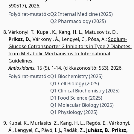
590517), 2026.
Folyóirat-mutatók:
Q2 Internal Medicine
(2025)
Q2 Pharmacology
(2025)
Várkonyi, T.
,
Kupai, K.
,
Kang, H. L.
,
Matusovits, D.
,
Priksz, D.
,
Várkonyi, Á.
,
Lengyel, C.
,
Pósa, A.
:
Sodium-
Glucose Cotransporter-2 Inhibitors in Type 2 Diabetes:
from Metabolic Mechanisms to International
Guidelines.
Antioxidants.
15 (5), 1-14, (cikkazonosító: 553), 2026.
Folyóirat-mutatók:
Q1 Biochemistry
(2025)
Q1 Cell Biology
(2025)
Q1 Clinical Biochemistry
(2025)
D1 Food Science
(2025)
Q1 Molecular Biology
(2025)
Q1 Physiology
(2025)
Kupai, K.
,
Murlasits, Z.
,
Kang, H. L.
,
Regős, E.
,
Várkonyi,
Á.
,
Lengyel, C.
,
Pávó, I. J.
,
Radák, Z.
,
Juhász, B.
,
Priksz,