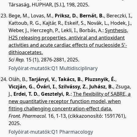
Társaság, HUPHAR, [S.l.], 198, 2025.
Bege, M.
,
Lovas, M.
,
Priksz, D.
,
Bernát, B.
,
Bereczki, I.
,
Kattoub, R. G.
,
Kajtár, R.
,
Eskeif, S.
,
Novák, L.
,
Hodek, J.
,
Weber, J.
,
Herczegh, P.
,
Lekli, I.
,
Borbás, A.
:
Synthesis,
H2S releasing properties, antiviral and antioxidant
activities and acute cardiac effects of nucleoside 5'-
dithioacetates.
Sci Rep.
15 (1), 2876-2881, 2025.
Folyóirat-mutatók:
Q1 Multidisciplinary
Oláh, B.
,
Tarjányi, V.
,
Takács, B.
,
Pluzsnyik, É.
,
Viczján, G.
,
Óvári, I.
,
Szilvássy, Z.
,
Juhász, B.
,
Zsuga,
J.
,
Erdei, T. D.
,
Gesztelyi, R.
:
The flexibility of SABRE, a
new quantitative receptor function model, when
fitting challenging concentration-effect data.
Front. Pharmacol.
16, 1-13, (cikkazonosító: 1591761),
2025.
Folyóirat-mutatók:
Q1 Pharmacology