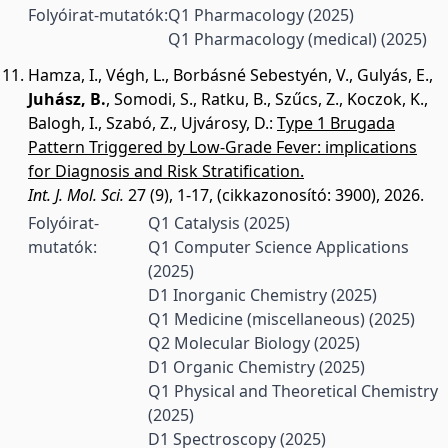
Folyóirat-mutatók:
Q1 Pharmacology
(2025)
Q1 Pharmacology (medical)
(2025)
Hamza, I.
,
Végh, L.
,
Borbásné Sebestyén, V.
,
Gulyás, E.
,
Juhász, B.
,
Somodi, S.
,
Ratku, B.
,
Szűcs, Z.
,
Koczok, K.
,
Balogh, I.
,
Szabó, Z.
,
Ujvárosy, D.
:
Type 1 Brugada
Pattern Triggered by Low-Grade Fever: implications
for Diagnosis and Risk Stratification.
Int. J. Mol. Sci.
27 (9), 1-17, (cikkazonosító: 3900), 2026.
Folyóirat-
Q1 Catalysis
(2025)
mutatók:
Q1 Computer Science Applications
(2025)
D1 Inorganic Chemistry
(2025)
Q1 Medicine (miscellaneous)
(2025)
Q2 Molecular Biology
(2025)
D1 Organic Chemistry
(2025)
Q1 Physical and Theoretical Chemistry
(2025)
D1 Spectroscopy
(2025)