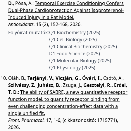
D.
,
Pósa, A.
:
Temporal Exercise Conditioning Confers
Dual-Phase Cardioprotection Against Isoproterenol-
Induced Injury in a Rat Model.
Antioxidants.
15 (2), 152-168, 2026.
Folyóirat-mutatók:
Q1 Biochemistry
(2025)
Q1 Cell Biology
(2025)
Q1 Clinical Biochemistry
(2025)
D1 Food Science
(2025)
Q1 Molecular Biology
(2025)
Q1 Physiology
(2025)
Oláh, B.
,
Tarjányi, V.
,
Viczján, G.
,
Óvári, I.
,
Csótó, A.
,
Szilvássy, Z.
,
Juhász, B.
,
Zsuga, J.
,
Gesztelyi, R.
,
Erdei,
T. D.
:
The ability of SABRE, a new quantitative receptor
function model, to quantify receptor binding from
even challenging concentration-effect data with a
single unified fit.
Front. Pharmacol.
17, 1-6, (cikkazonosító: 1715771),
2026.