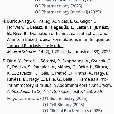
Q2 Pharmacology
(2025)
Q2 Pharmacology (medical)
(2025)
Burlou-Nagy, C.
,
Pallag, A.
,
Vicaș, L. G.
,
Gligor, O.
,
Horváth, T.
,
Lelesz, B.
,
Hegedűs, C.
,
Leiter, I.
,
Juhász,
B.
,
Kiss, R.
:
Evaluation of Echinacea Leaf Extract and
Allantoin Based Topical Formulations in an Imiquimod-
Induced Psoriasis-like Model.
Medical Sciences.
14 (2), 1-22, (cikkazonosító: 283), 2026.
Ding, Y.
,
Potor, L.
,
Sótonyi, P.
,
Szappanos, Á.
,
Gyurok, G.
P.
,
Póliska, S.
,
Patsalos, A.
,
Méhes, G.
,
Beke, L.
,
Sikura,
K. É.
,
Zavaczki, E.
,
Gáll, T.
,
Pethő, D.
,
Fintha, A.
,
Nagy, B.
,
Juhász, B.
,
Nagy, L.
,
Balla, G.
,
Balla, J.
:
Heme as a Pro-
Inflammatory Stimulus in Abdominal Aortic Aneurysm.
Antioxidants.
15 (2), 1-21, (cikkazonosító: 155), 2026.
Folyóirat-mutatók:
Q1 Biochemistry
(2025)
Q1 Cell Biology
(2025)
Q1 Clinical Biochemistry
(2025)