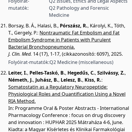
Folyóirat-
Q2 Issues, Ethics and Legal Aspects
mutatók:
Q2 Pathology and Forensic
Medicine
Borsay, B. Á.
,
Halasi, B.
,
Pórszász, R.
,
Károlyi, K.
,
Tóth,
T.
,
Gergely, P.
:
Nontraumatic Fat Embolism and Fat
Embolism Syndrome in Patients with Purulent
Bacterial Bronchopneumonia.
J. Clin. Med.
14 (17), 1-17, (cikkazonosító: 6097), 2025.
Folyóirat-mutatók:
Q2 Medicine (miscellaneous)
Leiter, I.
,
Pelles-Taskó, B.
,
Hegedűs, C.
,
Szilvássy, Z.
,
Németh, J.
,
Juhász, B.
,
Lelesz, B.
,
Kiss, R.
:
Somatostatin as a Regulatory Neuropeptide:
Physiological Roles and Quantification Using a Novel
RIA Method.
In: Programme Oral & Poster Abstracts - International
Pharmacology Conference : focus on drug discovery
and innovation : HUPHAR 2025 Mátraháza 4-6, June.
Kiadta: a Magyar Kísérletes és Klinikai Farmakológiai