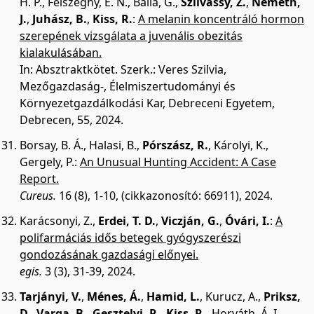
H. P.
,
Felszeghy, E. N.
,
Balla, G.
,
Szilvássy, Z.
,
Németh,
J.
,
Juhász, B.
,
Kiss, R.
:
A melanin koncentráló hormon
szerepének vizsgálata a juvenális obezitás
kialakulásában.
In: Absztraktkötet. Szerk.: Veres Szilvia,
Mezőgazdaság-, Élelmiszertudományi és
Környezetgazdálkodási Kar, Debreceni Egyetem,
Debrecen, 55, 2024.
Borsay, B. Á.
,
Halasi, B.
,
Pórszász, R.
,
Károlyi, K.
,
Gergely, P.
:
An Unusual Hunting Accident: A Case
Report.
Cureus.
16 (8), 1-10, (cikkazonosító: 66911), 2024.
Karácsonyi, Z.
,
Erdei, T. D.
,
Viczján, G.
,
Óvári, I.
:
A
polifarmáciás idős betegek gyógyszerészi
gondozásának gazdasági előnyei.
egis.
3 (3), 31-39, 2024.
Tarjányi, V.
,
Ménes, Á.
,
Hamid, L.
,
Kurucz, A.
,
Priksz,
D.
,
Varga, B.
,
Gesztelyi, R.
,
Kiss, R.
,
Horváth, Á. I.
,