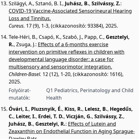
Szilágyi, A.
,
Sztanó, B. I.
,
Juhász, B.
,
Szilvássy, Z.
:
COVID-19 Vaccine-Associated Sensorineural Hearing
Loss and Tinnitus.
Cureus.
17 (9), 1-3, (cikkazonosító: 93384), 2025.
Tele-Héri, B.
,
Csapó, K.
,
Szabó, J.
,
Papp, C.
,
Gesztelyi,
R.
,
Zsuga, J.
:
Effects of a 6-months exercise
intervention on primitive reflexes in children with
developmental language disorder: a case for
multisensory and sensorimotor integration.
Children-Basel.
12 (12), 1-20, (cikkazonosító: 1616),
2025.
Folyóirat-
Q1 Pediatrics, Perinatology and Child
mutatók:
Health
Óvári, I.
,
Pluzsnyik, É.
,
Kiss, R.
,
Lelesz, B.
,
Hegedűs,
C.
,
Leiter, I.
,
Erdei, T. D.
,
Viczján, G.
,
Szilvássy, Z.
,
Juhász, B.
,
Gesztelyi, R.
:
Effects of Lutein and
Zeaxanthin on Endothelial Function in Aging Sprague-
Dawley Rats.