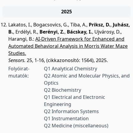
2025
Lakatos, I.
,
Bogacsovics, G.
,
Tiba, A.
,
Priksz, D.
,
Juhász,
B.
,
Erdélyi, R.
,
Berényi, Z.
,
Bácskay, I.
,
Ujvárosy, D.
,
Harangi, B.
:
AI-Driven Framework for Enhanced and
Automated Behavioral Analysis in Morris Water Maze
Studies.
Sensors.
25, 1-16, (cikkazonosító: 1564), 2025.
Folyóirat-
Q1 Analytical Chemistry
mutatók:
Q2 Atomic and Molecular Physics, and
Optics
Q2 Biochemistry
Q1 Electrical and Electronic
Engineering
Q2 Information Systems
Q1 Instrumentation
Q2 Medicine (miscellaneous)