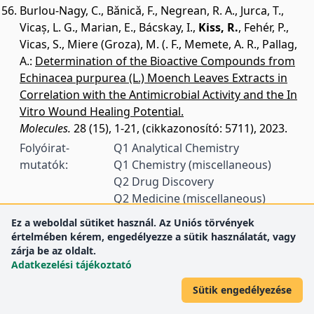
Burlou-Nagy, C.
,
Bǎnicǎ, F.
,
Negrean, R. A.
,
Jurca, T.
,
Vicaș, L. G.
,
Marian, E.
,
Bácskay, I.
,
Kiss, R.
,
Fehér, P.
,
Vicas, S.
,
Miere (Groza), M. (. F.
,
Memete, A. R.
,
Pallag,
A.
:
Determination of the Bioactive Compounds from
Echinacea purpurea (L.) Moench Leaves Extracts in
Correlation with the Antimicrobial Activity and the In
Vitro Wound Healing Potential.
Molecules.
28 (15), 1-21, (cikkazonosító: 5711), 2023.
Folyóirat-
Q1 Analytical Chemistry
mutatók:
Q1 Chemistry (miscellaneous)
Q2 Drug Discovery
Q2 Medicine (miscellaneous)
Q3 Molecular Medicine
Ez a weboldal sütiket használ. Az Uniós törvények
Q2 Organic Chemistry
értelmében kérem, engedélyezze a sütik használatát, vagy
Q1 Pharmaceutical Science
zárja be az oldalt.
Adatkezelési tájékoztató
Q2 Physical and Theoretical
Chemistry
Sütik engedélyezése
Bernát, B.
,
Erdélyi, R.
,
Fazekas, L.
,
Garami, G.
,