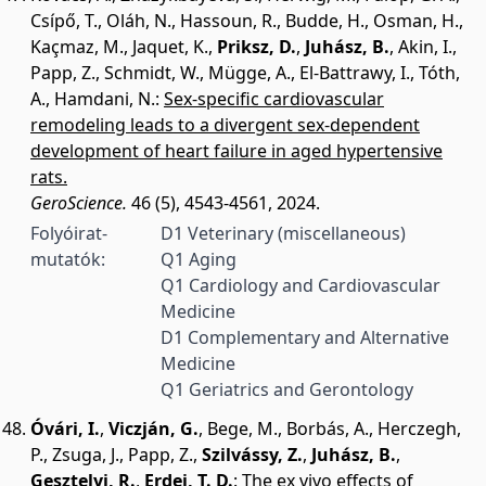
Csípő, T.
,
Oláh, N.
,
Hassoun, R.
,
Budde, H.
,
Osman, H.
,
Kaçmaz, M.
,
Jaquet, K.
,
Priksz, D.
,
Juhász, B.
,
Akin, I.
,
Papp, Z.
,
Schmidt, W.
,
Mügge, A.
,
El-Battrawy, I.
,
Tóth,
A.
,
Hamdani, N.
:
Sex-specific cardiovascular
remodeling leads to a divergent sex-dependent
development of heart failure in aged hypertensive
rats.
GeroScience.
46 (5), 4543-4561, 2024.
Folyóirat-
D1 Veterinary (miscellaneous)
mutatók:
Q1 Aging
Q1 Cardiology and Cardiovascular
Medicine
D1 Complementary and Alternative
Medicine
Q1 Geriatrics and Gerontology
Óvári, I.
,
Viczján, G.
,
Bege, M.
,
Borbás, A.
,
Herczegh,
P.
,
Zsuga, J.
,
Papp, Z.
,
Szilvássy, Z.
,
Juhász, B.
,
Gesztelyi, R.
,
Erdei, T. D.
:
The ex vivo effects of