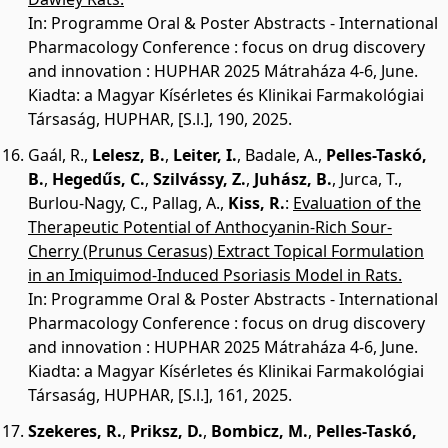
In: Programme Oral & Poster Abstracts - International
Pharmacology Conference : focus on drug discovery
and innovation : HUPHAR 2025 Mátraháza 4-6, June.
Kiadta: a Magyar Kísérletes és Klinikai Farmakológiai
Társaság, HUPHAR, [S.l.], 190, 2025.
Gaál, R.
,
Lelesz, B.
,
Leiter, I.
,
Badale, A.
,
Pelles-Taskó,
B.
,
Hegedűs, C.
,
Szilvássy, Z.
,
Juhász, B.
,
Jurca, T.
,
Burlou-Nagy, C.
,
Pallag, A.
,
Kiss, R.
:
Evaluation of the
Therapeutic Potential of Anthocyanin-Rich Sour-
Cherry (Prunus Cerasus) Extract Topical Formulation
in an Imiquimod-Induced Psoriasis Model in Rats.
In: Programme Oral & Poster Abstracts - International
Pharmacology Conference : focus on drug discovery
and innovation : HUPHAR 2025 Mátraháza 4-6, June.
Kiadta: a Magyar Kísérletes és Klinikai Farmakológiai
Társaság, HUPHAR, [S.l.], 161, 2025.
Szekeres, R.
,
Priksz, D.
,
Bombicz, M.
,
Pelles-Taskó,