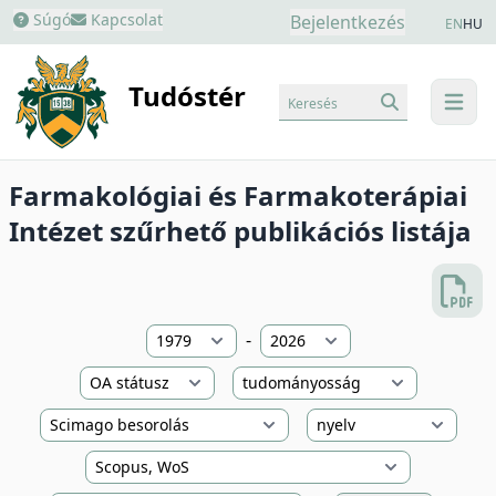
Súgó
Kapcsolat
Bejelentkezés
EN
HU
Tudóstér
Keresés
menu
Farmakológiai és Farmakoterápiai
Intézet szűrhető publikációs listája
-