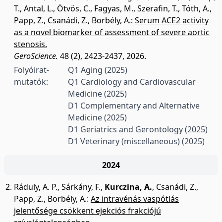
T.
,
Antal, L.
,
Ötvös, C.
,
Fagyas, M.
,
Szerafin, T.
,
Tóth, A.
,
Papp, Z.
,
Csanádi, Z.
,
Borbély, A.
:
Serum ACE2 activity
as a novel biomarker of assessment of severe aortic
stenosis.
GeroScience.
48 (2), 2423-2437, 2026.
Folyóirat-
Q1 Aging
(2025)
mutatók:
Q1 Cardiology and Cardiovascular
Medicine
(2025)
D1 Complementary and Alternative
Medicine
(2025)
D1 Geriatrics and Gerontology
(2025)
D1 Veterinary (miscellaneous)
(2025)
2024
Ráduly, A. P.
,
Sárkány, F.
,
Kurczina, A.
,
Csanádi, Z.
,
Papp, Z.
,
Borbély, A.
:
Az intravénás vaspótlás
jelentősége csökkent ejekciós frakciójú