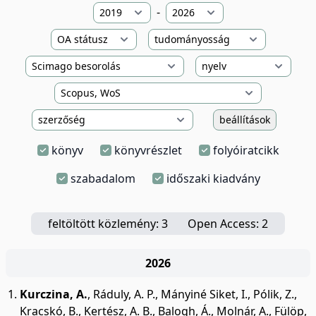
-
beállítások
könyv
könyvrészlet
folyóiratcikk
szabadalom
időszaki kiadvány
feltöltött közlemény: 3
Open Access: 2
2026
Kurczina, A.
,
Ráduly, A. P.
,
Mányiné Siket, I.
,
Pólik, Z.
,
Kracskó, B.
,
Kertész, A. B.
,
Balogh, Á.
,
Molnár, A.
,
Fülöp,