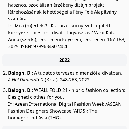
hasznos, szociálisan érzékeny dizájn projekt
létrehozásának lehetőségei a Fény Felé Alapítvány
számára.
In: Mi a (m)érték?! - Kultúra - környezet - épített
környezet - design - divat - fogyasztás / Váró Kata
Anna (szerk.), Debreceni Egyetem, Debrecen, 167-188,
2025. ISBN: 9789634907404
2022
Balogh, D.
:
A tudatos tervezés dimenziói a divatban.
A Női Dimenzió.
2 (Klsz.), 248-263, 2022.
Balogh, D.
:
WEALL FOLD'21 - hibrid fashion collection:
Designed clothes for you.
In: Asean International Digital Fashion Week /ASEAN
Fashion Designers Showcase (AFDS); The
homeground Asia (THG)