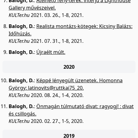
Balogh, D.
:
Átélhető fény-terek: interjú a Lighthouse
Gallery művészeivel.
KULTer.hu
2021. 03. 26., 1-8, 2021.
Balogh, D.
:
Realista montázs-kötegek: Kicsiny Balázs:
Időhúzás.
KULTer.hu
2021. 07. 31., 1-8, 2021.
Balogh, D.
:
Újraélt múlt.
2020
Balogh, D.
:
Képpé lényegült üzenetek. Homonna
György: latinovits@ruttkai75_20.
KULTer.hu
2020. 08. 24., 1-4, 2020.
Balogh, D.
:
Önmagán túlmutató divat: ragyogj! : divat
és csillogás.
KULTer.hu
2020. 02. 27., 1-5, 2020.
2019