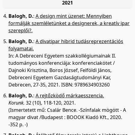
2021
Balogh, D.
:
A design mint üzenet: Mennyiben
formálják szemléletünket a designerek, a kreatív ipar
szereplői?.
Balogh, D.
:
A divatipar hibrid tudásreprezentációs
folyamatai.
In: A Debreceni Egyetem szakkollégiumainak II.
tudományos konferenciája: konferenciakötet /
Dajnoki Krisztina, Boros József, Felföldi János,
Debreceni Egyetem Gazdaságtudományi Kar,
Debrecen, 27-35, 2021. ISBN: 9789634903260
Balogh, D.
:
A rejtőzködő márkaesszencia.
Korunk.
32 (10), 118-120, 2021.
(Ismertetett mű: Csalár Bence. -Színfalak mögött - A
magyar divat /Budapest : BOOOK Kiadó Kft., 2020.
-352 p. -)