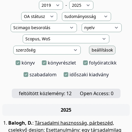
-
beállítások
könyv
könyvrészlet
folyóiratcikk
szabadalom
időszaki kiadvány
feltöltött közlemény: 12
Open Access: 0
2025
Balogh, D.
:
Társadalmi hasznosság, párbeszéd,
cselekvő design: Esettanulmány: egy társadalmilag