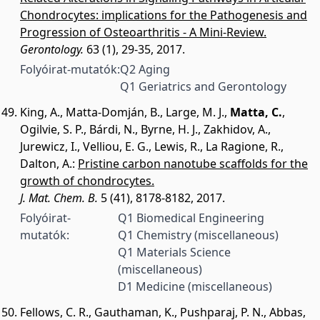
Chondrocytes: implications for the Pathogenesis and
Progression of Osteoarthritis - A Mini-Review.
Gerontology.
63 (1), 29-35, 2017.
Folyóirat-mutatók:
Q2 Aging
Q1 Geriatrics and Gerontology
King, A.
,
Matta-Domján, B.
,
Large, M. J.
,
Matta, C.
,
Ogilvie, S. P.
,
Bárdi, N.
,
Byrne, H. J.
,
Zakhidov, A.
,
Jurewicz, I.
,
Velliou, E. G.
,
Lewis, R.
,
La Ragione, R.
,
Dalton, A.
:
Pristine carbon nanotube scaffolds for the
growth of chondrocytes.
J. Mat. Chem. B.
5 (41), 8178-8182, 2017.
Folyóirat-
Q1 Biomedical Engineering
mutatók:
Q1 Chemistry (miscellaneous)
Q1 Materials Science
(miscellaneous)
D1 Medicine (miscellaneous)
Fellows, C. R.
,
Gauthaman, K.
,
Pushparaj, P. N.
,
Abbas,