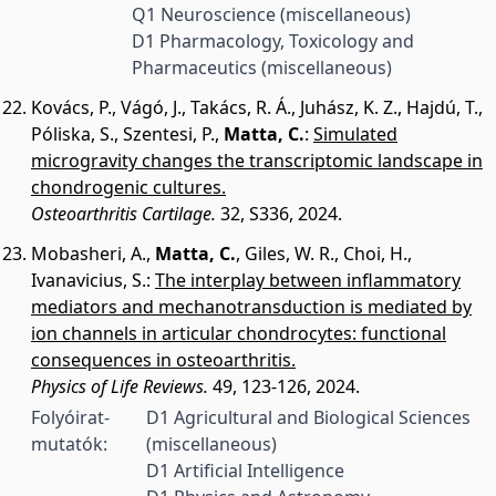
Q1 Neuroscience (miscellaneous)
D1 Pharmacology, Toxicology and
Pharmaceutics (miscellaneous)
Kovács, P.
,
Vágó, J.
,
Takács, R. Á.
,
Juhász, K. Z.
,
Hajdú, T.
,
Póliska, S.
,
Szentesi, P.
,
Matta, C.
:
Simulated
microgravity changes the transcriptomic landscape in
chondrogenic cultures.
Osteoarthritis Cartilage.
32, S336, 2024.
Mobasheri, A.
,
Matta, C.
,
Giles, W. R.
,
Choi, H.
,
Ivanavicius, S.
:
The interplay between inflammatory
mediators and mechanotransduction is mediated by
ion channels in articular chondrocytes: functional
consequences in osteoarthritis.
Physics of Life Reviews.
49, 123-126, 2024.
Folyóirat-
D1 Agricultural and Biological Sciences
mutatók:
(miscellaneous)
D1 Artificial Intelligence