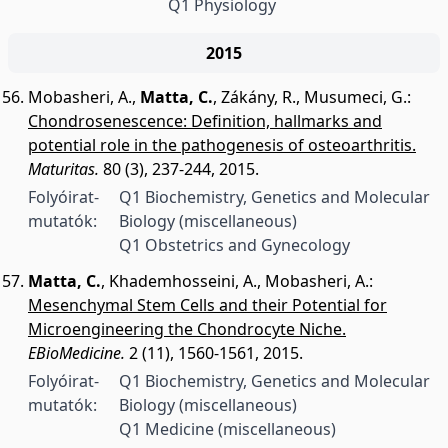
Q1 Physiology
2015
Mobasheri, A.
,
Matta, C.
,
Zákány, R.
,
Musumeci, G.
:
Chondrosenescence: Definition, hallmarks and
potential role in the pathogenesis of osteoarthritis.
Maturitas.
80 (3), 237-244, 2015.
Folyóirat-
Q1 Biochemistry, Genetics and Molecular
mutatók:
Biology (miscellaneous)
Q1 Obstetrics and Gynecology
Matta, C.
,
Khademhosseini, A.
,
Mobasheri, A.
:
Mesenchymal Stem Cells and their Potential for
Microengineering the Chondrocyte Niche.
EBioMedicine.
2 (11), 1560-1561, 2015.
Folyóirat-
Q1 Biochemistry, Genetics and Molecular
mutatók:
Biology (miscellaneous)
Q1 Medicine (miscellaneous)