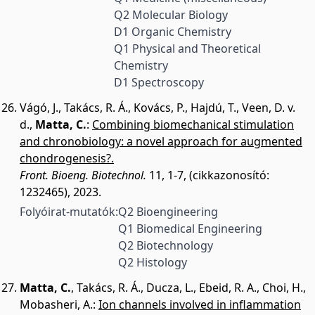
Q2 Molecular Biology
D1 Organic Chemistry
Q1 Physical and Theoretical
Chemistry
D1 Spectroscopy
Vágó, J.
,
Takács, R. Á.
,
Kovács, P.
,
Hajdú, T.
,
Veen, D. v.
d.
,
Matta, C.
:
Combining biomechanical stimulation
and chronobiology: a novel approach for augmented
chondrogenesis?.
Front. Bioeng. Biotechnol.
11, 1-7, (cikkazonosító:
1232465), 2023.
Folyóirat-mutatók:
Q2 Bioengineering
Q1 Biomedical Engineering
Q2 Biotechnology
Q2 Histology
Matta, C.
,
Takács, R. Á.
,
Ducza, L.
,
Ebeid, R. A.
,
Choi, H.
,
Mobasheri, A.
:
Ion channels involved in inflammation