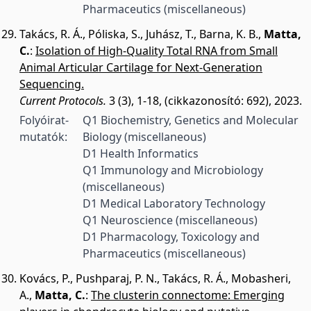
Pharmaceutics (miscellaneous)
Takács, R. Á.
,
Póliska, S.
,
Juhász, T.
,
Barna, K. B.
,
Matta,
C.
:
Isolation of High-Quality Total RNA from Small
Animal Articular Cartilage for Next-Generation
Sequencing.
Current Protocols.
3 (3), 1-18, (cikkazonosító: 692), 2023.
Folyóirat-
Q1 Biochemistry, Genetics and Molecular
mutatók:
Biology (miscellaneous)
D1 Health Informatics
Q1 Immunology and Microbiology
(miscellaneous)
D1 Medical Laboratory Technology
Q1 Neuroscience (miscellaneous)
D1 Pharmacology, Toxicology and
Pharmaceutics (miscellaneous)
Kovács, P.
,
Pushparaj, P. N.
,
Takács, R. Á.
,
Mobasheri,
A.
,
Matta, C.
:
The clusterin connectome: Emerging