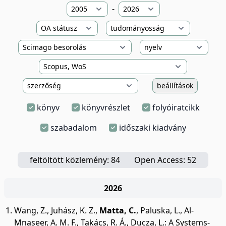
-
beállítások
könyv
könyvrészlet
folyóiratcikk
szabadalom
időszaki kiadvány
feltöltött közlemény: 84
Open Access: 52
2026
Wang, Z.
,
Juhász, K. Z.
,
Matta, C.
,
Paluska, L.
,
Al-
Mnaseer, A. M. F.
,
Takács, R. Á.
,
Ducza, L.
:
A Systems-