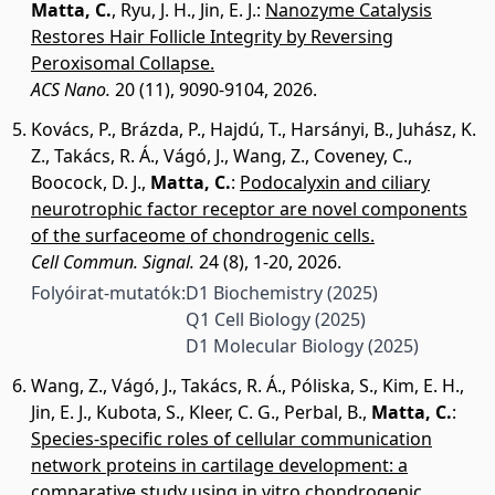
Matta, C.
,
Ryu, J. H.
,
Jin, E. J.
:
Nanozyme Catalysis
Restores Hair Follicle Integrity by Reversing
Peroxisomal Collapse.
ACS Nano.
20 (11), 9090-9104, 2026.
Kovács, P.
,
Brázda, P.
,
Hajdú, T.
,
Harsányi, B.
,
Juhász, K.
Z.
,
Takács, R. Á.
,
Vágó, J.
,
Wang, Z.
,
Coveney, C.
,
Boocock, D. J.
,
Matta, C.
:
Podocalyxin and ciliary
neurotrophic factor receptor are novel components
of the surfaceome of chondrogenic cells.
Cell Commun. Signal.
24 (8), 1-20, 2026.
Folyóirat-mutatók:
D1 Biochemistry
(2025)
Q1 Cell Biology
(2025)
D1 Molecular Biology
(2025)
Wang, Z.
,
Vágó, J.
,
Takács, R. Á.
,
Póliska, S.
,
Kim, E. H.
,
Jin, E. J.
,
Kubota, S.
,
Kleer, C. G.
,
Perbal, B.
,
Matta, C.
:
Species-specific roles of cellular communication
network proteins in cartilage development: a
comparative study using in vitro chondrogenic