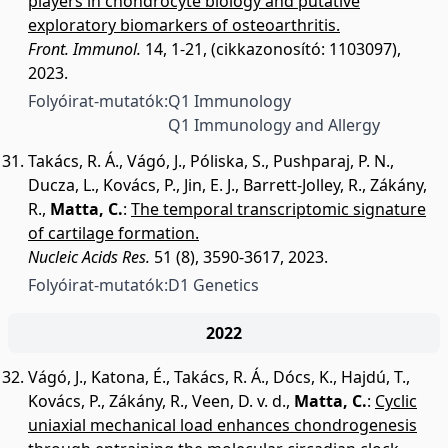
players in chondrocyte biology and putative
exploratory biomarkers of osteoarthritis.
Front. Immunol.
14, 1-21, (cikkazonosító: 1103097),
2023.
Folyóirat-mutatók:
Q1 Immunology
Q1 Immunology and Allergy
Takács, R. Á.
,
Vágó, J.
,
Póliska, S.
,
Pushparaj, P. N.
,
Ducza, L.
,
Kovács, P.
,
Jin, E. J.
,
Barrett-Jolley, R.
,
Zákány,
R.
,
Matta, C.
:
The temporal transcriptomic signature
of cartilage formation.
Nucleic Acids Res.
51 (8), 3590-3617, 2023.
Folyóirat-mutatók:
D1 Genetics
2022
Vágó, J.
,
Katona, É.
,
Takács, R. Á.
,
Dócs, K.
,
Hajdú, T.
,
Kovács, P.
,
Zákány, R.
,
Veen, D. v. d.
,
Matta, C.
:
Cyclic
uniaxial mechanical load enhances chondrogenesis