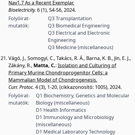
Nav1.7 As a Recent Exemplar.
Bioelectricity.
6 (1), 54-56, 2024.
Folyóirat-
Q3 Transplantation
mutatók:
Q3 Biomedical Engineering
Q3 Electrical and Electronic
Engineering
Q3 Medicine (miscellaneous)
Vágó, J.
,
Somogyi, C.
,
Takács, R. Á.
,
Barna, K. B.
,
Jin, E. J.
,
Zákány, R.
,
Matta, C.
:
Isolation and Culturing of
Primary Murine Chondroprogenitor Cells: a
Mammalian Model of Chondrogenesis.
Curr. Protoc.
4 (3), 1-20, (cikkazonosító: 1005), 2024.
Folyóirat-
Q1 Biochemistry, Genetics and Molecular
mutatók:
Biology (miscellaneous)
D1 Health Informatics
D1 Immunology and Microbiology
(miscellaneous)
D1 Medical Laboratory Technology