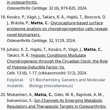
in osteoarthritis.
Osteoarthritis Cartilage.
32 (6), 819-820, 2024.
Kovács, P.
,
Vágó, J.
,
Takács, R. Á.
,
Hajdú, T.
,
Boocock, D.
J.
,
Brázda, P.
,
Matta, C.
:
Glycocapture-based surface
proteome analysis on chondroprogenitor cells reveals
novel biomarkers.
Osteoarthritis Cartilage.
32, S129, 2024.
Juhász, K. Z.
,
Hajdú, T.
,
Kovács, P.
,
Vágó, J.
,
Matta, C.
,
Takács, R. Á.
:
Hypoxic Conditions Modulate
Chondrogenesis through the Circadian Clock: the Role
of Hypoxia-Inducible Factor-1α.
Cells.
13 (6), 1-17, (cikkazonosító: 512), 2024.
Folyóirat-
Q1 Biochemistry, Genetics and Molecular
mutatók:
Biology (miscellaneous)
Mobasheri, A.
,
Matta, C.
,
Giles, W. R.
,
Rajnicek, A. M.
,
Ivanavicius, S.
:
Ion Channels As Emerging Metabolic
Regulators and Therapeutic Targets in Osteoarthritis: