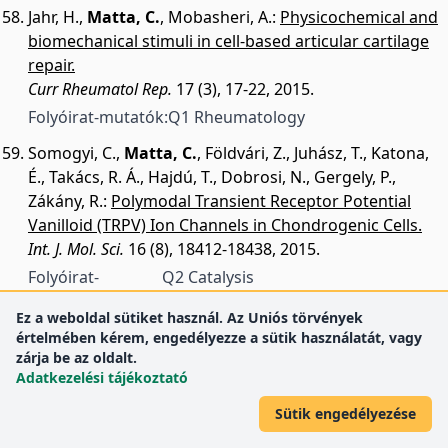
Jahr, H.
,
Matta, C.
,
Mobasheri, A.
:
Physicochemical and
biomechanical stimuli in cell-based articular cartilage
repair.
Curr Rheumatol Rep.
17 (3), 17-22, 2015.
Folyóirat-mutatók:
Q1 Rheumatology
Somogyi, C.
,
Matta, C.
,
Földvári, Z.
,
Juhász, T.
,
Katona,
É.
,
Takács, R. Á.
,
Hajdú, T.
,
Dobrosi, N.
,
Gergely, P.
,
Zákány, R.
:
Polymodal Transient Receptor Potential
Vanilloid (TRPV) Ion Channels in Chondrogenic Cells.
Int. J. Mol. Sci.
16 (8), 18412-18438, 2015.
Folyóirat-
Q2 Catalysis
mutatók:
Q1 Computer Science Applications
Ez a weboldal sütiket használ. Az Uniós törvények
Q1 Inorganic Chemistry
értelmében kérem, engedélyezze a sütik használatát, vagy
Q1 Medicine (miscellaneous)
zárja be az oldalt.
Q2 Molecular Biology
Adatkezelési tájékoztató
Q1 Organic Chemistry
Sütik engedélyezése
Q1 Physical and Theoretical
Chemistry