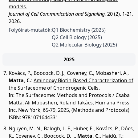
models.
Journal of Cell Communication and Signaling.
20 (2), 1-21,
2026.
Folyóirat-mutatók:
Q1 Biochemistry
(2025)
Q2 Cell Biology
(2025)
Q2 Molecular Biology
(2025)
2025
Kovács, P.
,
Boocock, D. J.
,
Coveney, C.
,
Mobasheri, A.
,
Matta, C.
:
Aminooxy Biotin-Based Characterization of
the Surfaceome of Chondrogenic Cells.
In: The Surfaceome: Methods and Protocols / Csaba
Matta, Ali Mobasheri, Roland Takács, Humana Press
Inc, New York, 65-79, 2025, (Methods and Protocols)
ISBN: 9781071644331
Nguyen, M. N.
,
Balogh, L. F.
,
Huber, E.
,
Kovács, P.
,
Dócs,
K.
,
Coveney, C.
,
Boocock, D. J.
,
Matta, C.
,
Hajdú, T.
: