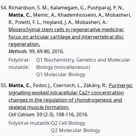
Richardson, S. M.
,
Kalamegam, G.
,
Pushparaj, P. N.
,
Matta, C.
,
Memic, A.
,
Khademhosseini, A.
,
Mobasheri,
R.
,
Poletti, F. L.
,
Hoyland, J. A.
,
Mobasheri, A.
:
Mesenchymal stem cells in regenerative medicine:
focus on articular cartilage and intervertebral disc
regeneration.
Methods.
99, 69-80, 2016.
Folyóirat-
Q1 Biochemistry, Genetics and Molecular
mutatók:
Biology (miscellaneous)
Q1 Molecular Biology
Matta, C.
,
Fodor, J.
,
Csernoch, L.
,
Zákány, R.
:
Purinergic
signalling-evoked intracellular Ca2+ concentration
changes in the regulation of chondrogenesis and
skeletal muscle formation.
Cell Calcium.
59 (2-3), 108-116, 2016.
Folyóirat-mutatók:
Q2 Cell Biology
Q2 Molecular Biology