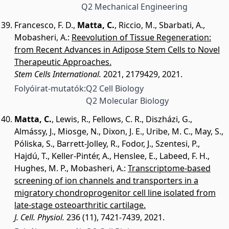
Q2 Mechanical Engineering
Francesco, F. D.
,
Matta, C.
,
Riccio, M.
,
Sbarbati, A.
,
Mobasheri, A.
:
Reevolution of Tissue Regeneration:
from Recent Advances in Adipose Stem Cells to Novel
Therapeutic Approaches.
Stem Cells International.
2021, 2179429, 2021.
Folyóirat-mutatók:
Q2 Cell Biology
Q2 Molecular Biology
Matta, C.
,
Lewis, R.
,
Fellows, C. R.
,
Diszházi, G.
,
Almássy, J.
,
Miosge, N.
,
Dixon, J. E.
,
Uribe, M. C.
,
May, S.
,
Póliska, S.
,
Barrett-Jolley, R.
,
Fodor, J.
,
Szentesi, P.
,
Hajdú, T.
,
Keller-Pintér, A.
,
Henslee, E.
,
Labeed, F. H.
,
Hughes, M. P.
,
Mobasheri, A.
:
Transcriptome-based
screening of ion channels and transporters in a
migratory chondroprogenitor cell line isolated from
late-stage osteoarthritic cartilage.
J. Cell. Physiol.
236 (11), 7421-7439, 2021.