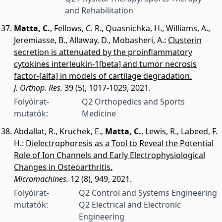
and Rehabilitation
Matta, C.
,
Fellows, C. R.
,
Quasnichka, H.
,
Williams, A.
,
Jeremiasse, B.
,
Allaway, D.
,
Mobasheri, A.
:
Clusterin
secretion is attenuated by the proinflammatory
cytokines interleukin-1[beta] and tumor necrosis
factor-[alfa] in models of cartilage degradation.
J. Orthop. Res.
39 (5), 1017-1029, 2021.
Folyóirat-
Q2 Orthopedics and Sports
mutatók:
Medicine
Abdallat, R.
,
Kruchek, E.
,
Matta, C.
,
Lewis, R.
,
Labeed, F.
H.
:
Dielectrophoresis as a Tool to Reveal the Potential
Role of Ion Channels and Early Electrophysiological
Changes in Osteoarthritis.
Micromachines.
12 (8), 949, 2021.
Folyóirat-
Q2 Control and Systems Engineering
mutatók:
Q2 Electrical and Electronic
Engineering