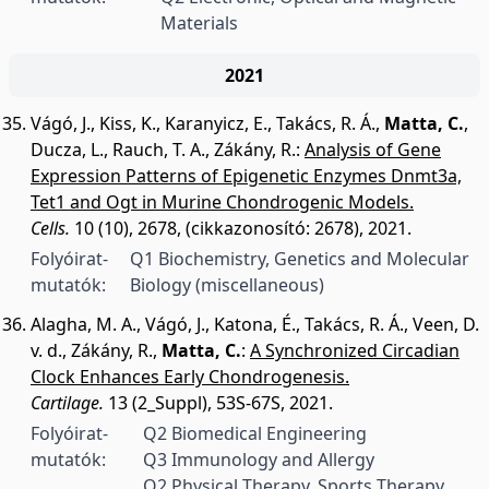
Materials
2021
Vágó, J.
,
Kiss, K.
,
Karanyicz, E.
,
Takács, R. Á.
,
Matta, C.
,
Ducza, L.
,
Rauch, T. A.
,
Zákány, R.
:
Analysis of Gene
Expression Patterns of Epigenetic Enzymes Dnmt3a,
Tet1 and Ogt in Murine Chondrogenic Models.
Cells.
10 (10), 2678, (cikkazonosító: 2678), 2021.
Folyóirat-
Q1 Biochemistry, Genetics and Molecular
mutatók:
Biology (miscellaneous)
Alagha, M. A.
,
Vágó, J.
,
Katona, É.
,
Takács, R. Á.
,
Veen, D.
v. d.
,
Zákány, R.
,
Matta, C.
:
A Synchronized Circadian
Clock Enhances Early Chondrogenesis.
Cartilage.
13 (2_Suppl), 53S-67S, 2021.
Folyóirat-
Q2 Biomedical Engineering
mutatók:
Q3 Immunology and Allergy
Q2 Physical Therapy, Sports Therapy