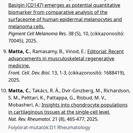
Basigin (CD147) emerges as potential quantitative
biomarker from comparative analysis of the
surfaceome of human epidermal melanocytes and
melanoma cells.
Pigment Cell Melanoma Res.
38 (5), 10, (cikkazonosító:
70045), 2025.
Matta, C.
,
Ramasamy, B.
,
Vinod, E.
:
Editorial: Recent
advancements in musculoskeletal regenerative
medicine.
Front. Cell. Dev. Biol.
13, 1-3, (cikkazonosító: 1688419),
2025.
Matta, C.
,
Takács, R. Á.
,
Dvir-Ginzberg, M.
,
Richardson,
S. M.
,
Pelttari, K.
,
Pattappa, G.
,
Risbud, M. V.
,
Mobasheri, A.
:
Insights into chondrocyte populations
in cartilaginous tissues at the single-cell level.
Nat. Rev. Rheumatol.
21 (8), 465-477, 2025.
Folyóirat-mutatók:
D1 Rheumatology