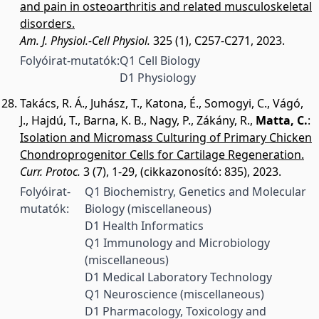
and pain in osteoarthritis and related musculoskeletal
disorders.
Am. J. Physiol.-Cell Physiol.
325 (1), C257-C271, 2023.
Folyóirat-mutatók:
Q1 Cell Biology
D1 Physiology
Takács, R. Á.
,
Juhász, T.
,
Katona, É.
,
Somogyi, C.
,
Vágó,
J.
,
Hajdú, T.
,
Barna, K. B.
,
Nagy, P.
,
Zákány, R.
,
Matta, C.
:
Isolation and Micromass Culturing of Primary Chicken
Chondroprogenitor Cells for Cartilage Regeneration.
Curr. Protoc.
3 (7), 1-29, (cikkazonosító: 835), 2023.
Folyóirat-
Q1 Biochemistry, Genetics and Molecular
mutatók:
Biology (miscellaneous)
D1 Health Informatics
Q1 Immunology and Microbiology
(miscellaneous)
D1 Medical Laboratory Technology
Q1 Neuroscience (miscellaneous)
D1 Pharmacology, Toxicology and