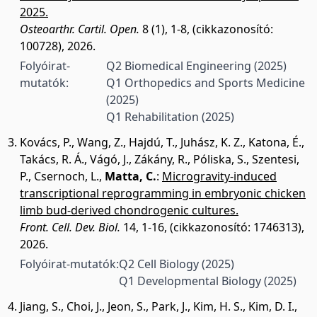
2025.
Osteoarthr. Cartil. Open.
8 (1), 1-8, (cikkazonosító:
100728), 2026.
Folyóirat-
Q2 Biomedical Engineering
(2025)
mutatók:
Q1 Orthopedics and Sports Medicine
(2025)
Q1 Rehabilitation
(2025)
Kovács, P.
,
Wang, Z.
,
Hajdú, T.
,
Juhász, K. Z.
,
Katona, É.
,
Takács, R. Á.
,
Vágó, J.
,
Zákány, R.
,
Póliska, S.
,
Szentesi,
P.
,
Csernoch, L.
,
Matta, C.
:
Microgravity-induced
transcriptional reprogramming in embryonic chicken
limb bud-derived chondrogenic cultures.
Front. Cell. Dev. Biol.
14, 1-16, (cikkazonosító: 1746313),
2026.
Folyóirat-mutatók:
Q2 Cell Biology
(2025)
Q1 Developmental Biology
(2025)
Jiang, S.
,
Choi, J.
,
Jeon, S.
,
Park, J.
,
Kim, H. S.
,
Kim, D. I.
,