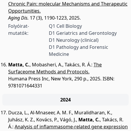
Chronic Pain: molecular Mechanisms and Therapeutic
Opportunities.
Aging Dis.
17 (3), 1190-1223, 2025.
Folyóirat-
Q1 Cell Biology
mutatók:
D1 Geriatrics and Gerontology
D1 Neurology (clinical)
D1 Pathology and Forensic
Medicine
Matta, C.
,
Mobasheri, A.
,
Takács, R. Á.
:
The
Surfaceome Methods and Protocols.
Humana Press Inc, New York, 290 p., 2025.
ISBN:
9781071644331
2024
Ducza, L.
,
Al-Mnaseer, A. M. F.
,
Muralidharan, K.
,
Juhász, K. Z.
,
Kovács, P.
,
Vágó, J.
,
Matta, C.
,
Takács, R.
Á.
:
Analysis of inflammasome-related gene expression