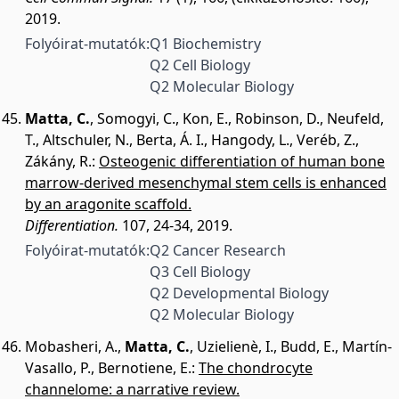
2019.
Folyóirat-mutatók:
Q1 Biochemistry
Q2 Cell Biology
Q2 Molecular Biology
Matta, C.
,
Somogyi, C.
,
Kon, E.
,
Robinson, D.
,
Neufeld,
T.
,
Altschuler, N.
,
Berta, Á. I.
,
Hangody, L.
,
Veréb, Z.
,
Zákány, R.
:
Osteogenic differentiation of human bone
marrow-derived mesenchymal stem cells is enhanced
by an aragonite scaffold.
Differentiation.
107, 24-34, 2019.
Folyóirat-mutatók:
Q2 Cancer Research
Q3 Cell Biology
Q2 Developmental Biology
Q2 Molecular Biology
Mobasheri, A.
,
Matta, C.
,
Uzielienè, I.
,
Budd, E.
,
Martín-
Vasallo, P.
,
Bernotiene, E.
:
The chondrocyte
channelome: a narrative review.