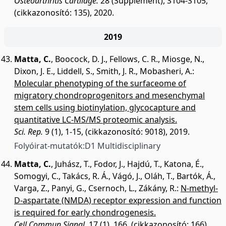
Osteoarthritis Cartilage.
28 (Supplement), S104-S105,
(cikkazonosító: 135), 2020.
2019
Matta, C.
,
Boocock, D. J.
,
Fellows, C. R.
,
Miosge, N.
,
Dixon, J. E.
,
Liddell, S.
,
Smith, J. R.
,
Mobasheri, A.
:
Molecular phenotyping of the surfaceome of
migratory chondroprogenitors and mesenchymal
stem cells using biotinylation, glycocapture and
quantitative LC-MS/MS proteomic analysis.
Sci. Rep.
9 (1), 1-15, (cikkazonosító: 9018), 2019.
Folyóirat-mutatók:
D1 Multidisciplinary
Matta, C.
,
Juhász, T.
,
Fodor, J.
,
Hajdú, T.
,
Katona, É.
,
Somogyi, C.
,
Takács, R. Á.
,
Vágó, J.
,
Oláh, T.
,
Bartók, Á.
,
Varga, Z.
,
Panyi, G.
,
Csernoch, L.
,
Zákány, R.
:
N-methyl-
D-aspartate (NMDA) receptor expression and function
is required for early chondrogenesis.
Cell Commun Signal.
17 (1), 166, (cikkazonosító: 166),