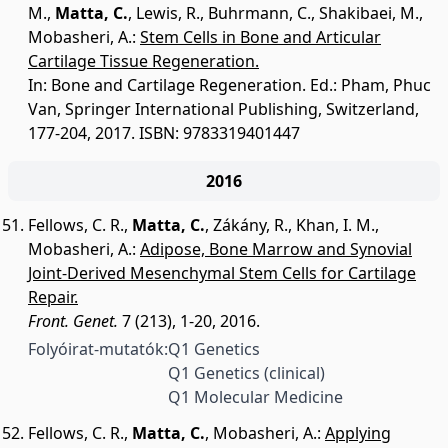
M.
,
Matta, C.
,
Lewis, R.
,
Buhrmann, C.
,
Shakibaei, M.
,
Mobasheri, A.
:
Stem Cells in Bone and Articular
Cartilage Tissue Regeneration.
In: Bone and Cartilage Regeneration. Ed.: Pham, Phuc
Van, Springer International Publishing, Switzerland,
177-204, 2017. ISBN: 9783319401447
2016
Fellows, C. R.
,
Matta, C.
,
Zákány, R.
,
Khan, I. M.
,
Mobasheri, A.
:
Adipose, Bone Marrow and Synovial
Joint-Derived Mesenchymal Stem Cells for Cartilage
Repair.
Front. Genet.
7 (213), 1-20, 2016.
Folyóirat-mutatók:
Q1 Genetics
Q1 Genetics (clinical)
Q1 Molecular Medicine
Fellows, C. R.
,
Matta, C.
,
Mobasheri, A.
:
Applying