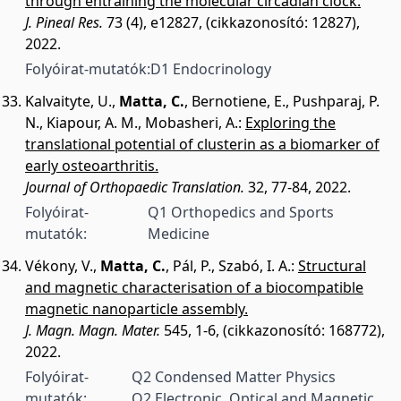
through entraining the molecular circadian clock.
J. Pineal Res.
73 (4), e12827, (cikkazonosító: 12827),
2022.
Folyóirat-mutatók:
D1 Endocrinology
Kalvaityte, U.
,
Matta, C.
,
Bernotiene, E.
,
Pushparaj, P.
N.
,
Kiapour, A. M.
,
Mobasheri, A.
:
Exploring the
translational potential of clusterin as a biomarker of
early osteoarthritis.
Journal of Orthopaedic Translation.
32, 77-84, 2022.
Folyóirat-
Q1 Orthopedics and Sports
mutatók:
Medicine
Vékony, V.
,
Matta, C.
,
Pál, P.
,
Szabó, I. A.
:
Structural
and magnetic characterisation of a biocompatible
magnetic nanoparticle assembly.
J. Magn. Magn. Mater.
545, 1-6, (cikkazonosító: 168772),
2022.
Folyóirat-
Q2 Condensed Matter Physics
mutatók:
Q2 Electronic, Optical and Magnetic