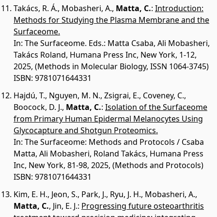
Takács, R. Á.
,
Mobasheri, A.
,
Matta, C.
:
Introduction:
Methods for Studying the Plasma Membrane and the
Surfaceome.
In: The Surfaceome. Eds.: Matta Csaba, Ali Mobasheri,
Takács Roland, Humana Press Inc, New York, 1-12,
2025, (Methods in Molecular Biology, ISSN 1064-3745)
ISBN: 9781071644331
Hajdú, T.
,
Nguyen, M. N.
,
Zsigrai, E.
,
Coveney, C.
,
Boocock, D. J.
,
Matta, C.
:
Isolation of the Surfaceome
from Primary Human Epidermal Melanocytes Using
Glycocapture and Shotgun Proteomics.
In: The Surfaceome: Methods and Protocols / Csaba
Matta, Ali Mobasheri, Roland Takács, Humana Press
Inc, New York, 81-98, 2025, (Methods and Protocols)
ISBN: 9781071644331
Kim, E. H.
,
Jeon, S.
,
Park, J.
,
Ryu, J. H.
,
Mobasheri, A.
,
Matta, C.
,
Jin, E. J.
:
Progressing future osteoarthritis