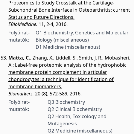
Proteomics to Study Crosstalk at the Cartilage-
Subchondral Bone Interface in Osteoarthritis: current
Status and Future Directions.
EBioMedicine.
11, 2-4, 2016.
Folyóirat-
Q1 Biochemistry, Genetics and Molecular
mutatók:
Biology (miscellaneous)
D1 Medicine (miscellaneous)
Matta, C.
,
Zhang, X.
,
Liddell, S.
,
Smith, J. R.
,
Mobasheri,
A.
:
Label-free proteomic analysis of the hydrophobic
membrane protein complement in articular
chondrocytes: a technique for identification of
membrane biomarkers.
Biomarkers.
20 (8), 572-589, 2016.
Folyóirat-
Q3 Biochemistry
mutatók:
Q2 Clinical Biochemistry
Q2 Health, Toxicology and
Mutagenesis
Q2 Medicine (miscellaneous)