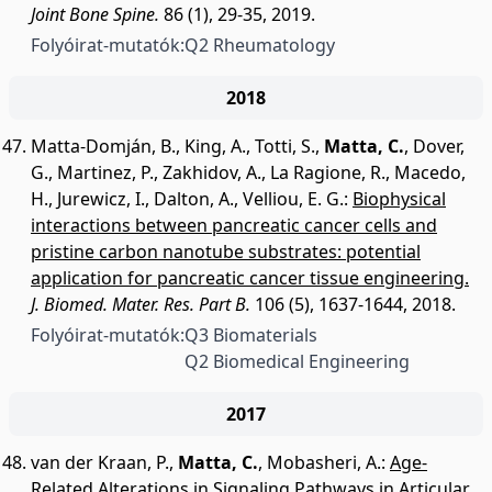
Joint Bone Spine.
86 (1), 29-35, 2019.
Folyóirat-mutatók:
Q2 Rheumatology
2018
Matta-Domján, B.
,
King, A.
,
Totti, S.
,
Matta, C.
,
Dover,
G.
,
Martinez, P.
,
Zakhidov, A.
,
La Ragione, R.
,
Macedo,
H.
,
Jurewicz, I.
,
Dalton, A.
,
Velliou, E. G.
:
Biophysical
interactions between pancreatic cancer cells and
pristine carbon nanotube substrates: potential
application for pancreatic cancer tissue engineering.
J. Biomed. Mater. Res. Part B.
106 (5), 1637-1644, 2018.
Folyóirat-mutatók:
Q3 Biomaterials
Q2 Biomedical Engineering
2017
van der Kraan, P.
,
Matta, C.
,
Mobasheri, A.
:
Age-
Related Alterations in Signaling Pathways in Articular