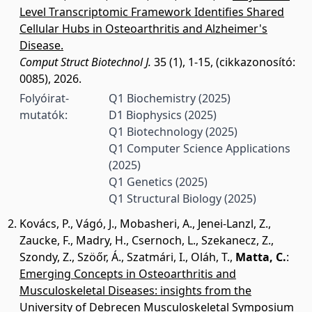
Level Transcriptomic Framework Identifies Shared
Cellular Hubs in Osteoarthritis and Alzheimer's
Disease.
Comput Struct Biotechnol J.
35 (1), 1-15, (cikkazonosító:
0085), 2026.
Folyóirat-
Q1 Biochemistry
(2025)
mutatók:
D1 Biophysics
(2025)
Q1 Biotechnology
(2025)
Q1 Computer Science Applications
(2025)
Q1 Genetics
(2025)
Q1 Structural Biology
(2025)
Kovács, P.
,
Vágó, J.
,
Mobasheri, A.
,
Jenei-Lanzl, Z.
,
Zaucke, F.
,
Madry, H.
,
Csernoch, L.
,
Szekanecz, Z.
,
Szondy, Z.
,
Szöőr, Á.
,
Szatmári, I.
,
Oláh, T.
,
Matta, C.
:
Emerging Concepts in Osteoarthritis and
Musculoskeletal Diseases: insights from the
University of Debrecen Musculoskeletal Symposium