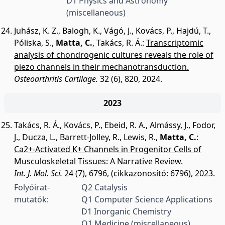
D1 Physics and Astronomy
(miscellaneous)
Juhász, K. Z.
,
Balogh, K.
,
Vágó, J.
,
Kovács, P.
,
Hajdú, T.
,
Póliska, S.
,
Matta, C.
,
Takács, R. Á.
:
Transcriptomic
analysis of chondrogenic cultures reveals the role of
piezo channels in their mechanotransduction.
Osteoarthritis Cartilage.
32 (6), 820, 2024.
2023
Takács, R. Á.
,
Kovács, P.
,
Ebeid, R. A.
,
Almássy, J.
,
Fodor,
J.
,
Ducza, L.
,
Barrett-Jolley, R.
,
Lewis, R.
,
Matta, C.
:
Ca2+-Activated K+ Channels in Progenitor Cells of
Musculoskeletal Tissues: A Narrative Review.
Int. J. Mol. Sci.
24 (7), 6796, (cikkazonosító: 6796), 2023.
Folyóirat-
Q2 Catalysis
mutatók:
Q1 Computer Science Applications
D1 Inorganic Chemistry
Q1 Medicine (miscellaneous)