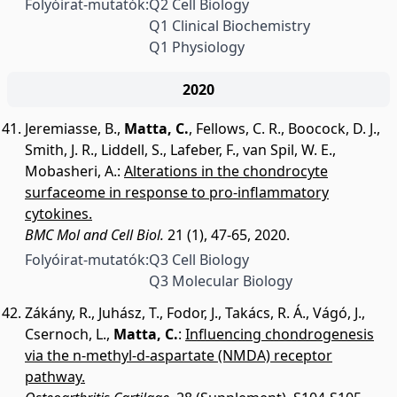
Folyóirat-mutatók:
Q2 Cell Biology
Q1 Clinical Biochemistry
Q1 Physiology
2020
Jeremiasse, B.
,
Matta, C.
,
Fellows, C. R.
,
Boocock, D. J.
,
Smith, J. R.
,
Liddell, S.
,
Lafeber, F.
,
van Spil, W. E.
,
Mobasheri, A.
:
Alterations in the chondrocyte
surfaceome in response to pro-inflammatory
cytokines.
BMC Mol and Cell Biol.
21 (1), 47-65, 2020.
Folyóirat-mutatók:
Q3 Cell Biology
Q3 Molecular Biology
Zákány, R.
,
Juhász, T.
,
Fodor, J.
,
Takács, R. Á.
,
Vágó, J.
,
Csernoch, L.
,
Matta, C.
:
Influencing chondrogenesis
via the n-methyl-d-aspartate (NMDA) receptor
pathway.