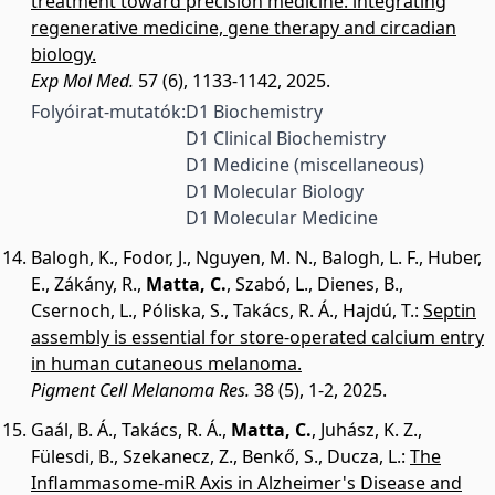
treatment toward precision medicine: integrating
regenerative medicine, gene therapy and circadian
biology.
Exp Mol Med.
57 (6), 1133-1142, 2025.
Folyóirat-mutatók:
D1 Biochemistry
D1 Clinical Biochemistry
D1 Medicine (miscellaneous)
D1 Molecular Biology
D1 Molecular Medicine
Balogh, K.
,
Fodor, J.
,
Nguyen, M. N.
,
Balogh, L. F.
,
Huber,
E.
,
Zákány, R.
,
Matta, C.
,
Szabó, L.
,
Dienes, B.
,
Csernoch, L.
,
Póliska, S.
,
Takács, R. Á.
,
Hajdú, T.
:
Septin
assembly is essential for store-operated calcium entry
in human cutaneous melanoma.
Pigment Cell Melanoma Res.
38 (5), 1-2, 2025.
Gaál, B. Á.
,
Takács, R. Á.
,
Matta, C.
,
Juhász, K. Z.
,
Fülesdi, B.
,
Szekanecz, Z.
,
Benkő, S.
,
Ducza, L.
:
The
Inflammasome-miR Axis in Alzheimer's Disease and