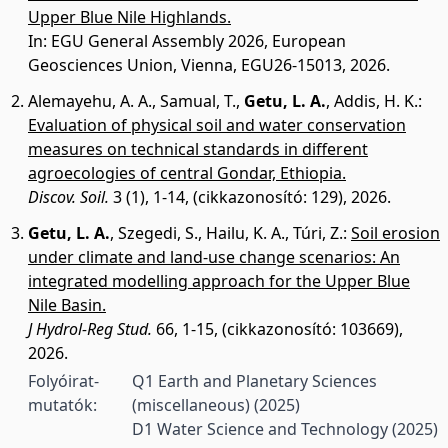
Upper Blue Nile Highlands.
In: EGU General Assembly 2026, European
Geosciences Union, Vienna, EGU26-15013, 2026.
Alemayehu, A. A.
,
Samual, T.
,
Getu, L. A.
,
Addis, H. K.
:
Evaluation of physical soil and water conservation
measures on technical standards in different
agroecologies of central Gondar, Ethiopia.
Discov. Soil.
3 (1), 1-14, (cikkazonosító: 129), 2026.
Getu, L. A.
,
Szegedi, S.
,
Hailu, K. A.
,
Túri, Z.
:
Soil erosion
under climate and land-use change scenarios: An
integrated modelling approach for the Upper Blue
Nile Basin.
J Hydrol-Reg Stud.
66, 1-15, (cikkazonosító: 103669),
2026.
Folyóirat-
Q1 Earth and Planetary Sciences
mutatók:
(miscellaneous)
(2025)
D1 Water Science and Technology
(2025)