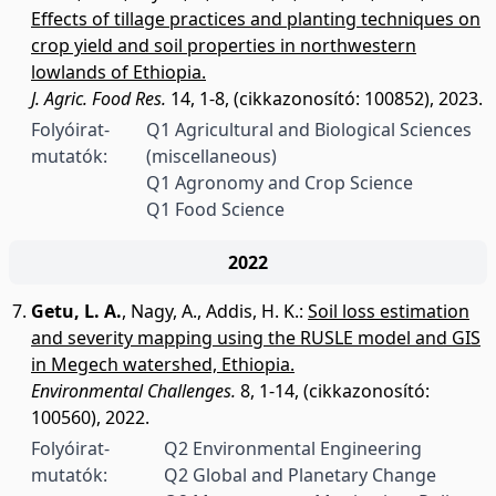
Effects of tillage practices and planting techniques on
crop yield and soil properties in northwestern
lowlands of Ethiopia.
J. Agric. Food Res.
14, 1-8, (cikkazonosító: 100852), 2023.
Folyóirat-
Q1 Agricultural and Biological Sciences
mutatók:
(miscellaneous)
Q1 Agronomy and Crop Science
Q1 Food Science
2022
Getu, L. A.
,
Nagy, A.
,
Addis, H. K.
:
Soil loss estimation
and severity mapping using the RUSLE model and GIS
in Megech watershed, Ethiopia.
Environmental Challenges.
8, 1-14, (cikkazonosító:
100560), 2022.
Folyóirat-
Q2 Environmental Engineering
mutatók:
Q2 Global and Planetary Change