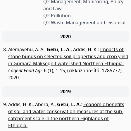
Q2 Management, Monitoring, Policy
and Law
Q2 Pollution
Q2 Waste Management and Disposal
2020
Alemayehu, A. A.
,
Getu, L. A.
,
Addis, H. K.
:
Impacts of
stone bunds on selected soil properties and crop yield
in Gumara-Maksegnit watershed Northern Ethiopia.
Cogent Food Agr.
6 (1), 1-15, (cikkazonosító: 1785777),
2020.
2019
Addis, H. K.
,
Abera, A.
,
Getu, L. A.
:
Economic benefits
of soil and water conservation measures at the sub-
catchment scale in the northern Highlands of
Ethiopia.