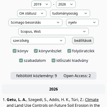
-
beállítások
könyv
könyvrészlet
folyóiratcikk
szabadalom
időszaki kiadvány
feltöltött közlemény: 9
Open Access: 2
2026
Getu, L. A.
,
Szegedi, S.
,
Addis, H. K.
,
Túri, Z.
:
Climate
and Land Use Controls on Future Soil Erosion in the