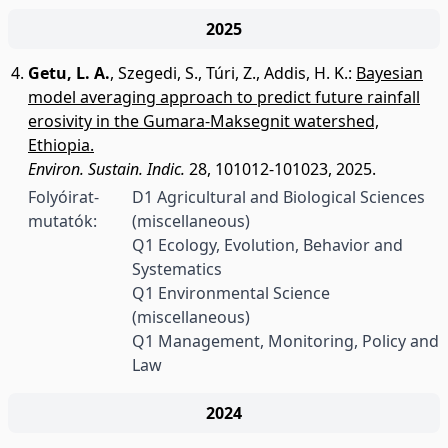
2025
Getu, L. A.
,
Szegedi, S.
,
Túri, Z.
,
Addis, H. K.
:
Bayesian
model averaging approach to predict future rainfall
erosivity in the Gumara-Maksegnit watershed,
Ethiopia.
Environ. Sustain. Indic.
28, 101012-101023, 2025.
Folyóirat-
D1 Agricultural and Biological Sciences
mutatók:
(miscellaneous)
Q1 Ecology, Evolution, Behavior and
Systematics
Q1 Environmental Science
(miscellaneous)
Q1 Management, Monitoring, Policy and
Law
2024