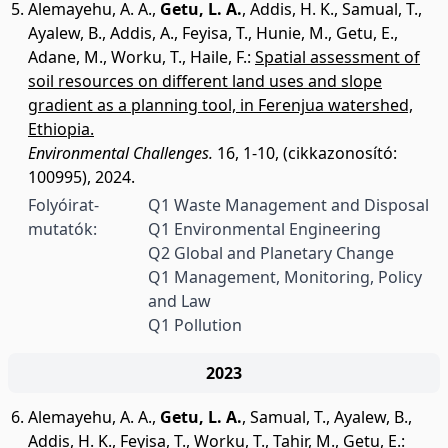
Alemayehu, A. A.
,
Getu, L. A.
,
Addis, H. K.
,
Samual, T.
,
Ayalew, B.
,
Addis, A.
,
Feyisa, T.
,
Hunie, M.
,
Getu, E.
,
Adane, M.
,
Worku, T.
,
Haile, F.
:
Spatial assessment of
soil resources on different land uses and slope
gradient as a planning tool, in Ferenjua watershed,
Ethiopia.
Environmental Challenges.
16, 1-10, (cikkazonosító:
100995), 2024.
Folyóirat-
Q1 Waste Management and Disposal
mutatók:
Q1 Environmental Engineering
Q2 Global and Planetary Change
Q1 Management, Monitoring, Policy
and Law
Q1 Pollution
2023
Alemayehu, A. A.
,
Getu, L. A.
,
Samual, T.
,
Ayalew, B.
,
Addis, H. K.
,
Feyisa, T.
,
Worku, T.
,
Tahir, M.
,
Getu, E.
: