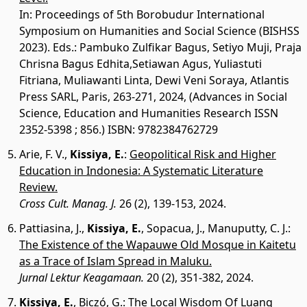
In: Proceedings of 5th Borobudur International
Symposium on Humanities and Social Science (BISHSS
2023). Eds.: Pambuko Zulfikar Bagus, Setiyo Muji, Praja
Chrisna Bagus Edhita,Setiawan Agus, Yuliastuti
Fitriana, Muliawanti Linta, Dewi Veni Soraya, Atlantis
Press SARL, Paris, 263-271, 2024, (Advances in Social
Science, Education and Humanities Research ISSN
2352-5398 ; 856.) ISBN: 9782384762729
Arie, F. V.
,
Kissiya, E.
:
Geopolitical Risk and Higher
Education in Indonesia: A Systematic Literature
Review.
Cross Cult. Manag. J.
26 (2), 139-153, 2024.
Pattiasina, J.
,
Kissiya, E.
,
Sopacua, J.
,
Manuputty, C. J.
:
The Existence of the Wapauwe Old Mosque in Kaitetu
as a Trace of Islam Spread in Maluku.
Jurnal Lektur Keagamaan.
20 (2), 351-382, 2024.
Kissiya, E.
,
Biczó, G.
:
The Local Wisdom Of Luang