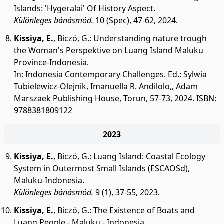
Islands: 'Hygeralai' Of History Aspect.
Különleges bánásmód.
10 (Spec), 47-62, 2024.
Kissiya, E.
,
Biczó, G.
:
Understanding nature trough
the Woman's Perspektive on Luang Island Maluku
Province-Indonesia.
In: Indonesia Contemporary Challenges. Ed.: Sylwia
Tubielewicz-Olejnik, Imanuella R. Andilolo,, Adam
Marszaek Publishing House, Torun, 57-73, 2024. ISBN:
9788381809122
2023
Kissiya, E.
,
Biczó, G.
:
Luang Island: Coastal Ecology
System in Outermost Small Islands (ESCAOSd),
Maluku-Indonesia.
Különleges bánásmód.
9 (1), 37-55, 2023.
Kissiya, E.
,
Biczó, G.
:
The Existence of Boats and
Luang People - Maluku - Indonesia.