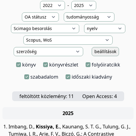
-
beállítások
könyv
könyvrészlet
folyóiratcikk
szabadalom
időszaki kiadvány
feltöltött közlemény: 11
Open Access: 4
2025
Imbang, D.
,
Kissiya, E.
,
Kaunang, S. T. G.
,
Tulung, G. J.
,
Tumiwa, J. R.
,
Arie, F. V.
,
Biczó, G.
:
A Contrastive