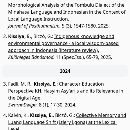
Morphological Analysis of the Tombulu Dialect of the
Minahasa Language and Indonesian in the Context of
Local Language Instruction.
Journal of Posthumanism.
5 (3), 1547-1580, 2025.
Kissiya, E.
,
Biczó, G.
:
Indigenous knowledge and
environmental governance - a local wisdom-based
approach in Indonesia (literature review).
Különleges Bánásmód.
11 (Spec.Iss.), 65-79, 2025.
2024
Fadli, M. R.
,
Kissiya, E.
:
Character Education
Perspective KH. Hasyim Asy'ari's and its Relevance in
the Digital Age.
SwarnaDwipa.
8 (1), 17-30, 2024.
Kalvin, K.
,
Kissiya, E.
,
Biczó, G.
:
Collective Memory and
Luang Language Shift (Ltiery Lgona) at the Lexical
Level.