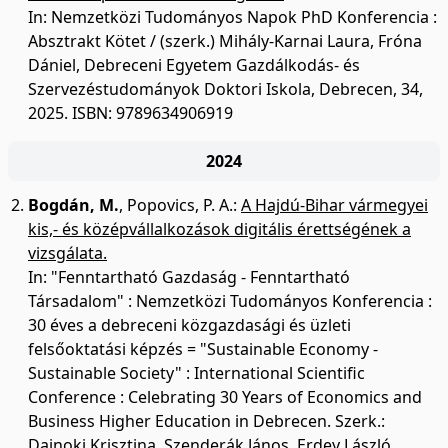
In: Nemzetközi Tudományos Napok PhD Konferencia :
Absztrakt Kötet / (szerk.) Mihály-Karnai Laura, Fróna
Dániel, Debreceni Egyetem Gazdálkodás- és
Szervezéstudományok Doktori Iskola, Debrecen, 34,
2025. ISBN: 9789634906919
2024
Bogdán, M.
,
Popovics, P. A.
:
A Hajdú-Bihar vármegyei
kis,- és középvállalkozások digitális érettségének a
vizsgálata.
In: "Fenntartható Gazdaság - Fenntartható
Társadalom" : Nemzetközi Tudományos Konferencia :
30 éves a debreceni közgazdasági és üzleti
felsőoktatási képzés = "Sustainable Economy -
Sustainable Society" : International Scientific
Conference : Celebrating 30 Years of Economics and
Business Higher Education in Debrecen. Szerk.:
Dajnoki Krisztina, Szenderák János, Erdey László,