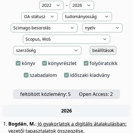
-
beállítások
könyv
könyvrészlet
folyóiratcikk
szabadalom
időszaki kiadvány
feltöltött közlemény: 5
Open Access: 2
2026
Bogdán, M.
:
Jó gyakorlatok a digitális átalakulásban:
vezetői tapasztalatok összegzése.