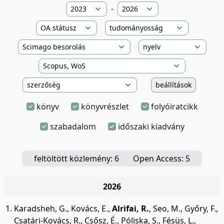
-
beállítások
könyv
könyvrészlet
folyóiratcikk
szabadalom
időszaki kiadvány
feltöltött közlemény: 6
Open Access: 5
2026
Karadsheh, G.
,
Kovács, E.
,
Alrifai, R.
,
Seo, M.
,
Győry, F.
,
Csatári-Kovács, R.
,
Csősz, É.
,
Póliska, S.
,
Fésüs, L.
,