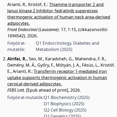
Arianti, R.
,
Kristóf, E.
:
Thiamine transporter 2 and
Janus kinase 2 inhibitor, fedratinib suppresses
thermogenic activation of human neck area-derived
adipocytes.
Front Endocrinol (Lausanne).
17, 1-15, (cikkazonosító:
1694542), 2026.
Folyóirat-
Q1 Endocrinology, Diabetes and
mutatók:
Metabolism
(2025)
Alrifai, R.
,
Seo, M.
,
Karadsheh, G.
,
Mahendra, F. R.
,
Demény, M. Á.
,
Győry, F.
,
Mótyán, J. A.
,
Fésüs, L.
,
Kristóf,
E.
,
Arianti, R.
:
Transferrin receptor 1-mediated iron
uptake supports thermogenic activation in human
cervical-derived adipocytes.
FEBS Lett.
[Epub ahead of print], 2026.
Folyóirat-mutatók:
Q1 Biochemistry
(2025)
D1 Biophysics
(2025)
Q2 Cell Biology
(2025)
Q2 Genetics
(2025)