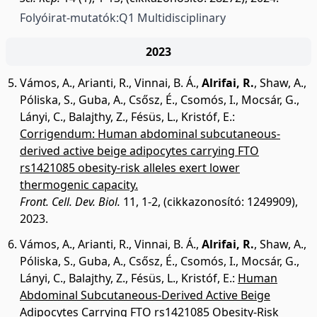
Folyóirat-mutatók:
Q1 Multidisciplinary
2023
Vámos, A.
,
Arianti, R.
,
Vinnai, B. Á.
,
Alrifai, R.
,
Shaw, A.
,
Póliska, S.
,
Guba, A.
,
Csősz, É.
,
Csomós, I.
,
Mocsár, G.
,
Lányi, C.
,
Balajthy, Z.
,
Fésüs, L.
,
Kristóf, E.
:
Corrigendum: Human abdominal subcutaneous-
derived active beige adipocytes carrying FTO
rs1421085 obesity-risk alleles exert lower
thermogenic capacity.
Front. Cell. Dev. Biol.
11, 1-2, (cikkazonosító: 1249909),
2023.
Vámos, A.
,
Arianti, R.
,
Vinnai, B. Á.
,
Alrifai, R.
,
Shaw, A.
,
Póliska, S.
,
Guba, A.
,
Csősz, É.
,
Csomós, I.
,
Mocsár, G.
,
Lányi, C.
,
Balajthy, Z.
,
Fésüs, L.
,
Kristóf, E.
:
Human
Abdominal Subcutaneous-Derived Active Beige
Adipocytes Carrying FTO rs1421085 Obesity-Risk