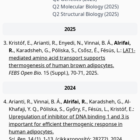
Q2 Molecular Biology
(2025)
Q2 Structural Biology
(2025)
2025
Kristóf, E.
,
Arianti, R.
,
Enyedi, N.
,
Vinnai, B. Á.
,
Alrifai,
R.
,
Karadsheh, G.
,
Póliska, S.
,
Csősz, É.
,
Fésüs, L.
:
LAT1-
mediated amino acid transport supports
thermogenesis of human brown adipocytes.
FEBS Open Bio.
15 (Suppl.), 70-71, 2025.
2024
Arianti, R.
,
Vinnai, B. Á.
,
Alrifai, R.
,
Karadsheh, G.
,
Al-
Khafaji, Y. Q.
,
Póliska, S.
,
Győry, F.
,
Fésüs, L.
,
Kristóf, E.
:
Upregulation of inhibitor of DNA binding 1 and 3 is
important for efficient thermogenic response in
human adipocytes.
Sci. Rep.
14 (1), 1-13, (cikkazonosító: 28272), 2024.