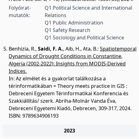
Folyóirat-
Q1 Political Science and International
mutatók:
Relations
Q1 Public Administration
Q1 Safety Research
Q1 Sociology and Political Science
Benhizia, R.
,
Saidi, F. A.
,
Aib, H.
,
Ata, B.
:
Spatiotemporal
Dynamics of Drought Conditions in Constantine,
Algeria (2002-2022): Insights from MODIS-Derived
Indices.
In: Az elmélet és a gyakorlat találkozása a
térinformatikában = Theory meets practice in GIS :
Debreceni Egyetem Térinformatikai Konferencia és
Szakkiállítás/ szerk. Abriha-Molnár Vanda Éva,
Debreceni Egyetemi Kiadó, Debrecen, 309-317, 2024.
ISBN: 9789634906193
2023