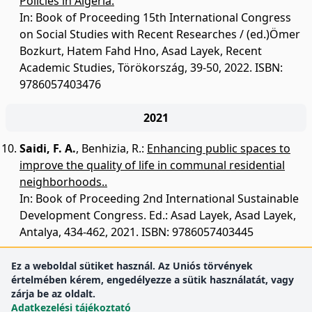
Policies in Algeria.
In: Book of Proceeding 15th International Congress
on Social Studies with Recent Researches / (ed.)Ömer
Bozkurt, Hatem Fahd Hno, Asad Layek, Recent
Academic Studies, Törökország, 39-50, 2022. ISBN:
9786057403476
2021
Saidi, F. A.
,
Benhizia, R.
:
Enhancing public spaces to
improve the quality of life in communal residential
neighborhoods..
In: Book of Proceeding 2nd International Sustainable
Development Congress. Ed.: Asad Layek, Asad Layek,
Antalya, 434-462, 2021. ISBN: 9786057403445
Ez a weboldal sütiket használ. Az Uniós törvények
értelmében kérem, engedélyezze a sütik használatát, vagy
zárja be az oldalt.
Adatkezelési tájékoztató