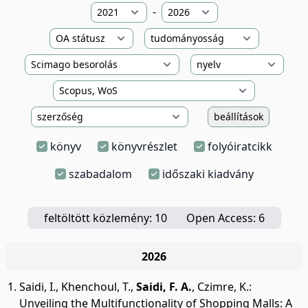
-
beállítások
könyv
könyvrészlet
folyóiratcikk
szabadalom
időszaki kiadvány
feltöltött közlemény: 10
Open Access: 6
2026
Saidi, I.
,
Khenchoul, T.
,
Saidi, F. A.
,
Czimre, K.
:
Unveiling the Multifunctionality of Shopping Malls: A