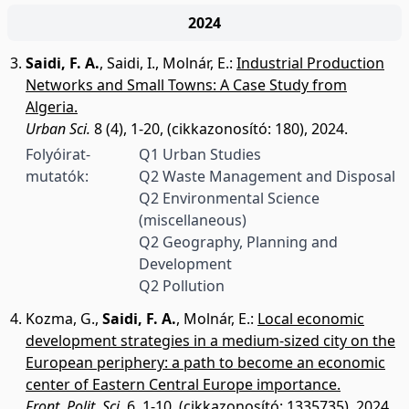
2024
Saidi, F. A.
,
Saidi, I.
,
Molnár, E.
:
Industrial Production
Networks and Small Towns: A Case Study from
Algeria.
Urban Sci.
8 (4), 1-20, (cikkazonosító: 180), 2024.
Folyóirat-
Q1 Urban Studies
mutatók:
Q2 Waste Management and Disposal
Q2 Environmental Science
(miscellaneous)
Q2 Geography, Planning and
Development
Q2 Pollution
Kozma, G.
,
Saidi, F. A.
,
Molnár, E.
:
Local economic
development strategies in a medium-sized city on the
European periphery: a path to become an economic
center of Eastern Central Europe importance.
Front. Polit. Sci.
6, 1-10, (cikkazonosító: 1335735), 2024.