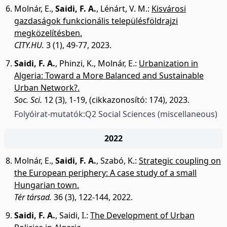
Molnár, E.
,
Saidi, F. A.
,
Lénárt, V. M.
:
Kisvárosi
gazdaságok funkcionális településföldrajzi
megközelítésben.
CITY.HU.
3 (1), 49-77, 2023.
Saidi, F. A.
,
Phinzi, K.
,
Molnár, E.
:
Urbanization in
Algeria: Toward a More Balanced and Sustainable
Urban Network?.
Soc. Sci.
12 (3), 1-19, (cikkazonosító: 174), 2023.
Folyóirat-mutatók:
Q2 Social Sciences (miscellaneous)
2022
Molnár, E.
,
Saidi, F. A.
,
Szabó, K.
:
Strategic coupling on
the European periphery: A case study of a small
Hungarian town.
Tér társad.
36 (3), 122-144, 2022.
Saidi, F. A.
,
Saidi, I.
:
The Development of Urban