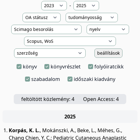
-
beállítások
könyv
könyvrészlet
folyóiratcikk
szabadalom
időszaki kiadvány
feltöltött közlemény: 4
Open Access: 4
2025
Korpás, K. L.
,
Mokánszki, A.
,
Beke, L.
,
Méhes, G.
,
Chang Chien, Y. C.
:
Pediatric Cutaneous Anaplastic