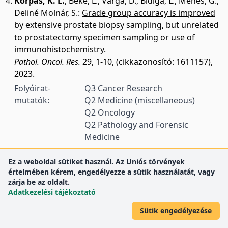
Korpás, K. L.
,
Beke, L.
,
Varga, D.
,
Bidiga, L.
,
Méhes, G.
,
Deliné Molnár, S.
:
Grade group accuracy is improved
by extensive prostate biopsy sampling, but unrelated
to prostatectomy specimen sampling or use of
immunohistochemistry.
Pathol. Oncol. Res.
29, 1-10, (cikkazonosító: 1611157),
2023.
Folyóirat-
Q3 Cancer Research
mutatók:
Q2 Medicine (miscellaneous)
Q2 Oncology
Q2 Pathology and Forensic
Medicine
Ez a weboldal sütiket használ. Az Uniós törvények
értelmében kérem, engedélyezze a sütik használatát, vagy
zárja be az oldalt.
Adatkezelési tájékoztató
Sütik engedélyezése
DEENK
Debreceni Egyetem
© 2012 Debreceni Egyetem