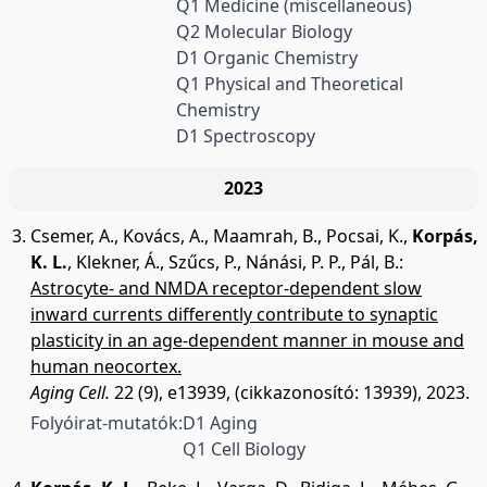
Q1 Medicine (miscellaneous)
Q2 Molecular Biology
D1 Organic Chemistry
Q1 Physical and Theoretical
Chemistry
D1 Spectroscopy
2023
Csemer, A.
,
Kovács, A.
,
Maamrah, B.
,
Pocsai, K.
,
Korpás,
K. L.
,
Klekner, Á.
,
Szűcs, P.
,
Nánási, P. P.
,
Pál, B.
:
Astrocyte- and NMDA receptor-dependent slow
inward currents differently contribute to synaptic
plasticity in an age-dependent manner in mouse and
human neocortex.
Aging Cell.
22 (9), e13939, (cikkazonosító: 13939), 2023.
Folyóirat-mutatók:
D1 Aging
Q1 Cell Biology