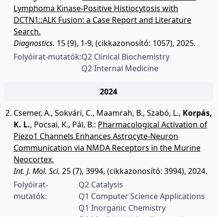
Lymphoma Kinase-Positive Histiocytosis with
DCTN1::ALK Fusion: a Case Report and Literature
Search.
Diagnostics.
15 (9), 1-9, (cikkazonosító: 1057), 2025.
Folyóirat-mutatók:
Q2 Clinical Biochemistry
Q2 Internal Medicine
2024
Csemer, A.
,
Sokvári, C.
,
Maamrah, B.
,
Szabó, L.
,
Korpás,
K. L.
,
Pocsai, K.
,
Pál, B.
:
Pharmacological Activation of
Piezo1 Channels Enhances Astrocyte-Neuron
Communication via NMDA Receptors in the Murine
Neocortex.
Int. J. Mol. Sci.
25 (7), 3994, (cikkazonosító: 3994), 2024.
Folyóirat-
Q2 Catalysis
mutatók:
Q1 Computer Science Applications
Q1 Inorganic Chemistry