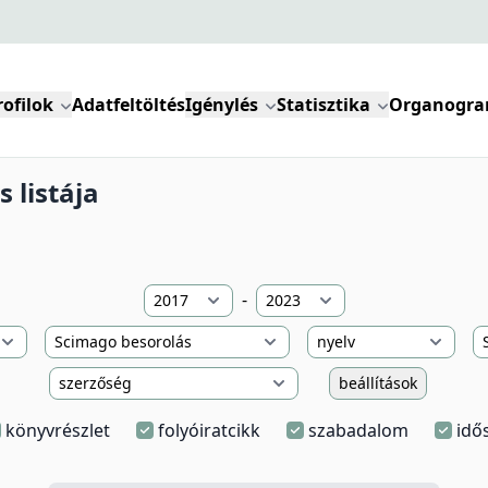
rofilok
Adatfeltöltés
Igénylés
Statisztika
Organogr
 listája
-
beállítások
könyvrészlet
folyóiratcikk
szabadalom
idő