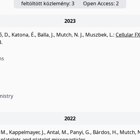
feltöltött közlemény: 3
Open Access: 2
2023
, D.
,
Katona, É.
,
Balla, J.
,
Mutch, N. J.
,
Muszbek, L.
:
Cellular 
3.
ns
mistry
2022
 M.
,
Kappelmayer, J.
,
Antal, M.
,
Panyi, G.
,
Bárdos, H.
,
Mutch, N.
 platelets and platelet microparticles.