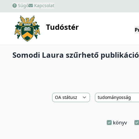
Súgó
Kapcsolat
Tudóstér
P
Somodi Laura szűrhető publikációs
könyv