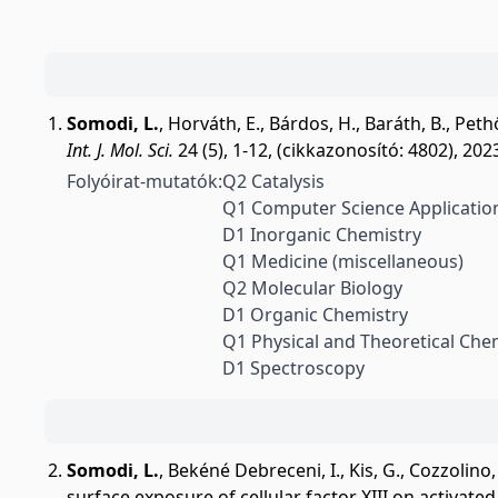
Somodi, L.
,
Horváth, E.
,
Bárdos, H.
,
Baráth, B.
,
Pethő
Int. J. Mol. Sci.
24 (5), 1-12, (cikkazonosító: 4802), 202
Folyóirat-mutatók:
Q2 Catalysis
Q1 Computer Science Applicatio
D1 Inorganic Chemistry
Q1 Medicine (miscellaneous)
Q2 Molecular Biology
D1 Organic Chemistry
Q1 Physical and Theoretical Che
D1 Spectroscopy
Somodi, L.
,
Bekéné Debreceni, I.
,
Kis, G.
,
Cozzolino,
surface exposure of cellular factor XIII on activated