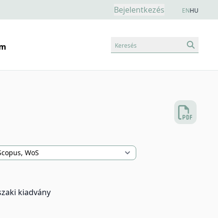
Bejelentkezés
EN
HU
Keresés
am
szaki kiadvány