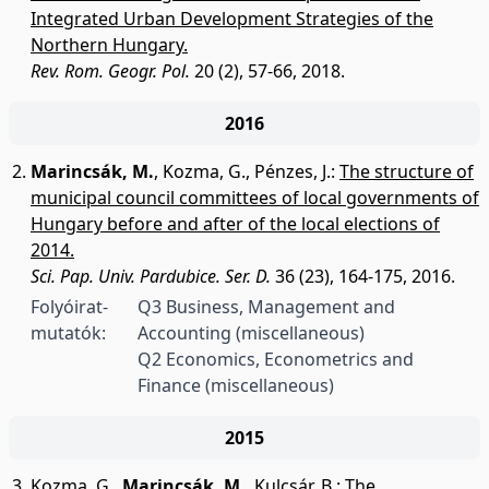
Integrated Urban Development Strategies of the
Northern Hungary.
Rev. Rom. Geogr. Pol.
20 (2), 57-66, 2018.
2016
Marincsák, M.
,
Kozma, G.
,
Pénzes, J.
:
The structure of
municipal council committees of local governments of
Hungary before and after of the local elections of
2014.
Sci. Pap. Univ. Pardubice. Ser. D.
36 (23), 164-175, 2016.
Folyóirat-
Q3 Business, Management and
mutatók:
Accounting (miscellaneous)
Q2 Economics, Econometrics and
Finance (miscellaneous)
2015
Kozma, G.
,
Marincsák, M.
,
Kulcsár, B.
:
The