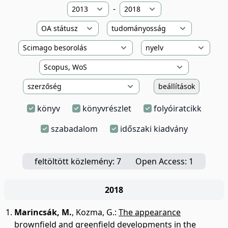
-
beállítások
könyv
könyvrészlet
folyóiratcikk
szabadalom
időszaki kiadvány
feltöltött közlemény: 7
Open Access: 1
2018
Marincsák, M.
,
Kozma, G.
:
The appearance
brownfield and greenfield developments in the