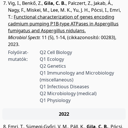
Vig, I.
,
Benkő, Z.
,
Gila, C. B.
,
Palczert, Z.
,
Jakab, Á.
,
Nagy, F.
,
Miskei, M.
,
Lee, M. K.
,
Yu, J. H.
,
Pócsi, I.
,
Emri,
T.
:
Functional characterization of genes encoding
cadmium pumping P1B-type ATPases in Aspergillus
fumigatus and Aspergillus nidulans.
Microbiol Spectr.
11 (5), 1-14, (cikkazonosító: 00283),
2023.
Folyóirat-
Q2 Cell Biology
mutatók:
Q1 Ecology
Q2 Genetics
Q1 Immunology and Microbiology
(miscellaneous)
Q1 Infectious Diseases
Q2 Microbiology (medical)
Q1 Physiology
2022
Emri, T.
,
Sümegi-Győri, V. M.
,
Páll, K.
,
Gila, C. B.
,
Pócsi,