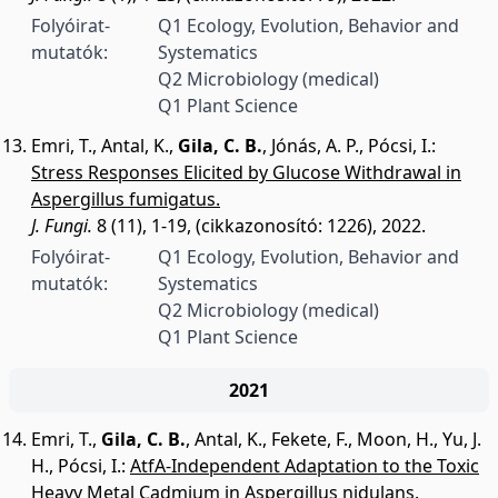
Folyóirat-
Q1 Ecology, Evolution, Behavior and
mutatók:
Systematics
Q2 Microbiology (medical)
Q1 Plant Science
Emri, T.
,
Antal, K.
,
Gila, C. B.
,
Jónás, A. P.
,
Pócsi, I.
:
Stress Responses Elicited by Glucose Withdrawal in
Aspergillus fumigatus.
J. Fungi.
8 (11), 1-19, (cikkazonosító: 1226), 2022.
Folyóirat-
Q1 Ecology, Evolution, Behavior and
mutatók:
Systematics
Q2 Microbiology (medical)
Q1 Plant Science
2021
Emri, T.
,
Gila, C. B.
,
Antal, K.
,
Fekete, F.
,
Moon, H.
,
Yu, J.
H.
,
Pócsi, I.
:
AtfA-Independent Adaptation to the Toxic
Heavy Metal Cadmium in Aspergillus nidulans.