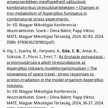
anyagcseréjében megfigyelhető változások
kombinatorikus stresszkísérletekben = Changes in
iron metabolism of Aspergillus fumigatus in
combinatorial stress experiments.
In: VII. Magyar Mikológiai Konferencia :
Absztraktkötet. Szerk.:: Dima Bálint; Papp Viktor,
MATE, Magyar Mikológiai Társaság, 2024, 82-83, 2024.
ISBN: 9789636230982(pdf)
Vig, I.
,
Szarka, M.
,
Fenyvesi, A.
,
Gila, C. B.
,
Antal, K.
,
Szikszai, Z.
,
Pócsi, I.
,
Emri, T.
:
Az űrutazás potyautasai -
protonsugárzásra adott stresszválaszok az
Aspergillus nidulans modellorganizmusban = The
stowaways of space travel - stress responses to
proton irradiation in the model organism Aspergillus
nidulans.
In: VII. Magyar Mikológiai Konferencia :
Absztraktkötet. Szerk.:: Dima Bálint; Papp Viktor,
MATE, Magyar Mikológiai Társaság, 2024, 36-37, 2024.