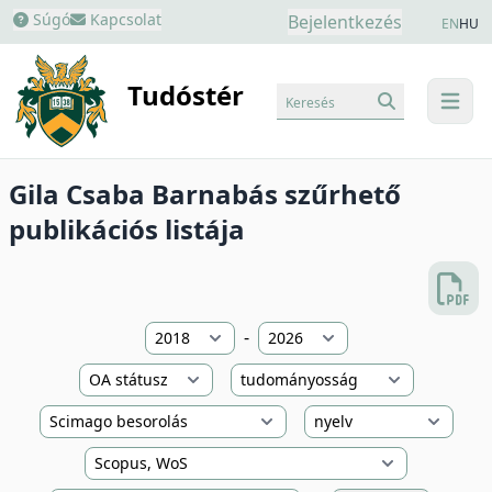
Súgó
Kapcsolat
Bejelentkezés
EN
HU
Tudóstér
Keresés
menu
Gila Csaba Barnabás szűrhető
publikációs listája
-