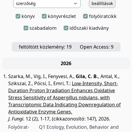
beállítások
könyv
könyvrészlet
folyóiratcikk
szabadalom
időszaki kiadvány
feltöltött közlemény: 19
Open Access: 9
2026
Szarka, M.
,
Vig, I.
,
Fenyvesi, A.
,
Gila, C. B.
,
Antal, K.
,
Szikszai, Z.
,
Pócsi, I.
,
Emri, T.
:
Low-Intensity, Short-
Duration Proton Irradiation Enhances Oxidative
Stress Sensitivity of Aspergillus nidulans, with
Transcriptomic Data Indicating Downregulation of
Antioxidative Enzyme Genes.
J. Fungi.
12 (2), 1-17, (cikkazonosító: 147), 2026.
Folyóirat-
Q1 Ecology, Evolution, Behavior and