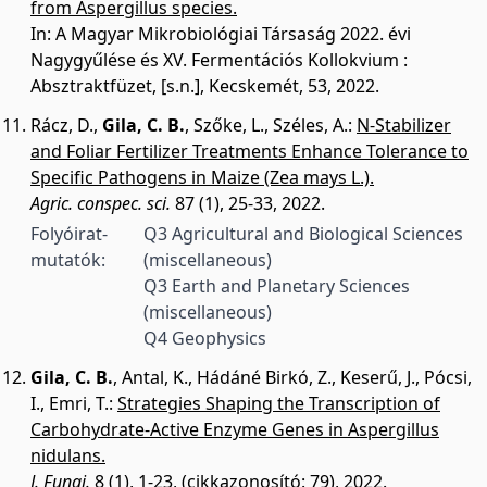
from Aspergillus species.
In: A Magyar Mikrobiológiai Társaság 2022. évi
Nagygyűlése és XV. Fermentációs Kollokvium :
Absztraktfüzet, [s.n.], Kecskemét, 53, 2022.
Rácz, D.
,
Gila, C. B.
,
Szőke, L.
,
Széles, A.
:
N-Stabilizer
and Foliar Fertilizer Treatments Enhance Tolerance to
Specific Pathogens in Maize (Zea mays L.).
Agric. conspec. sci.
87 (1), 25-33, 2022.
Folyóirat-
Q3 Agricultural and Biological Sciences
mutatók:
(miscellaneous)
Q3 Earth and Planetary Sciences
(miscellaneous)
Q4 Geophysics
Gila, C. B.
,
Antal, K.
,
Hádáné Birkó, Z.
,
Keserű, J.
,
Pócsi,
I.
,
Emri, T.
:
Strategies Shaping the Transcription of
Carbohydrate-Active Enzyme Genes in Aspergillus
nidulans.
J. Fungi.
8 (1), 1-23, (cikkazonosító: 79), 2022.