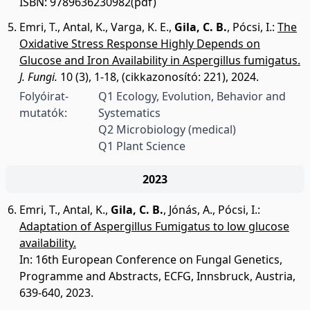
ISBN: 9789636230982(pdf)
Emri, T.
,
Antal, K.
,
Varga, K. E.
,
Gila, C. B.
,
Pócsi, I.
:
The
Oxidative Stress Response Highly Depends on
Glucose and Iron Availability in Aspergillus fumigatus.
J. Fungi.
10 (3), 1-18, (cikkazonosító: 221), 2024.
Folyóirat-
Q1 Ecology, Evolution, Behavior and
mutatók:
Systematics
Q2 Microbiology (medical)
Q1 Plant Science
2023
Emri, T.
,
Antal, K.
,
Gila, C. B.
,
Jónás, A.
,
Pócsi, I.
:
Adaptation of Aspergillus Fumigatus to low glucose
availability.
In: 16th European Conference on Fungal Genetics,
Programme and Abstracts, ECFG, Innsbruck, Austria,
639-640, 2023.