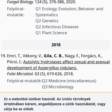
Fungal Biology.
124 (5), 376-386, 2020.
Folyóirat-
Q1 Ecology, Evolution, Behavior and
mutatók:
Systematics
Q2 Genetics
Q2 Infectious Diseases
Q1 Plant Science
2018
Emri, T.
,
Vékony, V.
,
Gila, C. B.
,
Nagy, F.
,
Forgács, K.
,
Pócsi, I.
:
Autolytic hydrolases affect sexual and asexual
development of Aspergillus nidulans.
Folia Microbiol.
63 (5), 619-626, 2018.
Folyóirat-mutatók:
Q2 Medicine (miscellaneous)
Q3 Microbiology
Ez a weboldal sütiket használ. Az Uniós törvények
értelmében kérem, engedélyezze a sütik használatát, vagy
zárja be az oldalt.