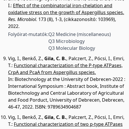
I.
:
Effect of the combinatorial iron-chelation and
oxidative stress on the growth of Aspergillus species.
Res. Microbiol.
173 (8), 1-3, (cikkazonosító: 103969),
2022.
Folyóirat-mutatók:
Q2 Medicine (miscellaneous)
Q3 Microbiology
Q3 Molecular Biology
Vig, I.
,
Benkő, Z.
,
Gila, C. B.
,
Palczert, Z.
,
Pócsi, I.
,
Emri,
T.
:
Functional characterization of the P-type ATPases,
CrpA and PcaA from Aspergillus species.
In: Biotechnology at the University of Debrecen-2022 :
International Symposium : Abstract book, Institute of
Biotechnology and Central Laboratory of Agricultural
and Food Porduct, University of Debrecen, Debrecen,
46-47, 2022. ISBN: 9789634904687
Vig, I.
,
Benkő, Z.
,
Gila, C. B.
,
Palczert, Z.
,
Pócsi, I.
,
Emri,
T.
:
Functional characterization of two p-type ATPases