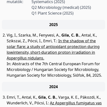
mutatók:
Systematics
(2025)
Q2 Microbiology (medical)
(2025)
Q1 Plant Science
(2025)
2025
Vig, I.
,
Szarka, M.
,
Fenyvesi, A.
,
Gila, C. B.
,
Antal, K.
,
Szikszai, Z.
,
Pócsi, I.
,
Emri, T.
:
In the shadow of the
solar flare: a study of antioxidant protection during
lowintensity, short-duration proton irradiation in
Aspergillus nidulans.
In: Abstracts of the 7th Central European Forum for
Microbiology / Hungarian Society for Microbiology,
Hungarian Society for Microbiology, Siófok, 84, 2025.
2024
Emri, T.
,
Antal, K.
,
Gila, C. B.
,
Varga, K. E.
,
Pákozdi, K.
,
Wunderlich, V.
,
Pócsi, I.
:
Az Aspergillus fumigatus vas