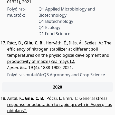
01321), 2021.
Folyóirat-
Q1 Applied Microbiology and
mutatók:
Biotechnology
Q1 Biotechnology
Q1 Ecology
D1 Food Science
Rácz, D.
,
Gila, C. B.
,
Horváth, É.
,
Illés, Á.
,
Széles, A.
:
The
efficiency of nitrogen stabilizer at different soil
temperatures on the physiological development and
productivity of maize (Zea mays L.).
Agron. Res.
19 (4), 1888-1900, 2021.
Folyóirat-mutatók:
Q3 Agronomy and Crop Science
2020
Antal, K.
,
Gila, C. B.
,
Pócsi, I.
,
Emri, T.
:
General stress
response or adaptation to rapid growth in Aspergillus
nidulans?.