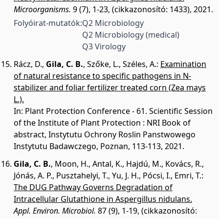
Microorganisms.
9 (7), 1-23, (cikkazonosító: 1433), 2021.
Folyóirat-mutatók:
Q2 Microbiology
Q2 Microbiology (medical)
Q3 Virology
Rácz, D.
,
Gila, C. B.
,
Szőke, L.
,
Széles, A.
:
Examination
of natural resistance to specific pathogens in N-
stabilizer and foliar fertilizer treated corn (Zea mays
L.).
In: Plant Protection Conference - 61. Scientific Session
of the Institute of Plant Protection : NRI Book of
abstract, Instytutu Ochrony Roslin Panstwowego
Instytutu Badawczego, Poznan, 113-113, 2021.
Gila, C. B.
,
Moon, H.
,
Antal, K.
,
Hajdú, M.
,
Kovács, R.
,
Jónás, A. P.
,
Pusztahelyi, T.
,
Yu, J. H.
,
Pócsi, I.
,
Emri, T.
:
The DUG Pathway Governs Degradation of
Intracellular Glutathione in Aspergillus nidulans.
Appl. Environ. Microbiol.
87 (9), 1-19, (cikkazonosító: