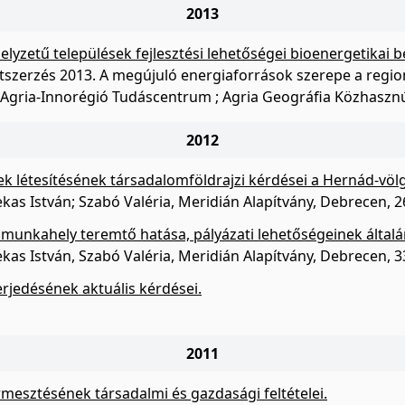
2013
elyzetű települések fejlesztési lehetőségei bioenergetikai
etszerzés 2013. A megújuló energiaforrások szerepe a regioná
 ; Agria-Innorégió Tudáscentrum ; Agria Geográfia Közhasznú
2012
 létesítésének társadalomföldrajzi kérdései a Hernád-völg
zekas István; Szabó Valéria, Meridián Alapítvány, Debrecen,
munkahely teremtő hatása, pályázati lehetőségeinek által
zekas István, Szabó Valéria, Meridián Alapítvány, Debrecen,
rjedésének aktuális kérdései.
2011
mesztésének társadalmi és gazdasági feltételei.