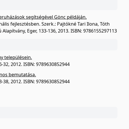
 beruházások segítségével Gönc példáján.
lis fejlesztésben. Szerk.: Pajtókné Tari Ilona, Tóth
 Alapítvány, Eger, 133-136, 2013. ISBN: 9786155297113
y településein.
 26-32, 2012. ISBN: 9789630852944
ános bemutatása.
 33-38, 2012. ISBN: 9789630852944