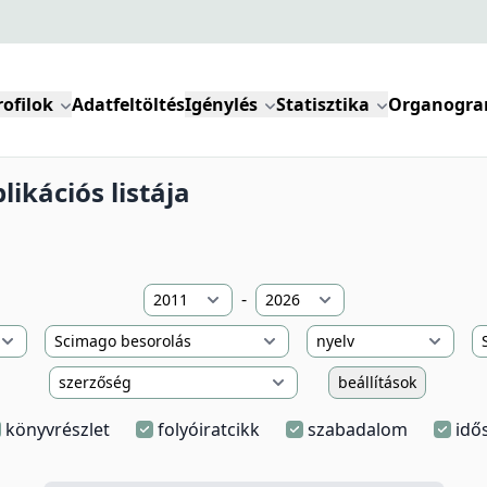
rofilok
Adatfeltöltés
Igénylés
Statisztika
Organogr
ikációs listája
-
beállítások
könyvrészlet
folyóiratcikk
szabadalom
idő