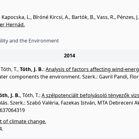
,
Kapocska, L.
,
Bíróné Kircsi, A.
,
Bartók, B.
,
Vass, R.
,
Pénzes, J.
iver Hernád.
lity and the Environment
2014
,
Tóth, T.
,
Tóth, J. B.
:
Analysis of factors affecting wind-ener
ter components the environment. Szerk.: Gavril Pandi, Flori
óth, J. B.
,
Tóth, T.
:
A szélpotenciált befolyásoló tényezők vi
lás. Szerk.: Szabó Valéria, Fazekas István, MTA Debreceni 
9637064319
t of climate change.
4.