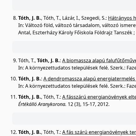
Tóth, J. B.
,
Tóth, T.
,
Lázár, I.
,
Szegedi, S.
:
Hátrányos h
In: Változó föld, változó társadalom, változó ismer
Antal, Eszterházy Károly Főiskola Földrajz Tanszék
Tóth, T.
,
Tóth, J. B.
:
A biomassza alapú falufűtőművek
In: A környezettudatos települések felé. Szerk.: Fa
Tóth, J. B.
:
A dendromassza alapú energiatermelés 
In: A környezettudatos települések felé. Szerk.: Fa
Tóth, J. B.
,
Tóth, T.
:
A fásszárú energianövények elte
Értékálló Aranykorona.
12 (3), 15-17, 2012.
Tóth, J. B.
,
Tóth, T.
:
A fás szárú energianövények ter