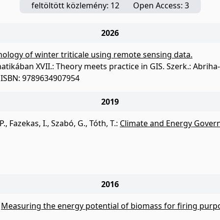
feltöltött közlemény: 12
Open Access: 3
2026
nology of winter triticale using remote sensing data.
rmatikában XVII.: Theory meets practice in GIS. Szerk.: Abr
. ISBN: 9789634907954
2019
P.
,
Fazekas, I.
,
Szabó, G.
,
Tóth, T.
:
Climate and Energy Govern
2016
:
Measuring the energy potential of biomass for firing purpo