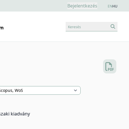
Bejelentkezés
EN
HU
Keresés
am
szaki kiadvány