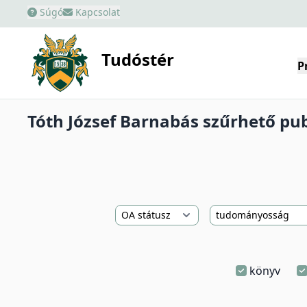
Súgó
Kapcsolat
Tudóstér
P
Tóth József Barnabás szűrhető publ
könyv