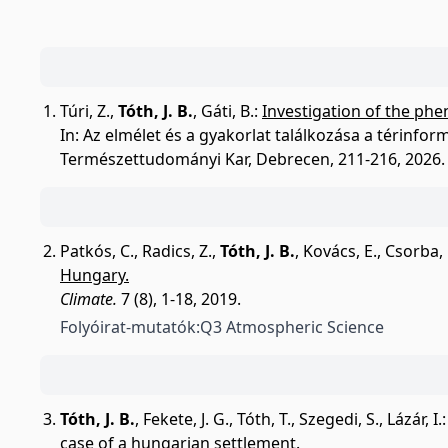
Túri, Z.
,
Tóth, J. B.
,
Gáti, B.
:
Investigation of the phe
In: Az elmélet és a gyakorlat találkozása a térinfo
Természettudományi Kar, Debrecen, 211-216, 2026
Patkós, C.
,
Radics, Z.
,
Tóth, J. B.
,
Kovács, E.
,
Csorba, 
Hungary.
Climate.
7 (8), 1-18, 2019.
Folyóirat-mutatók:
Q3 Atmospheric Science
Tóth, J. B.
,
Fekete, J. G.
,
Tóth, T.
,
Szegedi, S.
,
Lázár, I.
case of a hungarian settlement.