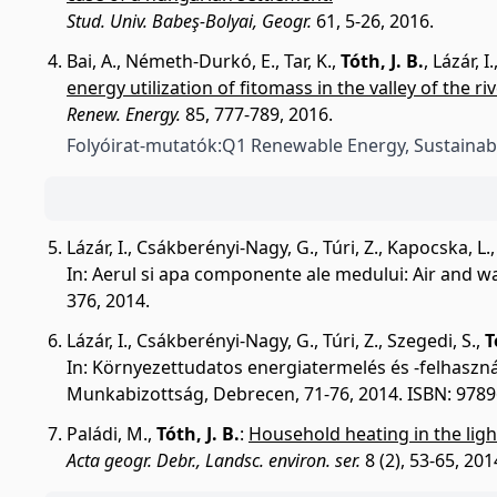
Stud. Univ. Babeş-Bolyai, Geogr.
61, 5-26, 2016.
Bai, A.
,
Németh-Durkó, E.
,
Tar, K.
,
Tóth, J. B.
,
Lázár, I.
energy utilization of fitomass in the valley of the r
Renew. Energy.
85, 777-789, 2016.
Folyóirat-mutatók:
Q1 Renewable Energy, Sustainabi
Lázár, I.
,
Csákberényi-Nagy, G.
,
Túri, Z.
,
Kapocska, L.
In: Aerul si apa componente ale medului: Air and wa
376, 2014.
Lázár, I.
,
Csákberényi-Nagy, G.
,
Túri, Z.
,
Szegedi, S.
,
T
In: Környezettudatos energiatermelés és -felhaszná
Munkabizottság, Debrecen, 71-76, 2014. ISBN: 978
Paládi, M.
,
Tóth, J. B.
:
Household heating in the ligh
Acta geogr. Debr., Landsc. environ. ser.
8 (2), 53-65, 201