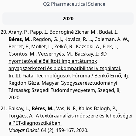
Q2 Pharmaceutical Science
2020
Arany, P.
,
Papp, I.
,
Bodroginé Zichar, M.
,
Budai, I.
,
Béres, M.
,
Regdon, G. J.
,
Kovács, R. L.
,
Coleman, A. W.
,
Perret, F.
,
Mollet, L.
,
Zelkó, R.
,
Kazsoki, A.
,
Elek, J.
,
Csontos, M.
,
Vecsernyés, M.
,
Bácskay, I.
:
3D
nyomtatóval előállított implantátumok
anyagszerkezeti és biokompatibilitási vizsgálatai.
In: III. Fiatal Technológusok Fóruma / Benkő Ernő, ifj.
Regdon Géza, Magyar Gyógyszerésztudományi
Társaság; Szegedi Tudományegyetem, Szeged, 8,
2020.
Balkay, L.
,
Béres, M.
,
Vas, N. F.
,
Kallos-Balogh, P.
,
Forgács, A.
:
A textúraanalízis módszere és lehetőségei
a PET-diagnosztikában.
Magyar Onkol.
64 (2), 159-167, 2020.