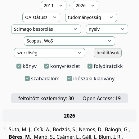
-
beállítások
könyv
könyvrészlet
folyóiratcikk
szabadalom
időszaki kiadvány
feltöltött közlemény: 30
Open Access: 19
2026
Suta, M. J.
,
Csík, A.
,
Bodzás, S.
,
Nemes, D.
,
Balogh, G.
,
Béres, M.
,
Manó, S.
,
Csámer, L.
,
Gáll, J.
,
Blum, I. R.
,