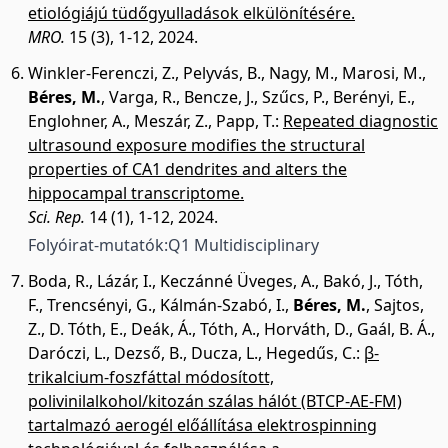
etiológiájú tüdőgyulladások elkülönítésére.
MRO.
15 (3), 1-12, 2024.
Winkler-Ferenczi, Z.
,
Pelyvás, B.
,
Nagy, M.
,
Marosi, M.
,
Béres, M.
,
Varga, R.
,
Bencze, J.
,
Szűcs, P.
,
Berényi, E.
,
Englohner, A.
,
Meszár, Z.
,
Papp, T.
:
Repeated diagnostic
ultrasound exposure modifies the structural
properties of CA1 dendrites and alters the
hippocampal transcriptome.
Sci. Rep.
14 (1), 1-12, 2024.
Folyóirat-mutatók:
Q1 Multidisciplinary
Boda, R.
,
Lázár, I.
,
Keczánné Üveges, A.
,
Bakó, J.
,
Tóth,
F.
,
Trencsényi, G.
,
Kálmán-Szabó, I.
,
Béres, M.
,
Sajtos,
Z.
,
D. Tóth, E.
,
Deák, Á.
,
Tóth, A.
,
Horváth, D.
,
Gaál, B. Á.
,
Daróczi, L.
,
Dezső, B.
,
Ducza, L.
,
Hegedűs, C.
:
β-
trikalcium-foszfáttal módosított,
polivinilalkohol/kitozán szálas hálót (BTCP-AE-FM)
tartalmazó aerogél előállítása elektrospinning