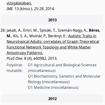
vizsgálatában.
IME.
13 (klnsz.), 25-28, 2014.
2013
Jakab, A.
,
Emri, M.
,
Spisák, T.
,
Szemán-Nagy, A.
,
Béres,
M.
,
Kis, S. A.
,
Molnár, P.
,
Berényi, E.
:
Autistic Traits in
Neurotypical Adults: correlates of Graph Theoretical
Functional Network Topology and White Matter
Anisotropy Patterns.
PLoS One.
8 (4), e60982, 2013.
Folyóirat-
D1 Agricultural and Biological Sciences
mutatók:
(miscellaneous)
Q1 Biochemistry, Genetics and Molecular
Biology (miscellaneous)
D1 Medicine (miscellaneous)
2012