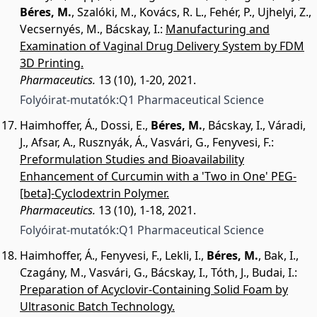
Béres, M.
,
Szalóki, M.
,
Kovács, R. L.
,
Fehér, P.
,
Ujhelyi, Z.
,
Vecsernyés, M.
,
Bácskay, I.
:
Manufacturing and
Examination of Vaginal Drug Delivery System by FDM
3D Printing.
Pharmaceutics.
13 (10), 1-20, 2021.
Folyóirat-mutatók:
Q1 Pharmaceutical Science
Haimhoffer, Á.
,
Dossi, E.
,
Béres, M.
,
Bácskay, I.
,
Váradi,
J.
,
Afsar, A.
,
Rusznyák, Á.
,
Vasvári, G.
,
Fenyvesi, F.
:
Preformulation Studies and Bioavailability
Enhancement of Curcumin with a 'Two in One' PEG-
[beta]-Cyclodextrin Polymer.
Pharmaceutics.
13 (10), 1-18, 2021.
Folyóirat-mutatók:
Q1 Pharmaceutical Science
Haimhoffer, Á.
,
Fenyvesi, F.
,
Lekli, I.
,
Béres, M.
,
Bak, I.
,
Czagány, M.
,
Vasvári, G.
,
Bácskay, I.
,
Tóth, J.
,
Budai, I.
:
Preparation of Acyclovir-Containing Solid Foam by
Ultrasonic Batch Technology.