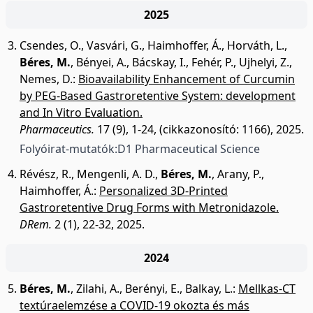
2025
Csendes, O.
,
Vasvári, G.
,
Haimhoffer, Á.
,
Horváth, L.
,
Béres, M.
,
Bényei, A.
,
Bácskay, I.
,
Fehér, P.
,
Ujhelyi, Z.
,
Nemes, D.
:
Bioavailability Enhancement of Curcumin
by PEG-Based Gastroretentive System: development
and In Vitro Evaluation.
Pharmaceutics.
17 (9), 1-24, (cikkazonosító: 1166), 2025.
Folyóirat-mutatók:
D1 Pharmaceutical Science
Révész, R.
,
Mengenli, A. D.
,
Béres, M.
,
Arany, P.
,
Haimhoffer, Á.
:
Personalized 3D-Printed
Gastroretentive Drug Forms with Metronidazole.
DRem.
2 (1), 22-32, 2025.
2024
Béres, M.
,
Zilahi, A.
,
Berényi, E.
,
Balkay, L.
:
Mellkas-CT
textúraelemzése a COVID-19 okozta és más