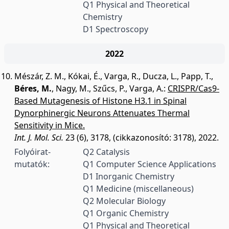
Q1 Physical and Theoretical
Chemistry
D1 Spectroscopy
2022
Mészár, Z. M.
,
Kókai, É.
,
Varga, R.
,
Ducza, L.
,
Papp, T.
,
Béres, M.
,
Nagy, M.
,
Szűcs, P.
,
Varga, A.
:
CRISPR/Cas9-
Based Mutagenesis of Histone H3.1 in Spinal
Dynorphinergic Neurons Attenuates Thermal
Sensitivity in Mice.
Int. J. Mol. Sci.
23 (6), 3178, (cikkazonosító: 3178), 2022.
Folyóirat-
Q2 Catalysis
mutatók:
Q1 Computer Science Applications
D1 Inorganic Chemistry
Q1 Medicine (miscellaneous)
Q2 Molecular Biology
Q1 Organic Chemistry
Q1 Physical and Theoretical