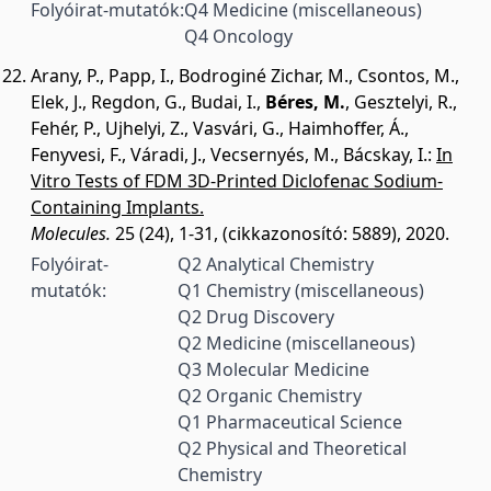
Folyóirat-mutatók:
Q4 Medicine (miscellaneous)
Q4 Oncology
Arany, P.
,
Papp, I.
,
Bodroginé Zichar, M.
,
Csontos, M.
,
Elek, J.
,
Regdon, G.
,
Budai, I.
,
Béres, M.
,
Gesztelyi, R.
,
Fehér, P.
,
Ujhelyi, Z.
,
Vasvári, G.
,
Haimhoffer, Á.
,
Fenyvesi, F.
,
Váradi, J.
,
Vecsernyés, M.
,
Bácskay, I.
:
In
Vitro Tests of FDM 3D-Printed Diclofenac Sodium-
Containing Implants.
Molecules.
25 (24), 1-31, (cikkazonosító: 5889), 2020.
Folyóirat-
Q2 Analytical Chemistry
mutatók:
Q1 Chemistry (miscellaneous)
Q2 Drug Discovery
Q2 Medicine (miscellaneous)
Q3 Molecular Medicine
Q2 Organic Chemistry
Q1 Pharmaceutical Science
Q2 Physical and Theoretical
Chemistry