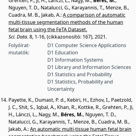
Grehten, P.
,
Ji, H.
,
Lánczi, L.
,
Nagy, M.
,
Béres, M.
,
Nguyen, T. D.
,
Natalucci, G.
,
Karayannis, T.
,
Menze, B.
,
Cuadra, M. B.
,
Jakab, A.
:
A comparison of automatic
multi-tissue segmentation methods of the human
fetal brain using the FeTA Dataset.
Sci. Data.
8, 1-16, (cikkazonosító: 167), 2021.
Folyóirat-
D1 Computer Science Applications
mutatók:
D1 Education
D1 Information Systems
D1 Library and Information Sciences
D1 Statistics and Probability
D1 Statistics, Probability and
Uncertainty
Payette, K.
,
Dumast, P. d.
,
Kebiri, H.
,
Ezhov, I.
,
Paetzold,
J. C.
,
Shit, S.
,
Iqbal, A.
,
Khan, R.
,
Kottke, R.
,
Grehten, P.
,
Ji,
H.
,
Lánczi, L.
,
Nagy, M.
,
Béres, M.
,
Nguyen, T. D.
,
Natalucci, G.
,
Karayannis, T.
,
Menze, B.
,
Cuadra, M. B.
,
Jakab, A.
:
An automatic multi-tissue human fetal brain