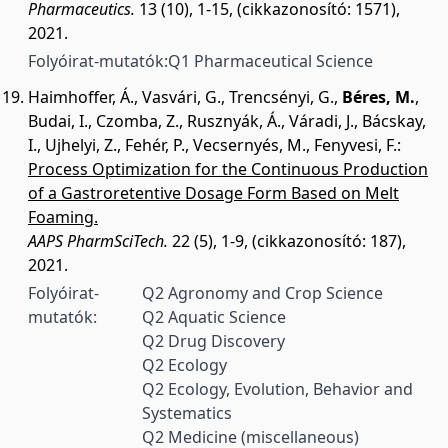
Pharmaceutics.
13 (10), 1-15, (cikkazonosító: 1571),
2021.
Folyóirat-mutatók:
Q1 Pharmaceutical Science
Haimhoffer, Á.
,
Vasvári, G.
,
Trencsényi, G.
,
Béres, M.
,
Budai, I.
,
Czomba, Z.
,
Rusznyák, Á.
,
Váradi, J.
,
Bácskay,
I.
,
Ujhelyi, Z.
,
Fehér, P.
,
Vecsernyés, M.
,
Fenyvesi, F.
:
Process Optimization for the Continuous Production
of a Gastroretentive Dosage Form Based on Melt
Foaming.
AAPS PharmSciTech.
22 (5), 1-9, (cikkazonosító: 187),
2021.
Folyóirat-
Q2 Agronomy and Crop Science
mutatók:
Q2 Aquatic Science
Q2 Drug Discovery
Q2 Ecology
Q2 Ecology, Evolution, Behavior and
Systematics
Q2 Medicine (miscellaneous)