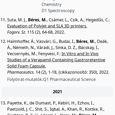
Chemistry
D1 Spectroscopy
Suta, M. J.
,
Béres, M.
,
Csámer, L.
,
Csik, A.
,
Hegedűs, C.
:
Evaluation of Polyjet and SLA 3D printers.
Fogorv. Sz.
115 (2), 64-68, 2022.
Haimhoffer, Á.
,
Vasvári, G.
,
Budai, I.
,
Béres, M.
,
Deák,
Á.
,
Németh, N.
,
Váradi, J.
,
Sinka, D. Z.
,
Bácskay, I.
,
Vecsernyés, M.
,
Fenyvesi, F.
:
In Vitro and In Vivo
Studies of a Verapamil-Containing Gastroretentive
Solid Foam Capsule.
Pharmaceutics.
14 (2), 1-18, (cikkazonosító: 350), 2022.
Folyóirat-mutatók:
Q1 Pharmaceutical Science
2021
Payette, K.
,
de Dumast, P.
,
Kebiri, H.
,
Ezhov, I.
,
Paetzold, J. C.
,
Shit, S.
,
Iqbal, A.
,
Khan, R.
,
Kottke, R.
,