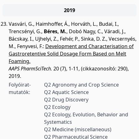
2019
Vasvári, G.
,
Haimhoffer, Á.
,
Horváth, L.
,
Budai, I.
,
Trencsényi, G.
,
Béres, M.
,
Dobó Nagy, C.
,
Váradi, J.
,
Bácskay, I.
,
Ujhelyi, Z.
,
Fehér, P.
,
Sinka, D. Z.
,
Vecsernyés,
M.
,
Fenyvesi, F.
:
Development and Characterisation of
Gastroretentive Solid Dosage Form Based on Melt
Foaming.
AAPS PharmSciTech.
20 (7), 1-11, (cikkazonosító: 290),
2019.
Folyóirat-
Q2 Agronomy and Crop Science
mutatók:
Q2 Aquatic Science
Q2 Drug Discovery
Q2 Ecology
Q2 Ecology, Evolution, Behavior and
Systematics
Q2 Medicine (miscellaneous)
Q2 Pharmaceutical Science