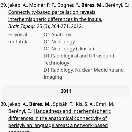
Jakab, A.
,
Molnár, P. P.
,
Bogner, P.
,
Béres, M.
,
Berényi, E.
:
Connectivity-based parcellation reveals
interhemispheric differences in the insula.
Brain Topogr.
25 (3), 264-271, 2012.
Folyóirat-
Q1 Anatomy
mutatók:
Q1 Neurology
Q1 Neurology (clinical)
D1 Radiological and Ultrasound
Technology
D1 Radiology, Nuclear Medicine and
Imaging
2011
Jakab, A.
,
Béres, M.
,
Spisák, T.
,
Kis, S. A.
,
Emri, M.
,
Berényi, E.
:
Handedness and interhemispheric
differences in the anatomical connectivity of
perisylvian language areas: a network-based