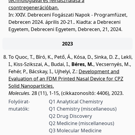
technológiával és felhasználása a
csontregenerációban.
In: XXIV. Debreceni Fogászati Napok - Programfüzet,
Debrecen 2024. április 20-21.. Kiadta: a Debreceni
Egyetem, Debreceni Egyetem, Debrecen, 21, 2024.
2023
To Quoc, T.
,
Bíró, K.
,
Pető, Á.
,
Kósa, D.
,
Sinka, D. Z.
,
Lekli,
I.
,
Kiss-Szikszai, A.
,
Budai, I.
,
Béres, M.
,
Vecsernyés, M.
,
Fehér, P.
,
Bácskay, I.
,
Ujhelyi, Z.
:
Development and
Evaluation of an FDM Printed Nasal Device for CPZ
Solid Nanoparticles.
Molecules.
28 (11), 1-15, (cikkazonosító: 4406), 2023.
Folyóirat-
Q1 Analytical Chemistry
mutatók:
Q1 Chemistry (miscellaneous)
Q2 Drug Discovery
Q2 Medicine (miscellaneous)
Q3 Molecular Medicine