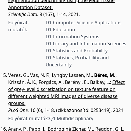
segmentation benchmark using the Fetal Tissue
Annotation Dataset.
Scientific Data.
8 (167), 1-14, 2021.
Folyóirat-
D1 Computer Science Applications
mutatók:
D1 Education
D1 Information Systems
D1 Library and Information Sciences
D1 Statistics and Probability
D1 Statistics, Probability and
Uncertainty
Veres, G.
,
Vas, N. F.
,
Lyngby Lassen, M.
,
Béres, M.
,
Krizsán, Á. K.
,
Forgács, A.
,
Berényi, E.
,
Balkay, L.
:
Effect
of grey-level discretization on texture feature on
different weighted MRI images of diverse disease
groups.
PLoS One.
16 (6), 1-18, (cikkazonosító: 0253419), 2021.
Folyóirat-mutatók:
Q1 Multidisciplinary
Arany, P.
,
Papp, I.
,
Bodroginé Zichar, M.
,
Regdon, G. J.
,