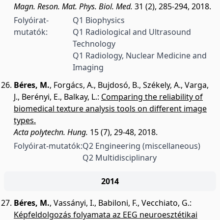
Magn. Reson. Mat. Phys. Biol. Med.
31 (2), 285-294, 2018.
Folyóirat-
Q1 Biophysics
mutatók:
Q1 Radiological and Ultrasound
Technology
Q1 Radiology, Nuclear Medicine and
Imaging
Béres, M.
,
Forgács, A.
,
Bujdosó, B.
,
Székely, A.
,
Varga,
J.
,
Berényi, E.
,
Balkay, L.
:
Comparing the reliability of
biomedical texture analysis tools on different image
types.
Acta polytechn. Hung.
15 (7), 29-48, 2018.
Folyóirat-mutatók:
Q2 Engineering (miscellaneous)
Q2 Multidisciplinary
2014
Béres, M.
,
Vassányi, I.
,
Babiloni, F.
,
Vecchiato, G.
:
Képfeldolgozás folyamata az EEG neuroesztétikai