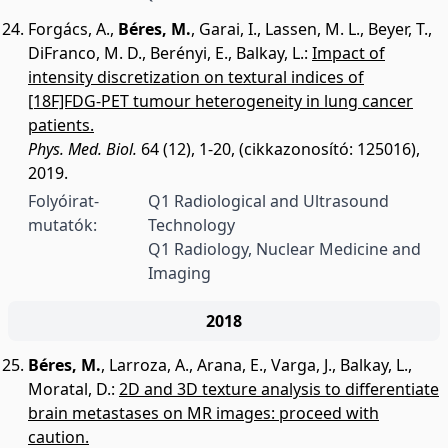
Forgács, A.
,
Béres, M.
,
Garai, I.
,
Lassen, M. L.
,
Beyer, T.
,
DiFranco, M. D.
,
Berényi, E.
,
Balkay, L.
:
Impact of
intensity discretization on textural indices of
[18F]FDG-PET tumour heterogeneity in lung cancer
patients.
Phys. Med. Biol.
64 (12), 1-20, (cikkazonosító: 125016),
2019.
Folyóirat-
Q1 Radiological and Ultrasound
mutatók:
Technology
Q1 Radiology, Nuclear Medicine and
Imaging
2018
Béres, M.
,
Larroza, A.
,
Arana, E.
,
Varga, J.
,
Balkay, L.
,
Moratal, D.
:
2D and 3D texture analysis to differentiate
brain metastases on MR images: proceed with
caution.