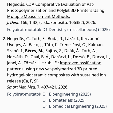
Hegedűs, C.
:
A Comparative Evaluation of Vat-
Photopolymerization and PolyJet 3D Printers Using
Multiple Measurement Methods.
J. Dent.
166, 1-32, (cikkazonosító: 106352), 2026.
Folyóirat-mutatók:
D1 Dentistry (miscellaneous)
(2025)
Hegedűs, C.
,
Tóth, E.
,
Boda, R.
,
Lázár, I.
,
Keczánné
Üveges, A.
,
Bakó, J.
,
Tóth, F.
,
Trencsényi, G.
,
Kálmán-
Szabó, I.
,
Béres, M.
,
Sajtos, Z.
,
Deák, Á.
,
Tóth, A.
,
Horváth, D.
,
Gaál, B. Á.
,
Daróczi, L.
,
Dezső, B.
,
Ducza, L.
,
Jenei, A.
,
Tőzsér, J.
,
Hrubi, E.
:
Improved ossification
patterns using new vat-polymerized 3D printed
hydrogel-bioceramic composites with sustained ion
release (Ca, P, Si).
Smart Mat. Med.
7, 407-421, 2026.
Folyóirat-mutatók:
Q1 Bioengineering
(2025)
Q1 Biomaterials
(2025)
Q1 Biomedical Engineering
(2025)