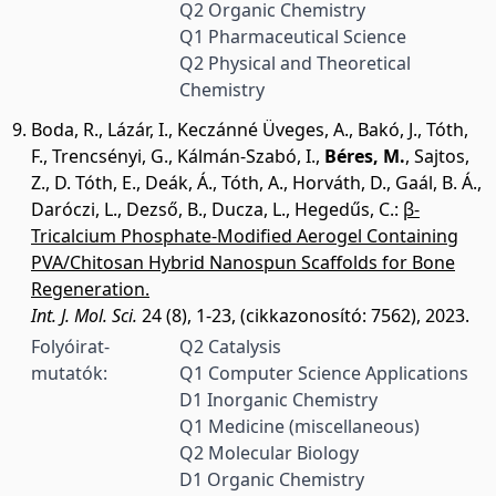
Q2 Organic Chemistry
Q1 Pharmaceutical Science
Q2 Physical and Theoretical
Chemistry
Boda, R.
,
Lázár, I.
,
Keczánné Üveges, A.
,
Bakó, J.
,
Tóth,
F.
,
Trencsényi, G.
,
Kálmán-Szabó, I.
,
Béres, M.
,
Sajtos,
Z.
,
D. Tóth, E.
,
Deák, Á.
,
Tóth, A.
,
Horváth, D.
,
Gaál, B. Á.
,
Daróczi, L.
,
Dezső, B.
,
Ducza, L.
,
Hegedűs, C.
:
β-
Tricalcium Phosphate-Modified Aerogel Containing
PVA/Chitosan Hybrid Nanospun Scaffolds for Bone
Regeneration.
Int. J. Mol. Sci.
24 (8), 1-23, (cikkazonosító: 7562), 2023.
Folyóirat-
Q2 Catalysis
mutatók:
Q1 Computer Science Applications
D1 Inorganic Chemistry
Q1 Medicine (miscellaneous)
Q2 Molecular Biology
D1 Organic Chemistry