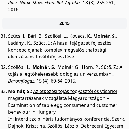
Rocz. Nauk. Stow. Ekon. Rol. Agrobiz.
18 (3), 255-261,
2016.
2015
Szűcs, I.
,
Béri, B.
,
Szőllősi, L.
,
Kovács, K.
,
Molnár, S.
,
Ladányi, K.
,
Szűcs, I.
:
A hazai tejágazat fejlesztési
koncepciójának komplex megvalósíthatósági
elemzése és továbbfejlesztése.
Szőllősi, L.
,
Molnár, S.
,
Molnár, G.
,
Horn, P.
,
Sütő, Z.
:
A
tojás a legtökéletesebb dolog az univerzumban!.
Baromfiágaz.
15 (4), 60-64, 2015.
Molnár, S.
:
Az étkezési tojás fogyasztói és vásárlói
magatartásának vizsgálata Magyarországon =
Examination of table egg consumer and customer
behaviour in Hungary.
In: Interdiszciplináris tudományos konferencia. Szerk.:
Dajnoki Krisztina, Szőllősi László, Debreceni Egyetem