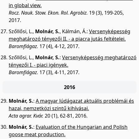
in global view.
Rocz. Nauk. Stow. Ekon. Rol. Agrobiz.
19 (3), 199-205,
2017.
Szőllősi, L.
,
Molnár, S.
,
Kálmán, Á.
:
Versenyképesség
meghatározó tényezői II. - a piacra jutás feltételei.
Baromfiágaz.
17 (4), 4-12, 2017.
Szőllősi, L.
,
Molnár, S.
:
Versenyképesség meghatározó
tényezői I. - piaci igények.
Baromfiágaz.
17 (3), 4-11, 2017.
2016
Molnár, S.
:
A magyar lúdágazat aktuális problémái és
hazai, nemzetközi szintű kihívásai.
Acta agrar. Kvár.
20 (1), 62-81, 2016.
Molnár, S.
:
Evaluation of the Hungarian and Polish
goose meat production.