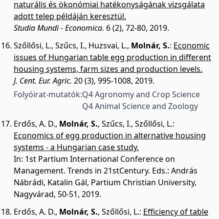
naturális és ökonómiai hatékonyságának vizsgálata
adott telep példáján keresztül.
Studia Mundi - Economica.
6 (2), 72-80, 2019.
Szőllősi, L.
,
Szűcs, I.
,
Huzsvai, L.
,
Molnár, S.
:
Economic
issues of Hungarian table egg production in different
housing systems, farm sizes and production levels.
J. Cent. Eur. Agric.
20 (3), 995-1008, 2019.
Folyóirat-mutatók:
Q4 Agronomy and Crop Science
Q4 Animal Science and Zoology
Erdős, A. D.
,
Molnár, S.
,
Szűcs, I.
,
Szőllősi, L.
:
Economics of egg production in alternative housing
systems - a Hungarian case study.
In: 1st Partium International Conference on
Management. Trends in 21stCentury. Eds.: András
Nábrádi, Katalin Gál, Partium Christian University,
Nagyvárad, 50-51, 2019.
Erdős, A. D.
,
Molnár, S.
,
Szőllősi, L.
:
Efficiency of table