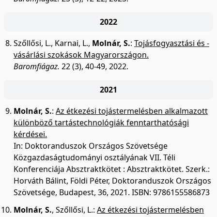
2022
Szőllősi, L.
,
Karnai, L.
,
Molnár, S.
:
Tojásfogyasztási és -
vásárlási szokások Magyarországon.
Baromfiágaz.
22 (3), 40-49, 2022.
2021
Molnár, S.
:
Az étkezési tojástermelésben alkalmazott
különböző tartástechnológiák fenntarthatósági
kérdései.
In: Doktoranduszok Országos Szövetsége
Közgazdaságtudományi osztályának VII. Téli
Konferenciája Absztraktkötet : Absztraktkötet. Szerk.:
Horváth Bálint, Földi Péter, Doktoranduszok Országos
Szövetsége, Budapest, 36, 2021. ISBN: 9786155586873
Molnár, S.
,
Szőllősi, L.
:
Az étkezési tojástermelésben