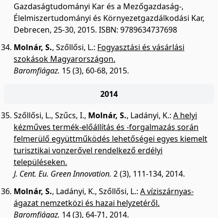
Gazdaságtudományi Kar és a Mezőgazdaság-,
Élelmiszertudományi és Környezetgazdálkodási Kar,
Debrecen, 25-30, 2015. ISBN: 9789634737698
Molnár, S.
,
Szőllősi, L.
:
Fogyasztási és vásárlási
szokások Magyarországon.
Baromfiágaz.
15 (3), 60-68, 2015.
2014
Szőllősi, L.
,
Szűcs, I.
,
Molnár, S.
,
Ladányi, K.
:
A helyi
kézműves termék-előállítás és -forgalmazás során
felmerülő együttműködés lehetőségei egyes kiemelt
turisztikai vonzerővel rendelkező erdélyi
településeken.
J. Cent. Eu. Green Innovation.
2 (3), 111-134, 2014.
Molnár, S.
,
Ladányi, K.
,
Szőllősi, L.
:
A víziszárnyas-
ágazat nemzetközi és hazai helyzetéről.
Baromfiágaz.
14 (3), 64-71, 2014.