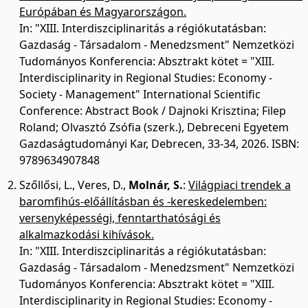
Európában és Magyarországon.
In: "XIII. Interdiszciplinaritás a régiókutatásban:
Gazdaság - Társadalom - Menedzsment" Nemzetközi
Tudományos Konferencia: Absztrakt kötet = "XIII.
Interdisciplinarity in Regional Studies: Economy -
Society - Management" International Scientific
Conference: Abstract Book / Dajnoki Krisztina; Filep
Roland; Olvasztó Zsófia (szerk.), Debreceni Egyetem
Gazdaságtudományi Kar, Debrecen, 33-34, 2026. ISBN:
9789634907848
Szőllősi, L.
,
Veres, D.
,
Molnár, S.
:
Világpiaci trendek a
baromfihús-előállításban és -kereskedelemben:
versenyképességi, fenntarthatósági és
alkalmazkodási kihívások.
In: "XIII. Interdiszciplinaritás a régiókutatásban:
Gazdaság - Társadalom - Menedzsment" Nemzetközi
Tudományos Konferencia: Absztrakt kötet = "XIII.
Interdisciplinarity in Regional Studies: Economy -