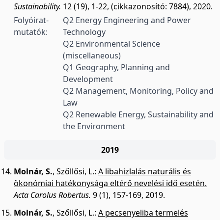
Sustainability.
12 (19), 1-22, (cikkazonosító: 7884), 2020.
Folyóirat-
Q2 Energy Engineering and Power
mutatók:
Technology
Q2 Environmental Science
(miscellaneous)
Q1 Geography, Planning and
Development
Q2 Management, Monitoring, Policy and
Law
Q2 Renewable Energy, Sustainability and
the Environment
2019
Molnár, S.
,
Szőllősi, L.
:
A libahizlalás naturális és
ökonómiai hatékonysága eltérő nevelési idő esetén.
Acta Carolus Robertus.
9 (1), 157-169, 2019.
Molnár, S.
,
Szőllősi, L.
:
A pecsenyeliba termelés