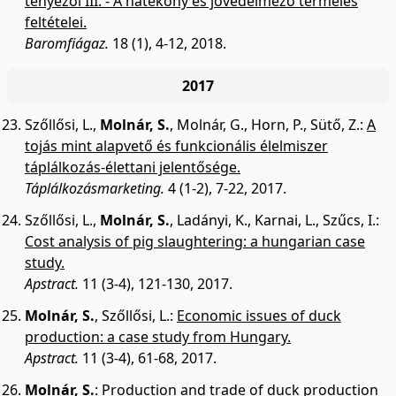
tényezői III. - A hatékony és jövedelmező termelés
feltételei.
Baromfiágaz.
18 (1), 4-12, 2018.
2017
Szőllősi, L.
,
Molnár, S.
,
Molnár, G.
,
Horn, P.
,
Sütő, Z.
:
A
tojás mint alapvető és funkcionális élelmiszer
táplálkozás-élettani jelentősége.
Táplálkozásmarketing.
4 (1-2), 7-22, 2017.
Szőllősi, L.
,
Molnár, S.
,
Ladányi, K.
,
Karnai, L.
,
Szűcs, I.
:
Cost analysis of pig slaughtering: a hungarian case
study.
Apstract.
11 (3-4), 121-130, 2017.
Molnár, S.
,
Szőllősi, L.
:
Economic issues of duck
production: a case study from Hungary.
Apstract.
11 (3-4), 61-68, 2017.
Molnár, S.
:
Production and trade of duck production