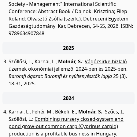
Society - Management" International Scientific
Conference: Abstract Book / Dajnoki Krisztina; Filep
Roland; Olvasztó Zsófia (szerk.), Debreceni Egyetem
Gazdaságtudományi Kar, Debrecen, 54-55, 2026. ISBN:
9789634907848
2025
Szőllősi, L.
,
Karnai, L.
,
Molnár, S.
:
Vágócsirke-hizlaló
üzemek ökonómiai jellemzői 2024-ben és 2025-ben.
Baromfi ágazat: Baromfi és nyúltenyésztők lapja
25 (3),
18-31, 2025.
2024
Karnai, L.
,
Fehér, M.
,
Békefi, E.
,
Molnár, S.
,
Szűcs, I.
,
Szőllősi, L.
:
Combining nursery closed-system and
pond grow-out common carp (Cyprinus carpio)
production is a profitable business in Hungary.