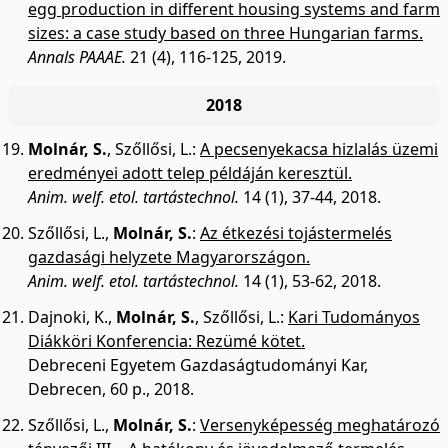
egg production in different housing systems and farm
sizes: a case study based on three Hungarian farms.
Annals PAAAE.
21 (4), 116-125, 2019.
2018
Molnár, S.
,
Szőllősi, L.
:
A pecsenyekacsa hizlalás üzemi
eredményei adott telep példáján keresztül.
Anim. welf. etol. tartástechnol.
14 (1), 37-44, 2018.
Szőllősi, L.
,
Molnár, S.
:
Az étkezési tojástermelés
gazdasági helyzete Magyarországon.
Anim. welf. etol. tartástechnol.
14 (1), 53-62, 2018.
Dajnoki, K.
,
Molnár, S.
,
Szőllősi, L.
:
Kari Tudományos
Diákköri Konferencia: Rezümé kötet.
Debreceni Egyetem Gazdaságtudományi Kar,
Debrecen, 60 p., 2018.
Szőllősi, L.
,
Molnár, S.
:
Versenyképesség meghatározó