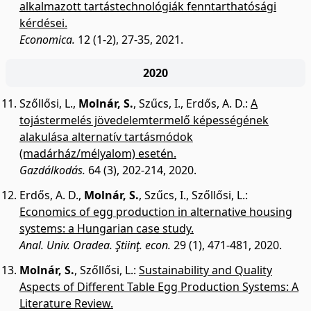
alkalmazott tartástechnológiák fenntarthatósági
kérdései.
Economica.
12 (1-2), 27-35, 2021.
2020
Szőllősi, L.
,
Molnár, S.
,
Szűcs, I.
,
Erdős, A. D.
:
A
tojástermelés jövedelemtermelő képességének
alakulása alternatív tartásmódok
(madárház/mélyalom) esetén.
Gazdálkodás.
64 (3), 202-214, 2020.
Erdős, A. D.
,
Molnár, S.
,
Szűcs, I.
,
Szőllősi, L.
:
Economics of egg production in alternative housing
systems: a Hungarian case study.
Anal. Univ. Oradea. Ştiinţ. econ.
29 (1), 471-481, 2020.
Molnár, S.
,
Szőllősi, L.
:
Sustainability and Quality
Aspects of Different Table Egg Production Systems: A
Literature Review.