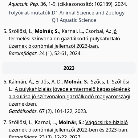
Aquacult. Rep.
36, 1-9, (cikkazonosító: 102189), 2024.
Folyóirat-mutatók:
D1 Animal Science and Zoology
Q1 Aquatic Science
Szőllősi, L.
,
Molnár, S.
,
Karnai, L.
,
Csorbai, A.
:
Jó
termelési színvonalon gazdálkodó pulykahizlaló
üzemek ökonómiai jellemzői 2023-ban.
Baromfiágaz.
24 (1), 52-61, 2024.
2023
Kálmán, Á.
,
Erdős, A. D.
,
Molnár, S.
,
Szűcs, I.
,
Szőllősi,
L.
:
A pulykahízlalás jövedelemtermelő képességének
alakulása jó színvonalon gazdálkodó magyarországi
üzemekben.
Gazdálkodás.
67 (2), 101-122, 2023.
Szőllősi, L.
,
Karnai, L.
,
Molnár, S.
:
Vágócsirke-hizlaló
üzemek ökonómiai jellemzői 2022-ben és 2023-ban.
Baromfiágaz.
23 (3), 12-22, 2023.