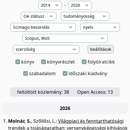
-
beállítások
könyv
könyvrészlet
folyóiratcikk
szabadalom
időszaki kiadvány
feltöltött közlemény: 38
Open Access: 13
2026
Molnár, S.
,
Szőllősi, L.
:
Világpiaci és fenntarthatósági
trendek a tojáságazatban: versenyképességi kihívások