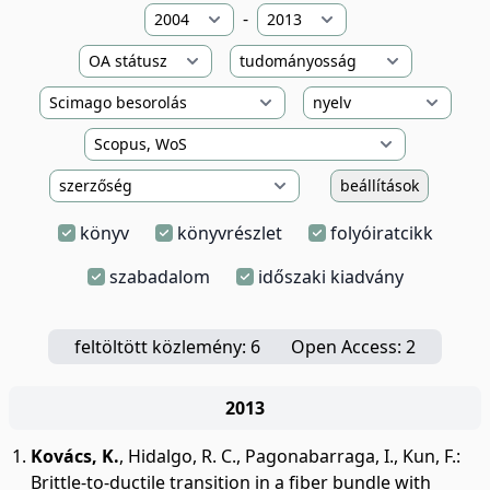
-
beállítások
könyv
könyvrészlet
folyóiratcikk
szabadalom
időszaki kiadvány
feltöltött közlemény: 6
Open Access: 2
2013
Kovács, K.
,
Hidalgo, R. C.
,
Pagonabarraga, I.
,
Kun, F.
:
Brittle-to-ductile transition in a fiber bundle with