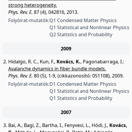
strong heterogeneity.
Phys. Rev. E.
87 (4), 042816, 2013.
Folyóirat-mutatók:
Q1 Condensed Matter Physics
Q1 Statistical and Nonlinear Physics
Q2 Statistics and Probability
2009
Hidalgo, R. C.
,
Kun, F.
,
Kovács, K.
,
Pagonabarraga, I.
:
Avalanche dynamics in fiber bundle models.
Phys. Rev. E.
80 (5), 1-9, (cikkazonosító: 051108), 2009.
Folyóirat-mutatók:
D1 Condensed Matter Physics
Q1 Statistical and Nonlinear Physics
Q1 Statistics and Probability
2007
Bai, A.
,
Bagi, Z.
,
Bartha, I.
,
Fenyvesi, L.
,
Hódi, J.
,
Kovács,