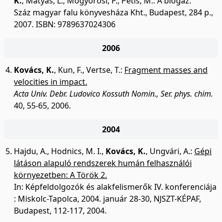
K.
,
Mátyás, L.
,
Mogyorósi, P.
,
Petis, M.
:
A biogáz.
Száz magyar falu könyvesháza Kht., Budapest, 284 p.,
2007.
ISBN: 9789637024306
2006
Kovács, K.
,
Kun, F.
,
Vertse, T.
:
Fragment masses and
velocities in impact.
Acta Univ. Debr. Ludovico Kossuth Nomin., Ser. phys. chim.
40, 55-65, 2006.
2004
Hajdu, A.
,
Hodnics, M. I.
,
Kovács, K.
,
Ungvári, A.
:
Gépi
látáson alapuló rendszerek humán felhasználói
környezetben: A Török 2.
In: Képfeldolgozók és alakfelismerők IV. konferenciája
: Miskolc-Tapolca, 2004. január 28-30, NJSZT-KÉPAF,
Budapest, 112-117, 2004.