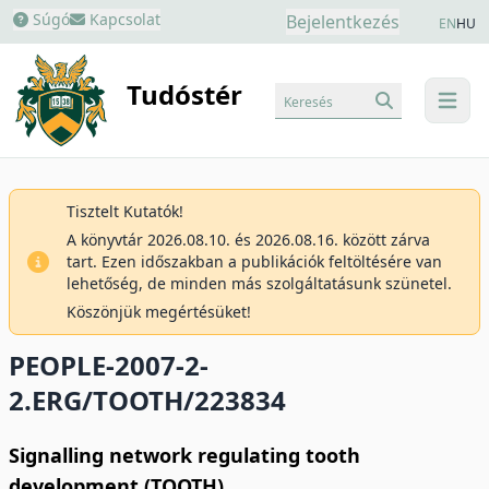
Súgó
Kapcsolat
Bejelentkezés
EN
HU
Tudóstér
Keresés
menu
Tisztelt Kutatók!
A könyvtár 2026.08.10. és 2026.08.16. között zárva
tart. Ezen időszakban a publikációk feltöltésére van
lehetőség, de minden más szolgáltatásunk szünetel.
Köszönjük megértésüket!
PEOPLE-2007-2-
2.ERG/TOOTH/223834
Signalling network regulating tooth
development (TOOTH)