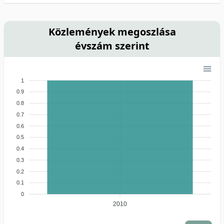
Közlemények megoszlása
évszám szerint
1
0.9
0.8
0.7
0.6
0.5
0.4
0.3
0.2
0.1
0
2010