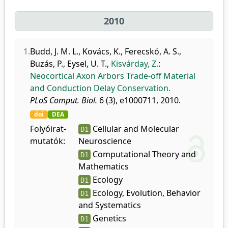
2010
1.
Budd, J. M. L.
,
Kovács, K.
,
Ferecskó, A. S.
,
Buzás, P.
,
Eysel, U. T.
,
Kisvárday, Z.
:
Neocortical Axon Arbors Trade-off Material
and Conduction Delay Conservation.
PLoS Comput. Biol.
6 (3), e1000711, 2010.
doi
DEA
Folyóirat-
Cellular and Molecular
D1
mutatók:
Neuroscience
Computational Theory and
D1
Mathematics
Ecology
D1
Ecology, Evolution, Behavior
D1
and Systematics
Genetics
D1